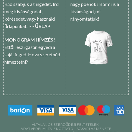
Rád szabjuk az ingedet. Írd
nagy poénok? Bármi is a
meg kívánságodat,
kívánságod, mi
kérésedet, vagy használd
rányomtatjuk!
űrlapunkat.
>> ŰRLAP
MONOGRAM HÍMZÉS!
Ettől lesz igazán egyedi a
saját inged. Hova szeretnéd
hímeztetni?
ÁLTALÁNOS SZERZŐDÉSI FELTÉTELEK
ADATVÉDELMI TÁJÉKOZTATÓ
VÁSÁRLÁS MENETE