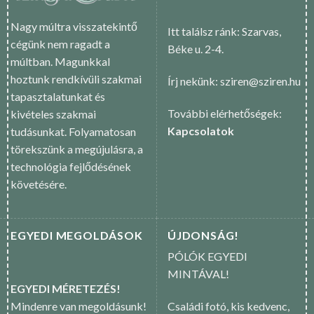
Nagy múltra visszatekintő
Itt találsz ránk: Szarvas,
cégünk nem ragadt a
Béke u. 2-4.
múltban. Magunkkal
hoztunk rendkívüli szakmai
Írj nekünk: sziren@sziren.hu
tapasztalatunkat és
További elérhetőségek:
kivételes szakmai
Kapcsolatok
tudásunkat. Folyamatosan
törekszünk a megújulásra, a
technológia fejlődésének
követésére.
EGYEDI MEGOLDÁSOK
ÚJDONSÁG!
PÓLÓK EGYEDI
MINTÁVAL!
EGYEDI MÉRETEZÉS!
Mindenre van megoldásunk!
Családi fotó, kis kedvenc,