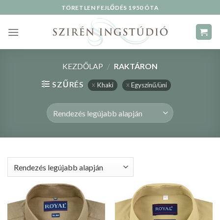
Skip
TÖRETLEN FEJLŐDÉS 1950 ÓTA
to
content
KEZDŐLAP
/
RAKTÁRON
SZŰRÉS
Khaki
Egyszínű/üni