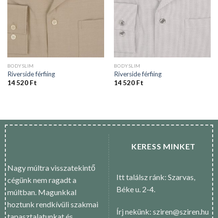
BODYSLIM
BODYSLIM
Riverside férfiing
Riverside férfiing
14 520
Ft
14 520
Ft
KERESS MINKET
Nagy múltra visszatekintő
Itt találsz ránk: Szarvas,
cégünk nem ragadt a
Béke u. 2-4.
múltban. Magunkkal
hoztunk rendkívüli szakmai
Írj nekünk: sziren@sziren.hu
tapasztalatunkat és