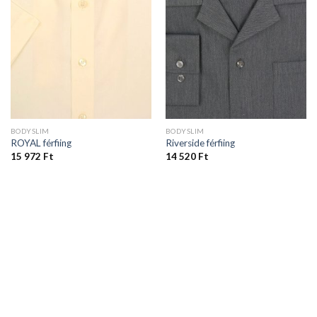
BODYSLIM
BODYSLIM
ROYAL férfiing
Riverside férfiing
15 972
Ft
14 520
Ft