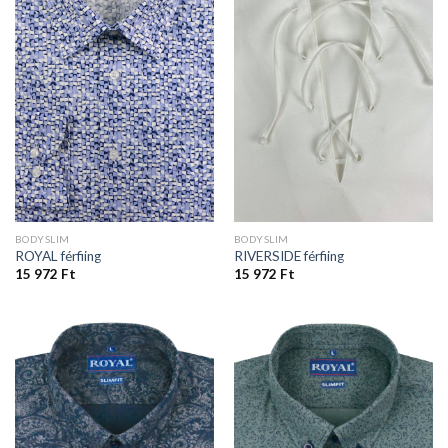
BODYSLIM
BODYSLIM
ROYAL férfiing
RIVERSIDE férfiing
15 972
Ft
15 972
Ft