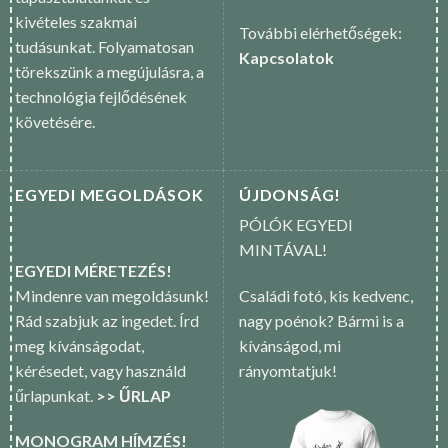
kivételes szakmai
További elérhetőségek:
tudásunkat. Folyamatosan
Kapcsolatok
törekszünk a megújulásra, a
technológia fejlődésének
követésére.
EGYEDI MEGOLDÁSOK
ÚJDONSÁG!
PÓLÓK EGYEDI
MINTÁVAL!
EGYEDI MÉRETEZÉS!
Mindenre van megoldásunk!
Családi fotó, kis kedvenc,
Rád szabjuk az ingedet. Írd
nagy poénok? Bármi is a
meg kívánságodat,
kívánságod, mi
kérésedet, vagy használd
rányomtatjuk!
űrlapunkat.
>> ŰRLAP
MONOGRAM HÍMZÉS!