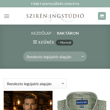
Skip
TÖRETLEN FEJLŐDÉS 1950 ÓTA
to
content
KEZDŐLAP
/
RAKTÁRON
SZŰRÉS
Normál