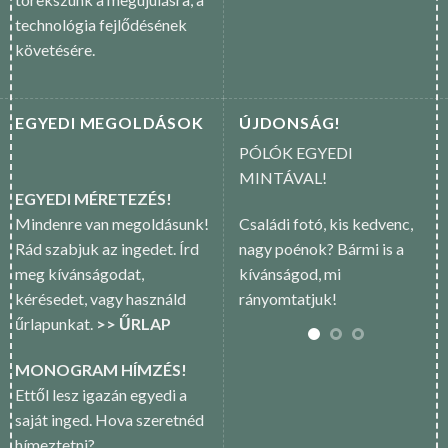
technológia fejlődésének
követésére.
EGYEDI MEGOLDÁSOK
ÚJDONSÁG!
PÓLÓK EGYEDI
MINTÁVAL!
EGYEDI MÉRETEZÉS!
Mindenre van megoldásunk!
Családi fotó, kis kedvenc,
Rád szabjuk az ingedet. Írd
nagy poénok? Bármi is a
meg kívánságodat,
kívánságod, mi
kérésedet, vagy használd
rányomtatjuk!
űrlapunkat.
>> ŰRLAP
MONOGRAM HÍMZÉS!
Ettől lesz igazán egyedi a
saját inged. Hova szeretnéd
hímeztetni?