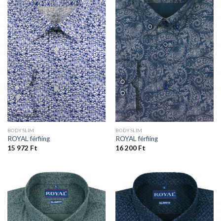
BODYSLIM
BODYSLIM
ROYAL férfiing
ROYAL férfiing
15 972
Ft
16 200
Ft