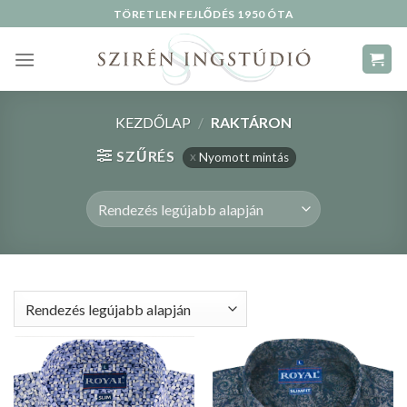
Skip
TÖRETLEN FEJLŐDÉS 1950 ÓTA
to
content
KEZDŐLAP
/
RAKTÁRON
SZŰRÉS
Nyomott mintás