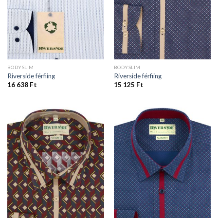
BODYSLIM
BODYSLIM
Riverside férfiing
Riverside férfiing
16 638
Ft
15 125
Ft