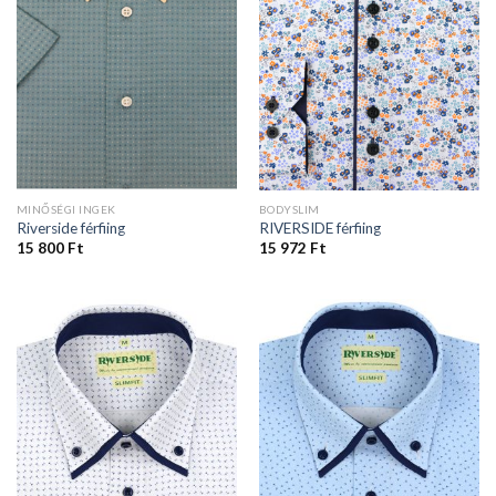
MINŐSÉGI INGEK
BODYSLIM
Riverside férfiing
RIVERSIDE férfiing
15 800
Ft
15 972
Ft