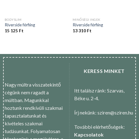
BODYSLIM
MINŐSÉGI INGEK
Riverside férfiing
Riverside férfiing
15 125
Ft
13 310
Ft
KERESS MINKET
Nagy múltra visszatekintő
Itt találsz ránk: Szarvas,
cégünk nem ragadt a
Béke u. 2-4.
múltban. Magunkkal
hoztunk rendkívüli szakmai
Írj nekünk: sziren@sziren.hu
tapasztalatunkat és
kivételes szakmai
További elérhetőségek:
tudásunkat. Folyamatosan
Kapcsolatok
törekszünk a megújulásra, a