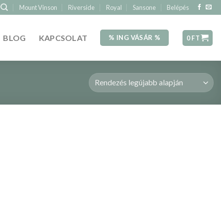
Mount Vinson
Riverside
Royal
Sansone
Belépés
BLOG
KAPCSOLAT
% ING VÁSÁR %
0
FT