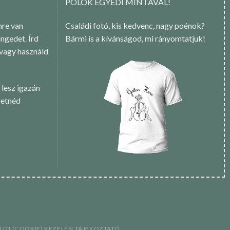
PÓLÓK EGYEDI MINTÁVAL!
re van
Családi fotó, kis kedvenc, nagy poénok?
ngedet. Írd
Bármi is a kívánságod, mi rányomtatjuk!
 vagy használd
 lesz igazán
retnéd
SÜTI (COOKIE) KEZELÉSI TÁJÉKOZTATÓ