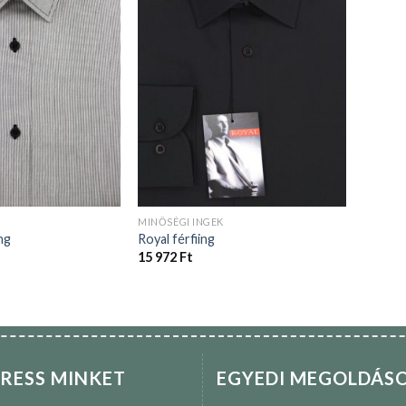
MINŐSÉGI INGEK
ng
Royal férfiing
15 972
Ft
RESS MINKET
EGYEDI MEGOLDÁS