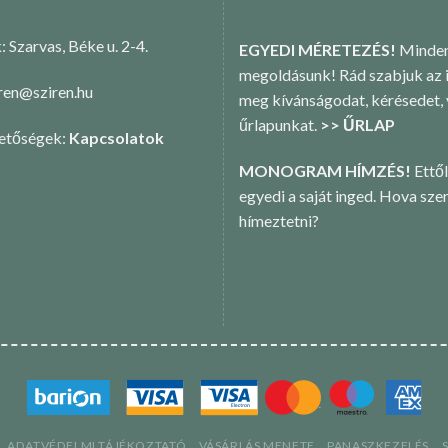
k: Szarvas, Béke u. 2-4.
EGYEDI MÉRETEZÉS!
Minden
megoldásunk! Rád szabjuk az i
iren@sziren.hu
meg kívánságodat, kérésedet,
űrlapunkat.
>> ŰRLAP
hetőségek:
Kapcsolatok
MONOGRAM HÍMZÉS!
Ettől
egyedi a saját inged. Hova sze
hímeztetni?
ADATVÉDELMI TÁJÉKOZTATÓ
VÁSÁRLÁS MENETE
PANASZKEZELÉS