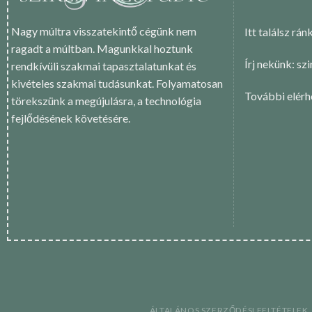
Nagy múltra visszatekintő cégünk nem
Itt találsz rán
ragadt a múltban. Magunkkal hoztunk
Írj nekünk: sz
rendkívüli szakmai tapasztalatunkat és
kivételes szakmai tudásunkat. Folyamatosan
További elér
törekszünk a megújulásra, a technológia
fejlődésének követésére.
ÁLTALÁNOS SZERZŐDÉSI FELTÉTELEK