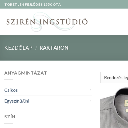
Skip
TÖRETLEN FEJLŐDÉS 1950 ÓTA
to
content
KEZDŐLAP
/
RAKTÁRON
ANYAGMINTÁZAT
Csíkos
1
Egyszínű/üni
1
SZÍN