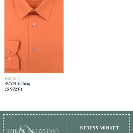
BODYSLIM
ROYAL férfiing
15 972
Ft
KERESS MINKET