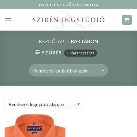
Skip
TÖRETLEN FEJLŐDÉS 1950 ÓTA
to
content
KEZDŐLAP
/
RAKTÁRON
SZŰRÉS
Narancssárga