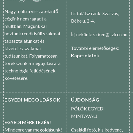
Nagy múltra visszatekintő
Itt találsz ránk: Szarvas,
cégünk nem ragadt a
Béke u. 2-4.
múltban. Magunkkal
hoztunk rendkívüli szakmai
Írj nekünk: sziren@sziren.hu
tapasztalatunkat és
További elérhetőségek:
kivételes szakmai
Kapcsolatok
tudásunkat. Folyamatosan
törekszünk a megújulásra, a
technológia fejlődésének
követésére.
EGYEDI MEGOLDÁSOK
ÚJDONSÁG!
PÓLÓK EGYEDI
MINTÁVAL!
EGYEDI MÉRETEZÉS!
Mindenre van megoldásunk!
Családi fotó, kis kedvenc,