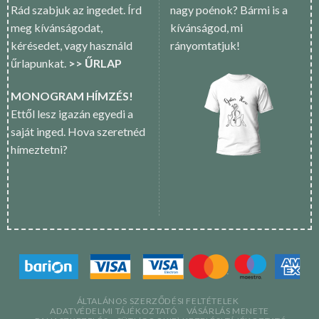
Rád szabjuk az ingedet. Írd
nagy poénok? Bármi is a
meg kívánságodat,
kívánságod, mi
kérésedet, vagy használd
rányomtatjuk!
űrlapunkat.
>> ŰRLAP
MONOGRAM HÍMZÉS!
Ettől lesz igazán egyedi a
saját inged. Hova szeretnéd
hímeztetni?
ÁLTALÁNOS SZERZŐDÉSI FELTÉTELEK
ADATVÉDELMI TÁJÉKOZTATÓ
VÁSÁRLÁS MENETE