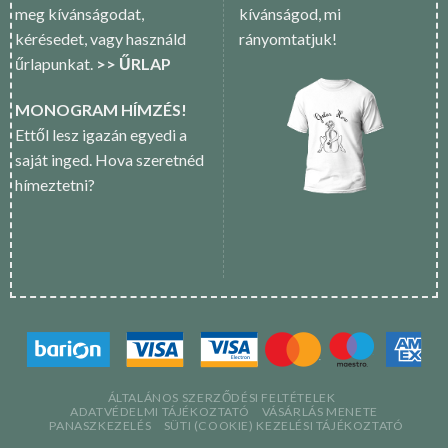
meg kívánságodat,
kívánságod, mi
kérésedet, vagy használd
rányomtatjuk!
űrlapunkat.
>> ŰRLAP
MONOGRAM HÍMZÉS!
Ettől lesz igazán egyedi a
saját inged. Hova szeretnéd
hímeztetni?
ÁLTALÁNOS SZERZŐDÉSI FELTÉTELEK
ADATVÉDELMI TÁJÉKOZTATÓ
VÁSÁRLÁS MENETE
PANASZKEZELÉS
SÜTI (COOKIE) KEZELÉSI TÁJÉKOZTATÓ