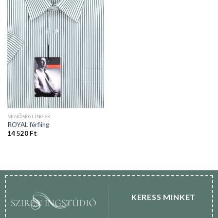
MINŐSÉGI INGEK
ROYAL férfiing
14 520
Ft
KERESS MINKET