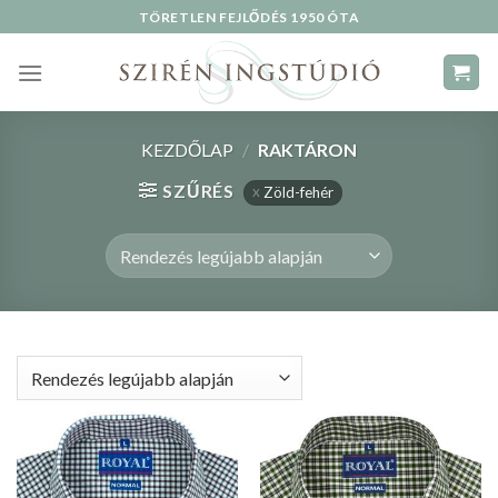
Skip
TÖRETLEN FEJLŐDÉS 1950 ÓTA
to
content
KEZDŐLAP
/
RAKTÁRON
SZŰRÉS
Zöld-fehér