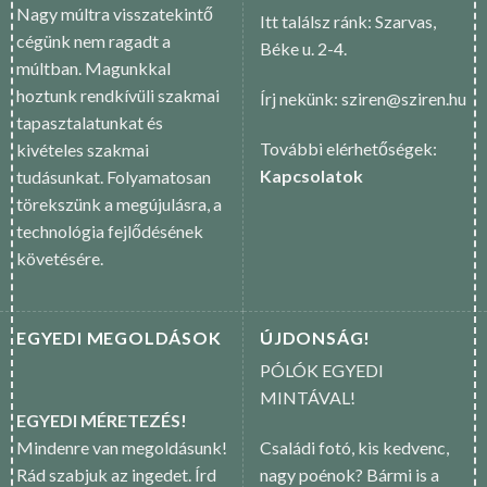
Nagy múltra visszatekintő
Itt találsz ránk: Szarvas,
cégünk nem ragadt a
Béke u. 2-4.
múltban. Magunkkal
hoztunk rendkívüli szakmai
Írj nekünk: sziren@sziren.hu
tapasztalatunkat és
További elérhetőségek:
kivételes szakmai
Kapcsolatok
tudásunkat. Folyamatosan
törekszünk a megújulásra, a
technológia fejlődésének
követésére.
EGYEDI MEGOLDÁSOK
ÚJDONSÁG!
PÓLÓK EGYEDI
MINTÁVAL!
EGYEDI MÉRETEZÉS!
Mindenre van megoldásunk!
Családi fotó, kis kedvenc,
Rád szabjuk az ingedet. Írd
nagy poénok? Bármi is a