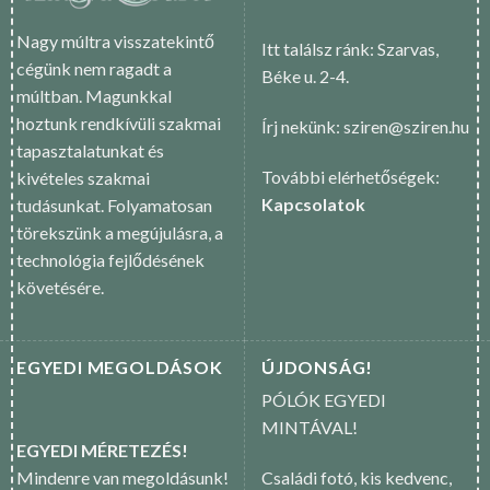
Nagy múltra visszatekintő
Itt találsz ránk: Szarvas,
cégünk nem ragadt a
Béke u. 2-4.
múltban. Magunkkal
hoztunk rendkívüli szakmai
Írj nekünk: sziren@sziren.hu
tapasztalatunkat és
További elérhetőségek:
kivételes szakmai
Kapcsolatok
tudásunkat. Folyamatosan
törekszünk a megújulásra, a
technológia fejlődésének
követésére.
EGYEDI MEGOLDÁSOK
ÚJDONSÁG!
PÓLÓK EGYEDI
MINTÁVAL!
EGYEDI MÉRETEZÉS!
Mindenre van megoldásunk!
Családi fotó, kis kedvenc,