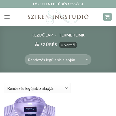
Skip
TÖRETLEN FEJLŐDÉS 1950 ÓTA
to
content
KEZDŐLAP
/
TERMÉKEINK
SZŰRÉS
Normál