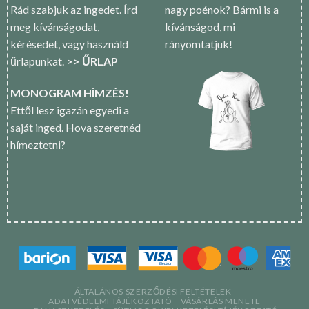
Rád szabjuk az ingedet. Írd
nagy poénok? Bármi is a
meg kívánságodat,
kívánságod, mi
kérésedet, vagy használd
rányomtatjuk!
űrlapunkat.
>> ŰRLAP
MONOGRAM HÍMZÉS!
Ettől lesz igazán egyedi a
saját inged. Hova szeretnéd
hímeztetni?
ÁLTALÁNOS SZERZŐDÉSI FELTÉTELEK
ADATVÉDELMI TÁJÉKOZTATÓ
VÁSÁRLÁS MENETE