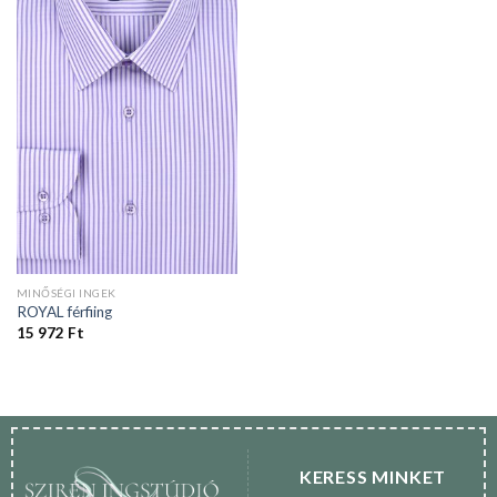
MINŐSÉGI INGEK
ROYAL férfiing
15 972
Ft
KERESS MINKET