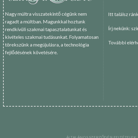
Nagy múltra visszatekintő cégünk nem
Itt találsz rán
ragadt a múltban. Magunkkal hoztunk
Írj nekünk: sz
rendkívüli szakmai tapasztalatunkat és
kivételes szakmai tudásunkat. Folyamatosan
További elér
törekszünk a megújulásra, a technológia
fejlődésének követésére.
ÁLTALÁNOS SZERZŐDÉSI FELTÉTELEK