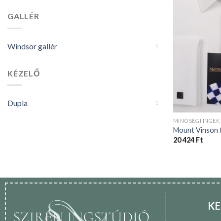
GALLÉR
Windsor gallér
1
KÉZELŐ
Dupla
1
MINŐSÉGI INGEK
Mount Vinson f
20 424
Ft
KE