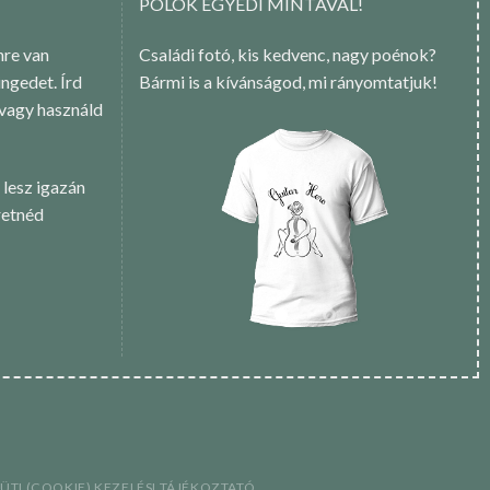
PÓLÓK EGYEDI MINTÁVAL!
re van
Családi fotó, kis kedvenc, nagy poénok?
ngedet. Írd
Bármi is a kívánságod, mi rányomtatjuk!
 vagy használd
 lesz igazán
retnéd
SÜTI (COOKIE) KEZELÉSI TÁJÉKOZTATÓ