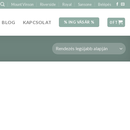
Mount Vinson
Riverside
Royal
Sansone
Belépés
BLOG
KAPCSOLAT
% ING VÁSÁR %
0
FT