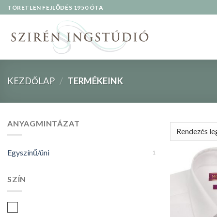
Skip
TÖRETLEN FEJLŐDÉS 1950 ÓTA
to
content
KEZDŐLAP
/
TERMÉKEINK
ANYAGMINTÁZAT
Egyszínű/üni
1
SZÍN
Fehér