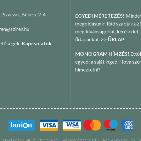
k: Szarvas, Béke u. 2-4.
EGYEDI MÉRETEZÉS!
Minden
megoldásunk! Rád szabjuk az i
iren@sziren.hu
meg kívánságodat, kérésedet,
űrlapunkat.
>> ŰRLAP
hetőségek:
Kapcsolatok
MONOGRAM HÍMZÉS!
Ettől
egyedi a saját inged. Hova sze
hímeztetni?
ADATVÉDELMI TÁJÉKOZTATÓ
VÁSÁRLÁS MENETE
PANASZKEZELÉS