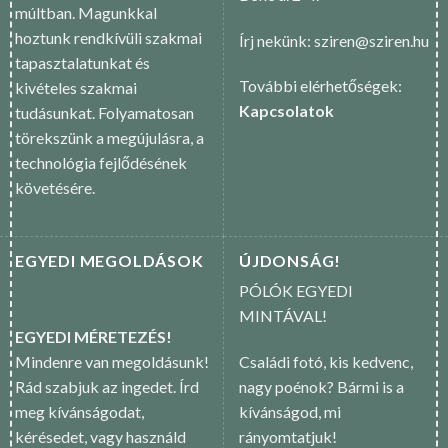
múltban. Magunkkal
hoztunk rendkívüli szakmai
Írj nekünk: sziren@sziren.hu
tapasztalatunkat és
További elérhetőségek:
kivételes szakmai
Kapcsolatok
tudásunkat. Folyamatosan
törekszünk a megújulásra, a
technológia fejlődésének
követésére.
EGYEDI MEGOLDÁSOK
ÚJDONSÁG!
PÓLÓK EGYEDI
MINTÁVAL!
EGYEDI MÉRETEZÉS!
Mindenre van megoldásunk!
Családi fotó, kis kedvenc,
Rád szabjuk az ingedet. Írd
nagy poénok? Bármi is a
meg kívánságodat,
kívánságod, mi
kérésedet, vagy használd
rányomtatjuk!