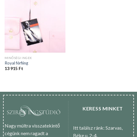
MINŐSÉGI INGEK
Royal férfiing
13 915
Ft
KERESS MINKET
Nagy múltra visszatekintő
Itt találsz ránk: Szarvas,
cégünk nem ragadt a
Béke u. 2-4.