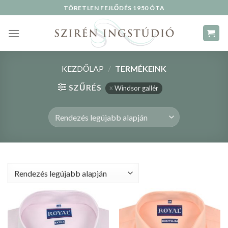
Skip
TÖRETLEN FEJLŐDÉS 1950 ÓTA
to
content
KEZDŐLAP
/
TERMÉKEINK
SZŰRÉS
Windsor gallér