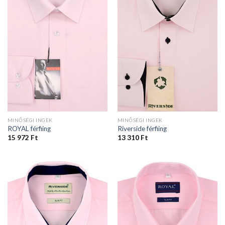
MINŐSÉGI INGEK
MINŐSÉGI INGEK
ROYAL férfiing
Riverside férfiing
15 972
Ft
13 310
Ft