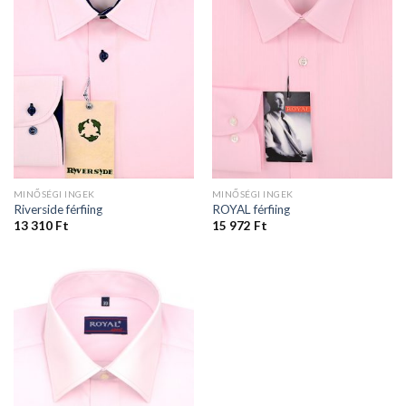
MINŐSÉGI INGEK
MINŐSÉGI INGEK
Riverside férfiing
ROYAL férfiing
13 310
Ft
15 972
Ft