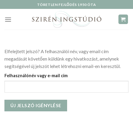
Skip
TÖRETLEN FEJLŐDÉS 1950 ÓTA
to
content
Elfelejtett jelszó? A felhasználói név, vagy email cím
megadását követően küldünk egy hivatkozást, amelynek
segítségével új jelszót lehet létrehozni email-en keresztül.
Felhasználónév vagy e-mail cím
ÚJ JELSZÓ IGÉNYLÉSE