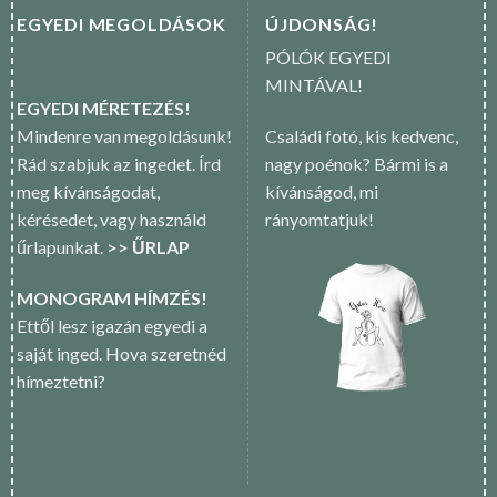
EGYEDI MEGOLDÁSOK
ÚJDONSÁG!
PÓLÓK EGYEDI
MINTÁVAL!
EGYEDI MÉRETEZÉS!
Mindenre van megoldásunk!
Családi fotó, kis kedvenc,
Rád szabjuk az ingedet. Írd
nagy poénok? Bármi is a
meg kívánságodat,
kívánságod, mi
kérésedet, vagy használd
rányomtatjuk!
űrlapunkat.
>> ŰRLAP
MONOGRAM HÍMZÉS!
Ettől lesz igazán egyedi a
saját inged. Hova szeretnéd
hímeztetni?