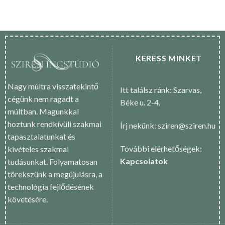
KERESS MINKET
Nagy múltra visszatekintő
Itt találsz ránk: Szarvas,
cégünk nem ragadt a
Béke u. 2-4.
múltban. Magunkkal
hoztunk rendkívüli szakmai
Írj nekünk: sziren@sziren.hu
tapasztalatunkat és
További elérhetőségek:
kivételes szakmai
Kapcsolatok
tudásunkat. Folyamatosan
törekszünk a megújulásra, a
technológia fejlődésének
követésére.