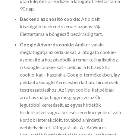
után kilépteti a rendszer a látogatót. Élettartama
90 nap.
Backend azonosító cookie:
Az oldalt
kiszolgáló backend szerver azonosítója.
Élettartama a böngésző bezárásáig tart.
Google Adwords cookie
Amikor valaki
meglátogatja az oldalunkat, a látogató cookie-
azonosítója hozzáadódik a remarketinglistához.
A Google cookie-kat – például a NID és SID
cookie-kat – használ a Google-termékekben, így
például a Google Keresésben látható hirdetések
testreszabásához. Az ilyen cookie-kat például
arra használja, hogy megjegyezze az Ön
legutóbbi kereséseit, az egyes hirdetők
hirdetéseivel vagy a keresési eredményekkel való
korábbi interakcióit, továbbá a hirdetők
webhelyein tett látogatásait. Az AdWords
konverziókövetés funkciója cookie-kat használ.