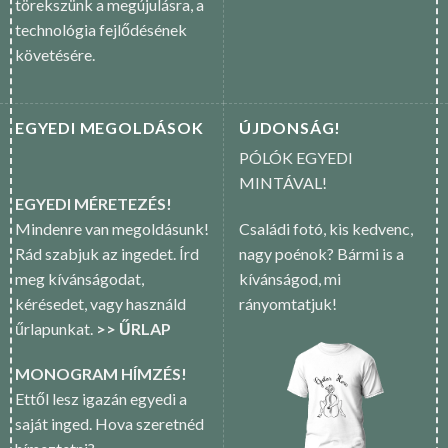
törekszünk a megújulásra, a
technológia fejlődésének
követésére.
EGYEDI MEGOLDÁSOK
ÚJDONSÁG!
PÓLÓK EGYEDI
MINTÁVAL!
EGYEDI MÉRETEZÉS!
Mindenre van megoldásunk!
Családi fotó, kis kedvenc,
Rád szabjuk az ingedet. Írd
nagy poénok? Bármi is a
meg kívánságodat,
kívánságod, mi
kérésedet, vagy használd
rányomtatjuk!
űrlapunkat.
>> ŰRLAP
MONOGRAM HÍMZÉS!
Ettől lesz igazán egyedi a
saját inged. Hova szeretnéd