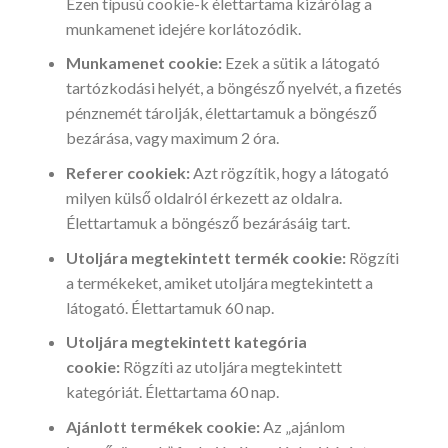
Ezen típusú cookie-k élettartama kizárólag a
munkamenet idejére korlátozódik.
Munkamenet cookie:
Ezek a sütik a látogató
tartózkodási helyét, a böngésző nyelvét, a fizetés
pénznemét tárolják, élettartamuk a böngésző
bezárása, vagy maximum 2 óra.
Referer cookiek:
Azt rögzítik, hogy a látogató
milyen külső oldalról érkezett az oldalra.
Élettartamuk a böngésző bezárásáig tart.
Utoljára megtekintett termék cookie:
Rögzíti
a termékeket, amiket utoljára megtekintett a
látogató. Élettartamuk 60 nap.
Utoljára megtekintett kategória
cookie:
Rögzíti az utoljára megtekintett
kategóriát. Élettartama 60 nap.
Ajánlott termékek cookie:
Az „ajánlom