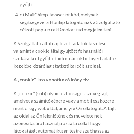
gyűjti.
d) MailChimp Javascript kód, melynek
segítségével a Honlap látogatóinak a Szolgáltató
célzott pop-up reklámokat tud megjeleníteni.
A Szolgáltató által naplózott adatok kezelése,
valamint a cookie által gyűjtött felhasználói
szokásokról gyűjtött információkból nyert adatok
kezelése kizárólag statisztikai célt szolgál.
A „cookie”-kra vonatkozó irányelv
A „cookie” (süti) olyan biztonságos szövegfájl,
amelyet a számítógépére vagy a mobil eszközére
ment el egy weboldal, amelyre Ön ellátogat. A fájlt
az oldal az Ön jelenlétének és műveleteinek
azonosítására használja azzal a céllal, hogy
látogatását automatikusan testre szabhassa az