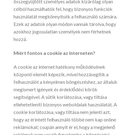
összegyűjtött személyes adatok kizárólag olyan
célból használhatók fel, hogy bizonyos funkciók
használatát megkönnyítsék a felhasználó számára.
Ezek az adatok olyan módon vannak tárolva, hogy
azokhoz jogosulatlan személyek nem férhetnek
hozzá.
Miért fontos a cookie az interneten?
A cookie az internet hatékony működésének
központi elemét képezik, mivel hozzásegítik a
felhasználót a kényelmes böngészéshez, az általuk
megismert igények és érdeklődési körök
segítségével. A sütik korlátozása, vagy tiltása
ellehetetleníti bizonyos weboldalak használatát. A
cookie korlátozása, vagy tiltása nem jelenti azt,
hogy az érintett felhasználó többé nem kap online
reklámokat; csupán annyit ér el, hogy a megjelenő
reklámok nem veszik figyelembe a böngészési