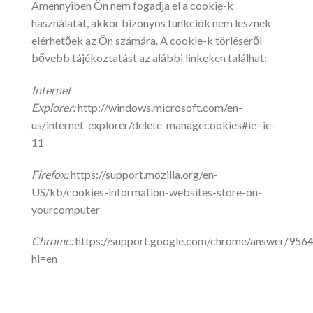
Amennyiben Ön nem fogadja el a cookie-k
használatát, akkor bizonyos funkciók nem lesznek
elérhetőek az Ön számára. A cookie-k törléséről
bővebb tájékoztatást az alábbi linkeken találhat:
Internet
Explorer:
http://windows.microsoft.com/en-
us/internet-explorer/delete-managecookies#ie=ie-
11
Firefox:
https://support.mozilla.org/en-
US/kb/cookies-information-websites-store-on-
yourcomputer
Chrome:
https://support.google.com/chrome/answer/956
hl=en