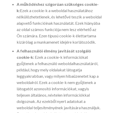
A működéshez szigorúan szükséges cookie-
k:
Ezek a cookie-k a weboldal használatához
nélkülözhetetlenek, és lehetővé teszik a weboldal
alapvető funkcióinak használatát. Ezek hiányába
az oldal számos funkciója nem lesz elérhető az
Ön számára. Ezen típusú cookie-k élettartama
kizárólag a munkamenet idejére korlátozódik.
A felhasználói élmény javítását szolgáló
cookie-k:
Ezek a cookie-k információkat
gyűjtenek a felhasználó weboldalhasználatáról,
például, hogy mely oldalakat látogatja
leggyakrabban, vagy milyen hibaüzenetet kap a
weboldalról. Ezek a cookie-k nem gyűjtenek a
látogatót azonosító információkat, vagyis
teljesen általános, névtelen információkkal
dolgoznak. Az ezekből nyert adatokat a
weboldal teljesítményének javítására használjuk.