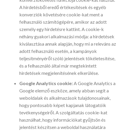
A hirdetésből eredő értékesítések és egyéb
konverziók követésére cookie-kat ment a
felhasználó számítógépére, amikor az adott
személy egy hirdetésre kattint. A cookie-k
néhány gyakori alkalmazási módja: a hirdetések
kiválasztása annak alapján, hogy mi a releváns az
adott felhasználó esetén, a kampányok
teljesítményéről szóló jelentések tökéletesítése,
és a felhasználó által már megtekintett
hirdetések megjelenítésének elkerülése.
Google Analytics cookie:
A Google Analytics a
Google elemző eszköze, amely abban segít a
weboldalak és alkalmazások tulajdonosainak,
hogy pontosabb képet kapjanak látogatóik
tevékenységeiről. A szolgáltatás cookie-kat
használhat, hogy információkat gyűjtsön és
jelentést készítsen a weboldal használatára