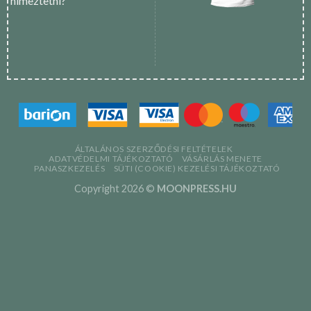
hímeztetni?
ÁLTALÁNOS SZERZŐDÉSI FELTÉTELEK
ADATVÉDELMI TÁJÉKOZTATÓ
VÁSÁRLÁS MENETE
PANASZKEZELÉS
SÜTI (COOKIE) KEZELÉSI TÁJÉKOZTATÓ
Copyright 2026 ©
MOONPRESS.HU