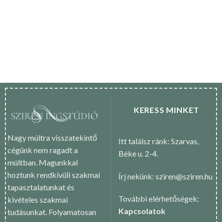
KERESS MINKET
Nagy múltra visszatekintő
Itt találsz ránk: Szarvas,
cégünk nem ragadt a
Béke u. 2-4.
múltban. Magunkkal
hoztunk rendkívüli szakmai
Írj nekünk: sziren@sziren.hu
tapasztalatunkat és
További elérhetőségek:
kivételes szakmai
Kapcsolatok
tudásunkat. Folyamatosan