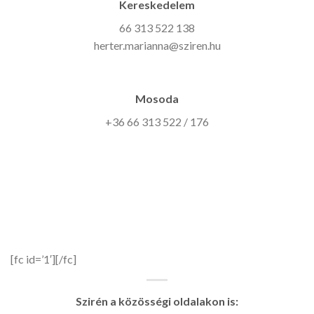
Kereskedelem
66 313 522 138
herter.marianna@sziren.hu
Mosoda
+36 66 313 522 / 176
[fc id=’1′][/fc]
Szirén a közösségi oldalakon is: