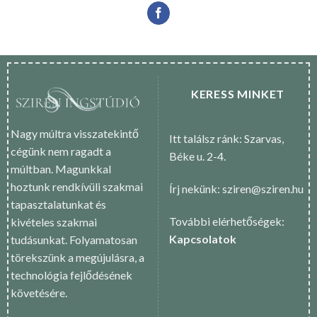
KERESS MINKET
Nagy múltra visszatekintő
Itt találsz ránk: Szarvas,
cégünk nem ragadt a
Béke u. 2-4.
múltban. Magunkkal
hoztunk rendkívüli szakmai
Írj nekünk: sziren@sziren.hu
tapasztalatunkat és
További elérhetőségek:
kivételes szakmai
Kapcsolatok
tudásunkat. Folyamatosan
törekszünk a megújulásra, a
technológia fejlődésének
követésére.