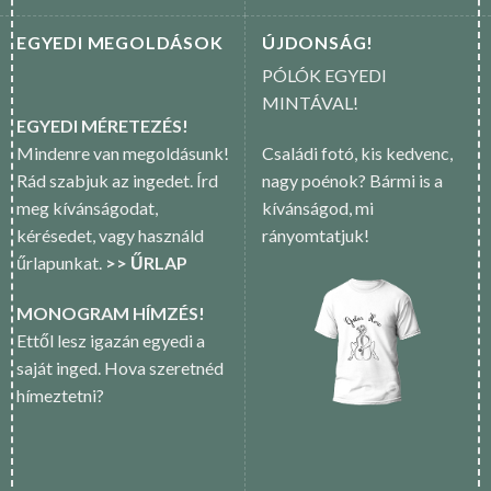
EGYEDI MEGOLDÁSOK
ÚJDONSÁG!
PÓLÓK EGYEDI
MINTÁVAL!
EGYEDI MÉRETEZÉS!
Mindenre van megoldásunk!
Családi fotó, kis kedvenc,
Rád szabjuk az ingedet. Írd
nagy poénok? Bármi is a
meg kívánságodat,
kívánságod, mi
kérésedet, vagy használd
rányomtatjuk!
űrlapunkat.
>> ŰRLAP
MONOGRAM HÍMZÉS!
Ettől lesz igazán egyedi a
saját inged. Hova szeretnéd
hímeztetni?