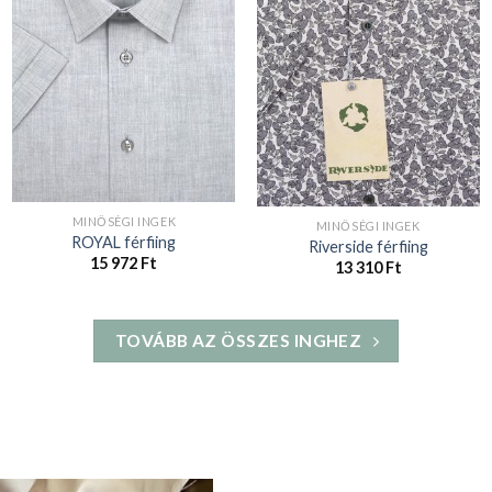
MINŐSÉGI INGEK
MINŐSÉGI INGEK
ROYAL férfiing
Riverside férfiing
15 972
Ft
13 310
Ft
TOVÁBB AZ ÖSSZES INGHEZ