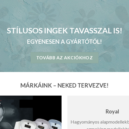
STÍLUSOS INGEK TAVASSZAL IS!
EGYENESEN A GYÁRTÓTÓL!
TOVÁBB AZ AKCIÓKHOZ
MÁRKÁINK – NEKED TERVEZVE!
Royal
Hagyományos alapmodellekbő
szmoking modellekből