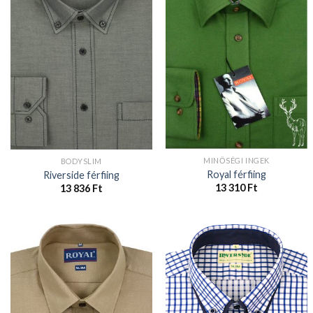
MINŐSÉGI INGEK
BODYSLIM
Royal férfiing
Riverside férfiing
13 310
Ft
13 836
Ft