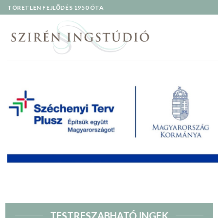
Skip
TÖRETLEN FEJLŐDÉS 1950 ÓTA
to
content
TESTRESZABHATÓ INGEK