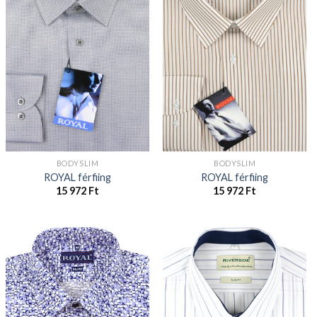
BODYSLIM
BODYSLIM
ROYAL férfiing
ROYAL férfiing
15 972
Ft
15 972
Ft