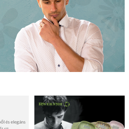
l és elegáns
 áll.