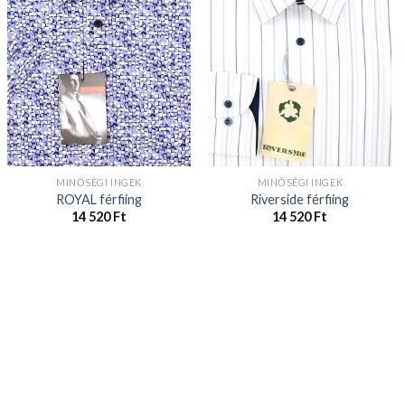
MINŐSÉGI INGEK
MINŐSÉGI INGEK
ROYAL férfiing
Riverside férfiing
14 520
Ft
14 520
Ft