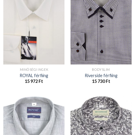
MINŐSÉGI INGEK
BODYSLIM
ROYAL férfiing
Riverside férfiing
15 972
Ft
15 730
Ft