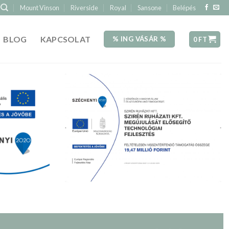
Mount Vinson
Riverside
Royal
Sansone
Belépés
BLOG
KAPCSOLAT
% ING VÁSÁR %
0
FT