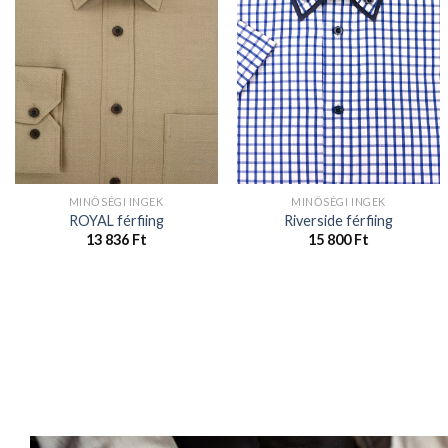
MINŐSÉGI INGEK
MINŐSÉGI INGEK
ROYAL férfiing
Riverside férfiing
13 836
Ft
15 800
Ft