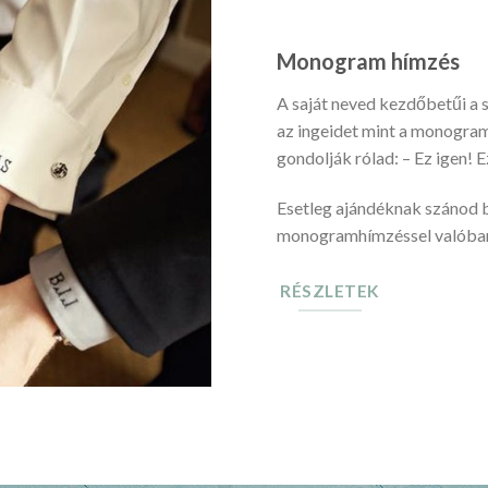
Monogram hímzés
A saját neved kezdőbetűi a 
az ingeidet mint a monogram
gondolják rólad: – Ez igen! E
Esetleg ajándéknak szánod 
monogramhímzéssel valóban 
RÉSZLETEK