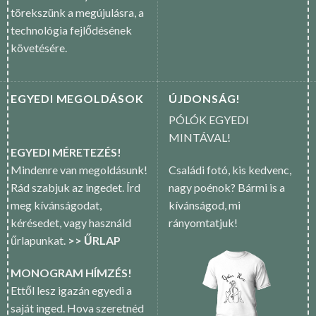
törekszünk a megújulásra, a
technológia fejlődésének
követésére.
EGYEDI MEGOLDÁSOK
ÚJDONSÁG!
PÓLÓK EGYEDI
MINTÁVAL!
EGYEDI MÉRETEZÉS!
Mindenre van megoldásunk!
Családi fotó, kis kedvenc,
Rád szabjuk az ingedet. Írd
nagy poénok? Bármi is a
meg kívánságodat,
kívánságod, mi
kérésedet, vagy használd
rányomtatjuk!
űrlapunkat.
>> ŰRLAP
MONOGRAM HÍMZÉS!
Ettől lesz igazán egyedi a
saját inged. Hova szeretnéd