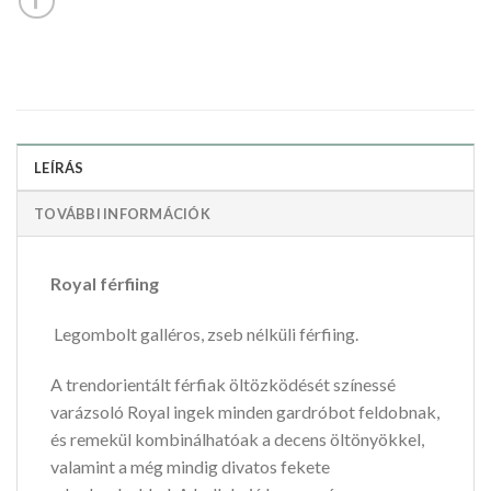
LEÍRÁS
TOVÁBBI INFORMÁCIÓK
Royal férfiing
Legombolt galléros, zseb nélküli férfiing.
A trendorientált férfiak öltözködését színessé
varázsoló Royal ingek minden gardróbot feldobnak,
és remekül kombinálhatóak a decens öltönyökkel,
valamint a még mindig divatos fekete