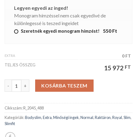
Legyen egyedi az inged!
Monogram hímzéssel nem csak egyedivé de
különlegessé is teszed ingeidet
550 Ft
Szeretnék egyedi monogram hímzést!
EXTRA
0 FT
TELJES ÖSSZEG
15 972
FT
RIVERSIDE férfiing mennyiség
KOSÁRBA TESZEM
Cikkszám:
R_2045_488
Kategóriák:
Bodyslim
,
Extra
,
Minőségi ingek
,
Normal
,
Raktáron
,
Royal
,
Slim
,
Slimfit