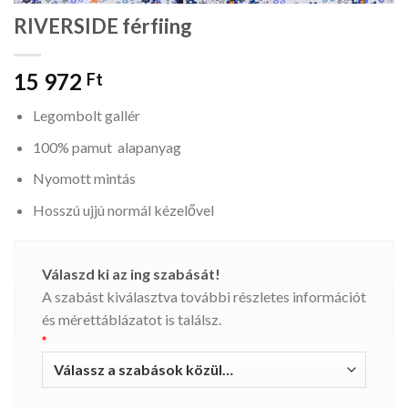
RIVERSIDE férfiing
15 972
Ft
Legombolt gallér
100% pamut alapanyag
Nyomott mintás
Hosszú ujjú normál kézelővel
Válaszd ki az ing szabását!
A szabást kiválasztva további részletes információt
és mérettáblázatot is találsz.
*