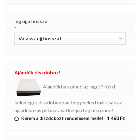
Ing ujja hossza
*
Ajándék díszdoboz!
Ajándékba szánod az inget ? Kérd
különleges díszdobozban, hogy neked már csak az
ajándékozás pillanatával kelljen foglalkoznod!
1 480 Ft
Kérem a díszdobozt rendelésem mellé!