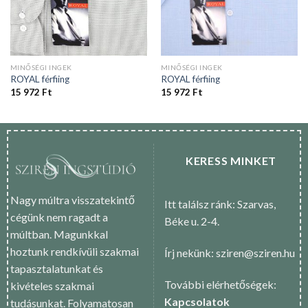
MINŐSÉGI INGEK
MINŐSÉGI INGEK
ROYAL férfiing
ROYAL férfiing
15 972
Ft
15 972
Ft
KERESS MINKET
Nagy múltra visszatekintő
Itt találsz ránk: Szarvas,
cégünk nem ragadt a
Béke u. 2-4.
múltban. Magunkkal
hoztunk rendkívüli szakmai
Írj nekünk: sziren@sziren.hu
tapasztalatunkat és
További elérhetőségek:
kivételes szakmai
Kapcsolatok
tudásunkat. Folyamatosan