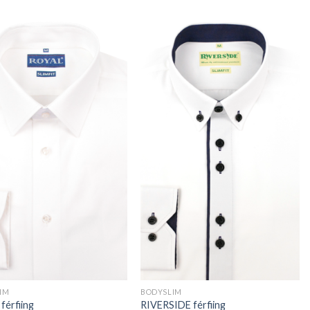
IM
BODYSLIM
férfiing
RIVERSIDE férfiing