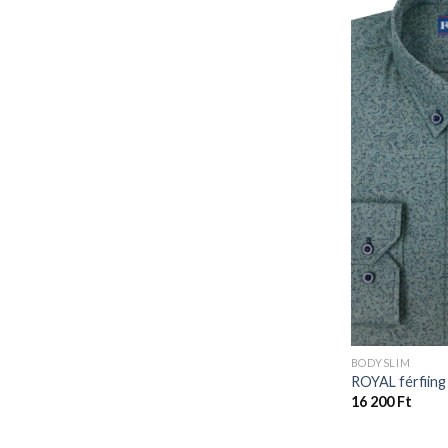
BODYSLIM
ROYAL férfiing
16 200
Ft