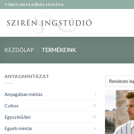
Skip
TÖRETLEN FEJLŐDÉS 1950 ÓTA
to
content
KEZDŐLAP
/
TERMÉKEINK
ANYAGMINTÁZAT
Anyagában mintás
1
Csíkos
30
Egyszínű/üni
90
Egyéb mintás
6