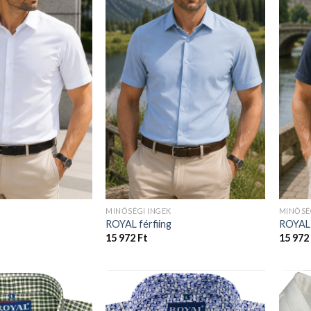
MINŐSÉGI INGEK
MINŐSÉ
ROYAL férfiing
ROYAL 
15 972
Ft
15 972