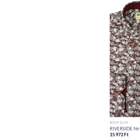
BODYSLIM
RIVERSIDE férf
15 972
Ft