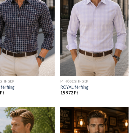
GI INGEK
MINŐSÉGI INGEK
férfiing
ROYAL férfiing
Ft
15 972
Ft