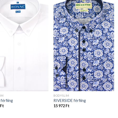
IM
BODYSLIM
férfiing
RIVERSIDE férfiing
Ft
15 972
Ft