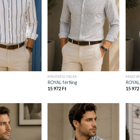
MINŐSÉGI INGEK
MINŐSÉ
ROYAL férfiing
ROYAL 
15 972
Ft
15 972