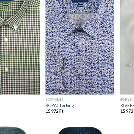
BODYSLIM
BODYSL
ROYAL férfiing
RIVERS
15 972
Ft
15 972