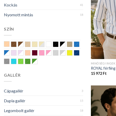
Kockás
41
Nyomott mintás
18
SZÍN
Barackvirág
Barna
Barna-fehér
Drapp
Ecrü
Egyéb/több színű
Fehér
Fekete
Fekete-fehér
Khaki
Kék
Kék-fehér
Lila
Lila-fehér
Narancssárga
Padlizsán
Rózsaszín
Rózsaszín-fehér
Szürke
Szürke-fehér
Sárga
Sötétkék
Sötétszürke
Világoskék
Világoszöld
Zöld
Zöld-fehér
MINŐSÉGI INGEK
ROYAL férfiing
15 972
Ft
GALLÉR
Cápagallér
3
Dupla gallér
15
Legombolt gallér
18