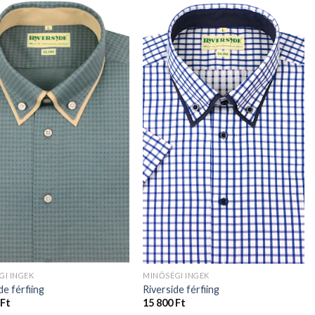
GI INGEK
MINŐSÉGI INGEK
de férfiing
Riverside férfiing
Ft
15 800
Ft