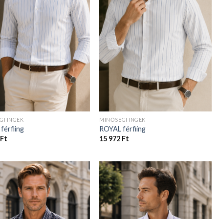
GI INGEK
MINŐSÉGI INGEK
férfiing
ROYAL férfiing
Ft
15 972
Ft