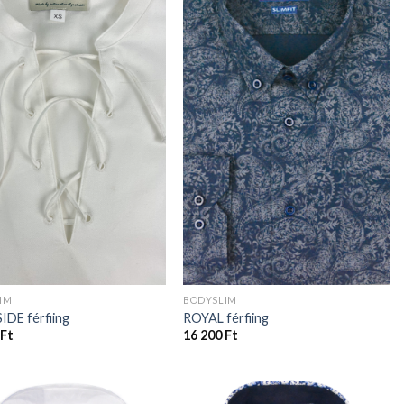
IM
BODYSLIM
IDE férfiing
ROYAL férfiing
Ft
16 200
Ft