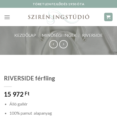
Skip
TÖRETLEN FEJLŐDÉS 1950 ÓTA
to
content
KEZDŐLAP
/
MINŐSÉGI INGEK
/
RIVERSIDE
RIVERSIDE férfiing
15 972
Ft
Álló gallér
100% pamut alapanyag