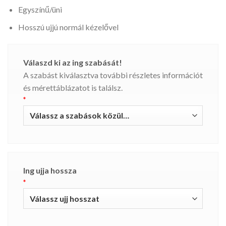
Egyszínű/üni
Hosszú ujjú normál kézelővel
Válaszd ki az ing szabását!
A szabást kiválasztva további részletes információt
és mérettáblázatot is találsz.
*
Ing ujja hossza
*