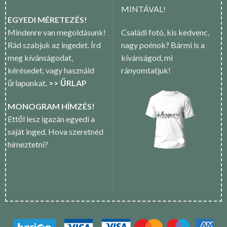
MINTÁVAL!
EGYEDI MÉRETEZÉS!
Mindenre van megoldásunk!
Családi fotó, kis kedvenc,
Rád szabjuk az ingedet. Írd
nagy poénok? Bármi is a
meg kívánságodat,
kívánságod, mi
kérésedet, vagy használd
rányomtatjuk!
űrlapunkat.
>> ŰRLAP
MONOGRAM HÍMZÉS!
Ettől lesz igazán egyedi a
saját inged. Hova szeretnéd
hímeztetni?