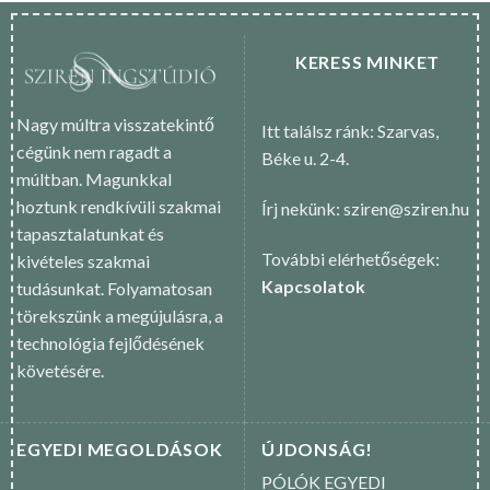
KERESS MINKET
Nagy múltra visszatekintő
Itt találsz ránk: Szarvas,
cégünk nem ragadt a
Béke u. 2-4.
múltban. Magunkkal
hoztunk rendkívüli szakmai
Írj nekünk: sziren@sziren.hu
tapasztalatunkat és
További elérhetőségek:
kivételes szakmai
Kapcsolatok
tudásunkat. Folyamatosan
törekszünk a megújulásra, a
technológia fejlődésének
követésére.
EGYEDI MEGOLDÁSOK
ÚJDONSÁG!
PÓLÓK EGYEDI