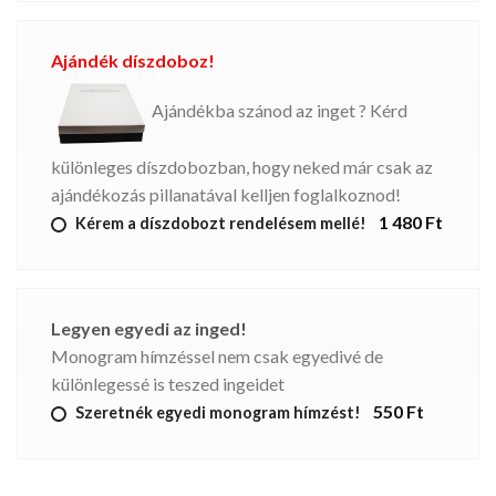
Ajándék díszdoboz!
Ajándékba szánod az inget ? Kérd
különleges díszdobozban, hogy neked már csak az
ajándékozás pillanatával kelljen foglalkoznod!
1 480 Ft
Kérem a díszdobozt rendelésem mellé!
Legyen egyedi az inged!
Monogram hímzéssel nem csak egyedivé de
különlegessé is teszed ingeidet
550 Ft
Szeretnék egyedi monogram hímzést!