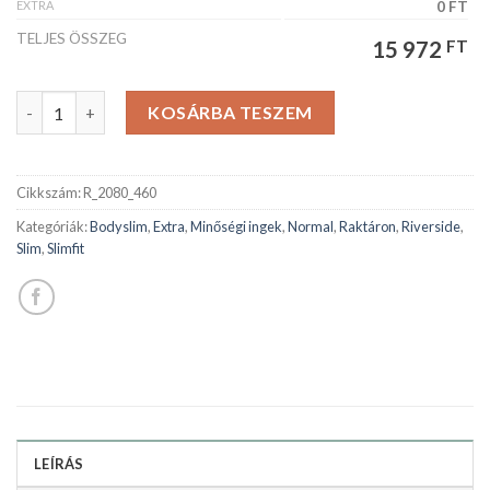
EXTRA
0 FT
TELJES ÖSSZEG
15 972
FT
RIVERSIDE férfiing mennyiség
KOSÁRBA TESZEM
Cikkszám:
R_2080_460
Kategóriák:
Bodyslim
,
Extra
,
Minőségi ingek
,
Normal
,
Raktáron
,
Riverside
,
Slim
,
Slimfit
LEÍRÁS