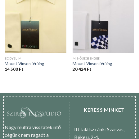
BODYSLIM
MINŐSÉGI INGEK
Mount Vinson férfiing
Mount Vinson férfiing
14 500
Ft
20 424
Ft
KERESS MINKET
Nagy múltra visszatekintő
Itt találsz ránk: Szarvas,
cégünk nem ragadt a
Béke u. 2-4.