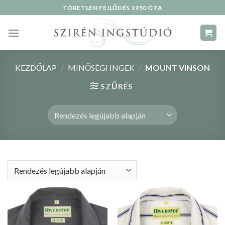
Skip
TÖRETLEN FEJLŐDÉS 1950 ÓTA
to
content
KEZDŐLAP
/
MINŐSÉGI INGEK
/
MOUNT VINSON
SZŰRÉS