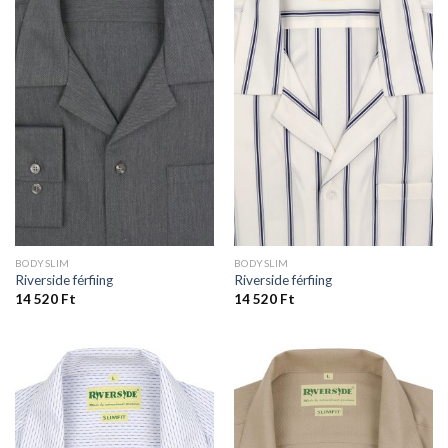
BODYSLIM
BODYSLIM
Riverside férfiing
Riverside férfiing
14 520
Ft
14 520
Ft