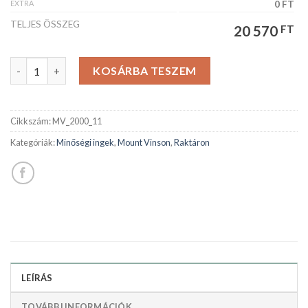
EXTRA
0 FT
TELJES ÖSSZEG
20 570
FT
Mount Vinson férfiing mennyiség
KOSÁRBA TESZEM
Cikkszám:
MV_2000_11
Kategóriák:
Minőségi ingek
,
Mount Vinson
,
Raktáron
LEÍRÁS
TOVÁBBI INFORMÁCIÓK