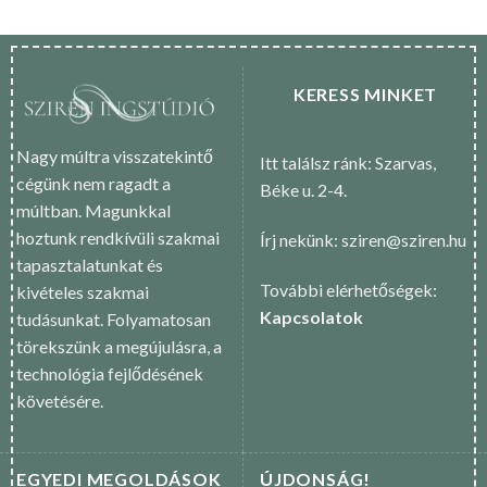
KERESS MINKET
Nagy múltra visszatekintő
Itt találsz ránk: Szarvas,
cégünk nem ragadt a
Béke u. 2-4.
múltban. Magunkkal
hoztunk rendkívüli szakmai
Írj nekünk: sziren@sziren.hu
tapasztalatunkat és
További elérhetőségek:
kivételes szakmai
Kapcsolatok
tudásunkat. Folyamatosan
törekszünk a megújulásra, a
technológia fejlődésének
követésére.
EGYEDI MEGOLDÁSOK
ÚJDONSÁG!