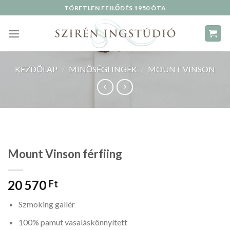
Skip
TÖRETLEN FEJLŐDÉS 1950 ÓTA
to
content
KEZDŐLAP
/
MINŐSÉGI INGEK
/
MOUNT VINSON
Mount Vinson férfiing
20 570
Ft
Szmoking gallér
100% pamut vasaláskönnyített