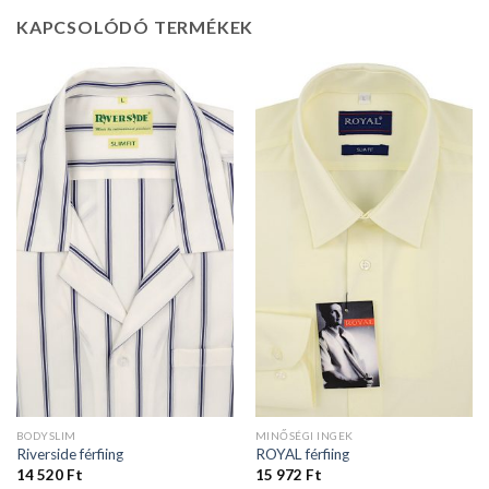
KAPCSOLÓDÓ TERMÉKEK
BODYSLIM
MINŐSÉGI INGEK
Riverside férfiing
ROYAL férfiing
14 520
Ft
15 972
Ft