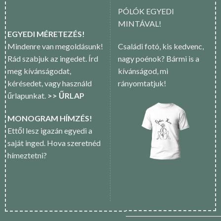
PÓLÓK EGYEDI
MINTÁVAL!
EGYEDI MÉRETEZÉS!
Mindenre van megoldásunk!
Családi fotó, kis kedvenc,
Rád szabjuk az ingedet. Írd
nagy poénok? Bármi is a
meg kívánságodat,
kívánságod, mi
kérésedet, vagy használd
rányomtatjuk!
űrlapunkat.
>> ŰRLAP
MONOGRAM HÍMZÉS!
Ettől lesz igazán egyedi a
saját inged. Hova szeretnéd
hímeztetni?