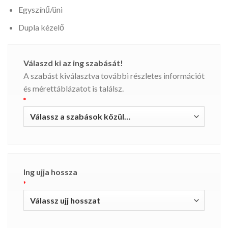
Egyszínű/üni
Dupla kézelő
Válaszd ki az ing szabását!
A szabást kiválasztva további részletes információt
és mérettáblázatot is találsz.
*
Ing ujja hossza
*