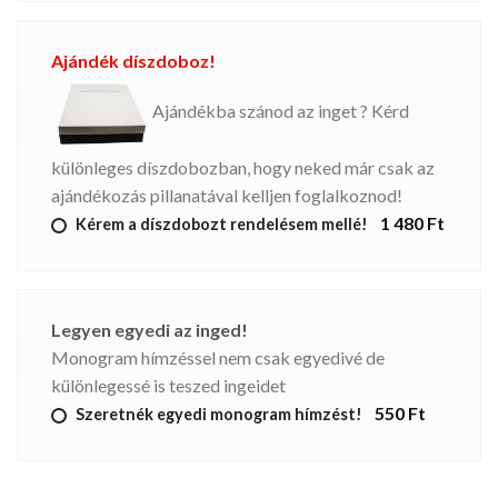
Ajándék díszdoboz!
Ajándékba szánod az inget ? Kérd
különleges díszdobozban, hogy neked már csak az
ajándékozás pillanatával kelljen foglalkoznod!
1 480 Ft
Kérem a díszdobozt rendelésem mellé!
Legyen egyedi az inged!
Monogram hímzéssel nem csak egyedivé de
különlegessé is teszed ingeidet
550 Ft
Szeretnék egyedi monogram hímzést!