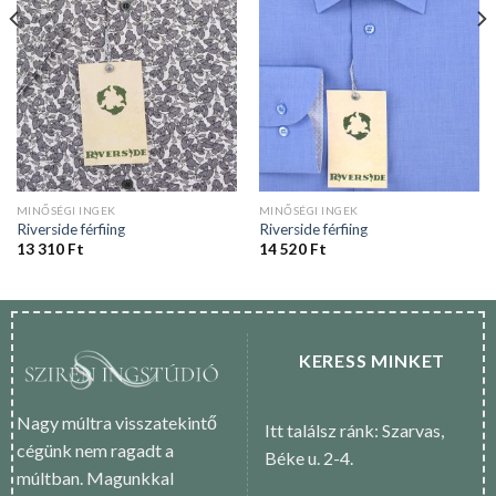
MINŐSÉGI INGEK
MINŐSÉGI INGEK
Riverside férfiing
Riverside férfiing
13 310
Ft
14 520
Ft
KERESS MINKET
Nagy múltra visszatekintő
Itt találsz ránk: Szarvas,
cégünk nem ragadt a
Béke u. 2-4.
múltban. Magunkkal