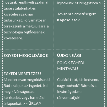
hoztunk rendkívüli szakmai
Írj nekünk: sziren@sziren.hu
tapasztalatunkat és
További elérhetőségek:
kivételes szakmai
Kapcsolatok
tudásunkat. Folyamatosan
törekszünk a megújulásra, a
technológia fejlődésének
követésére.
EGYEDI MEGOLDÁSOK
ÚJDONSÁG!
PÓLÓK EGYEDI
MINTÁVAL!
EGYEDI MÉRETEZÉS!
Mindenre van megoldásunk!
Családi fotó, kis kedvenc,
Rád szabjuk az ingedet. Írd
nagy poénok? Bármi is a
meg kívánságodat,
kívánságod, mi
kérésedet, vagy használd
rányomtatjuk!
űrlapunkat.
>> ŰRLAP