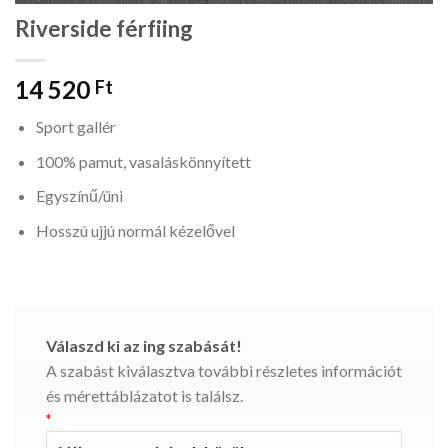
Riverside férfiing
14 520
Ft
Sport gallér
100% pamut, vasaláskönnyített
Egyszínű/üni
Hosszú ujjú normál kézelővel
Válaszd ki az ing szabását!
A szabást kiválasztva további részletes információt
és mérettáblázatot is találsz.
*