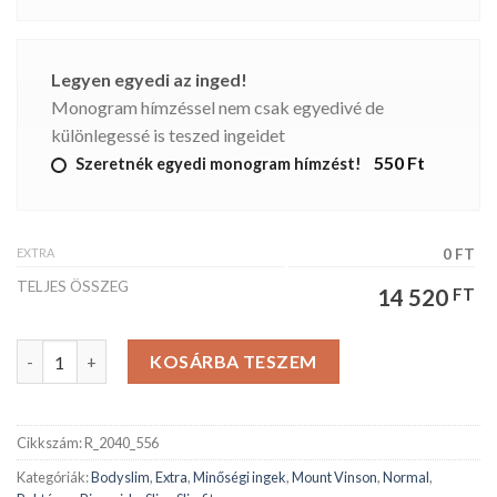
Legyen egyedi az inged!
Monogram hímzéssel nem csak egyedivé de
különlegessé is teszed ingeidet
550 Ft
Szeretnék egyedi monogram hímzést!
EXTRA
0 FT
TELJES ÖSSZEG
14 520
FT
Riverside férfiing mennyiség
KOSÁRBA TESZEM
Cikkszám:
R_2040_556
Kategóriák:
Bodyslim
,
Extra
,
Minőségi ingek
,
Mount Vinson
,
Normal
,