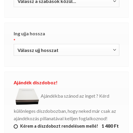
Ing ujja hossza
*
Ajándék díszdoboz!
Ajándékba szánod az inget ? Kérd
különleges díszdobozban, hogy neked már csak az
ajándékozás pillanatával kelljen foglalkoznod!
1 480 Ft
Kérem a díszdobozt rendelésem mellé!