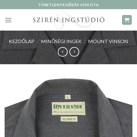
Skip
TÖRETLEN FEJLŐDÉS 1950 ÓTA
to
content
KEZDŐLAP
/
MINŐSÉGI INGEK
/
MOUNT VINSON