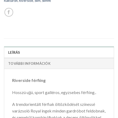
Raktáron
,
Riverside
,
Slim
,
Slimfit
LEÍRÁS
TOVÁBBI INFORMÁCIÓK
Riverside férfiing
Hosszú ujjú, sport galléros, egyzsebes férfiing..
A trendorientált férfiak öltözködését színessé
varázsoló Royal ingek minden gardróbot feldobnak,
és remekül kombinálhatóak a decens öltönyökkel,