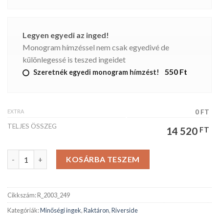
Legyen egyedi az inged!
Monogram hímzéssel nem csak egyedivé de
különlegessé is teszed ingeidet
550 Ft
Szeretnék egyedi monogram hímzést!
EXTRA
0 FT
TELJES ÖSSZEG
14 520
FT
Riverside férfiing mennyiség
KOSÁRBA TESZEM
Cikkszám:
R_2003_249
Kategóriák:
Minőségi ingek
,
Raktáron
,
Riverside