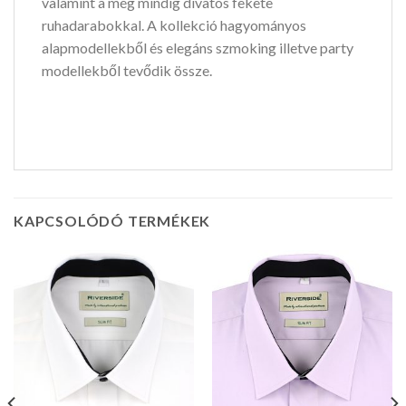
valamint a még mindig divatos fekete
ruhadarabokkal. A kollekció hagyományos
alapmodellekből és elegáns szmoking illetve party
modellekből tevődik össze.
KAPCSOLÓDÓ TERMÉKEK