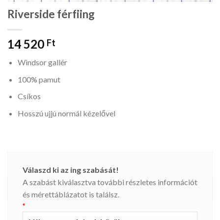
Riverside férfiing
14 520
Ft
Windsor gallér
100% pamut
Csíkos
Hosszú ujjú normál kézelővel
Válaszd ki az ing szabását!
A szabást kiválasztva további részletes információt
és mérettáblázatot is találsz.
*