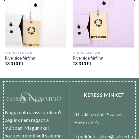
MINŐSÉGI INGEK
MINŐSÉGI INGEK
Riverside férfiing
Riverside férfiing
13 310
Ft
13 310
Ft
KERESS MINKET
Nagy múltra visszatekintő
Itt találsz ránk: Szarvas,
cégünk nem ragadt a
Béke u. 2-4.
múltban. Magunkkal
hoztunk rendkívüli szakmai
Írj nekünk: sziren@sziren.hu