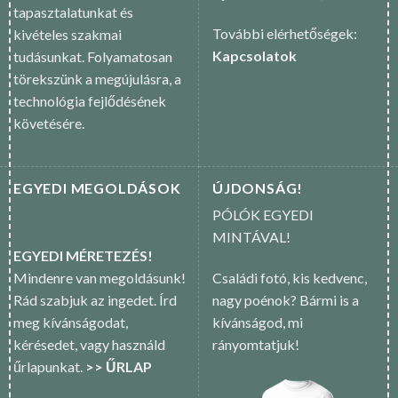
tapasztalatunkat és
További elérhetőségek:
kivételes szakmai
Kapcsolatok
tudásunkat. Folyamatosan
törekszünk a megújulásra, a
technológia fejlődésének
követésére.
EGYEDI MEGOLDÁSOK
ÚJDONSÁG!
PÓLÓK EGYEDI
MINTÁVAL!
EGYEDI MÉRETEZÉS!
Mindenre van megoldásunk!
Családi fotó, kis kedvenc,
Rád szabjuk az ingedet. Írd
nagy poénok? Bármi is a
meg kívánságodat,
kívánságod, mi
kérésedet, vagy használd
rányomtatjuk!
űrlapunkat.
>> ŰRLAP