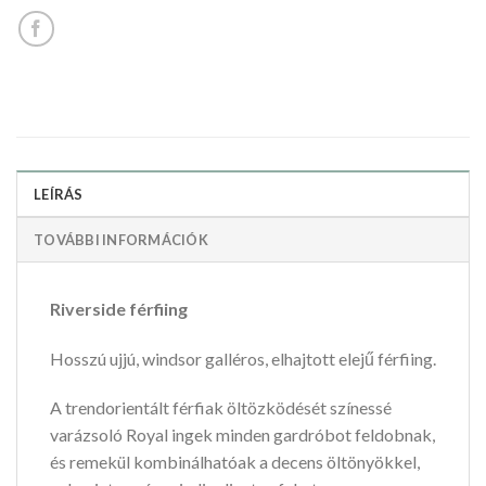
LEÍRÁS
TOVÁBBI INFORMÁCIÓK
Riverside férfiing
Hosszú ujjú, windsor galléros, elhajtott elejű férfiing.
A trendorientált férfiak öltözködését színessé
varázsoló Royal ingek minden gardróbot feldobnak,
és remekül kombinálhatóak a decens öltönyökkel,