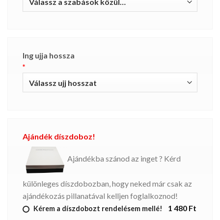
Ing ujja hossza
*
Ajándék díszdoboz!
Ajándékba szánod az inget ? Kérd
különleges díszdobozban, hogy neked már csak az
ajándékozás pillanatával kelljen foglalkoznod!
1 480 Ft
Kérem a díszdobozt rendelésem mellé!