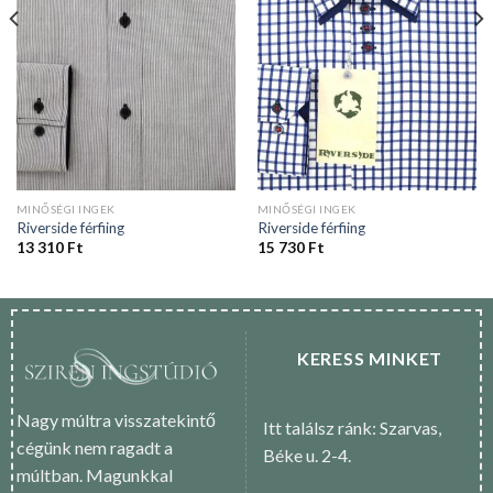
MINŐSÉGI INGEK
MINŐSÉGI INGEK
Riverside férfiing
Riverside férfiing
13 310
Ft
15 730
Ft
KERESS MINKET
Nagy múltra visszatekintő
Itt találsz ránk: Szarvas,
cégünk nem ragadt a
Béke u. 2-4.
múltban. Magunkkal