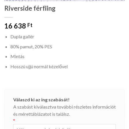
Riverside férfiing
16 638
Ft
Dupla gallér
80% pamut, 20% PES
Mintás
Hosszú ujjú normál kézelővel
Válaszd ki az ing szabását!
A szabást kiválasztva további részletes információt
és mérettáblázatot is találsz.
*