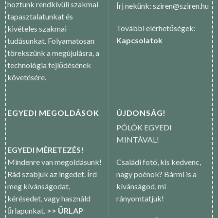
hoztunk rendkívüli szakmai
Írj nekünk: sziren@sziren.hu
tapasztalatunkat és
További elérhetőségek:
kivételes szakmai
Kapcsolatok
tudásunkat. Folyamatosan
törekszünk a megújulásra, a
technológia fejlődésének
követésére.
EGYEDI MEGOLDÁSOK
ÚJDONSÁG!
PÓLÓK EGYEDI
MINTÁVAL!
EGYEDI MÉRETEZÉS!
Mindenre van megoldásunk!
Családi fotó, kis kedvenc,
Rád szabjuk az ingedet. Írd
nagy poénok? Bármi is a
meg kívánságodat,
kívánságod, mi
kérésedet, vagy használd
rányomtatjuk!
űrlapunkat.
>> ŰRLAP