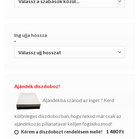
Ing ujja hossza
*
Ajándék díszdoboz!
Ajándékba szánod az inget ? Kérd
különleges díszdobozban, hogy neked már csak az
ajándékozás pillanatával kelljen foglalkoznod!
1 480 Ft
Kérem a díszdobozt rendelésem mellé!