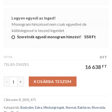
Legyen egyedi az inged!
Monogram hímzéssel nem csak egyedivé de
különlegessé is teszed ingeidet
550 Ft
Szeretnék egyedi monogram hímzést!
EXTRA
0 FT
TELJES ÖSSZEG
16 638
FT
Riverside férfiing mennyiség
KOSÁRBA TESZEM
Cikkszám:
R_2035_471
Kategóriák:
Bodyslim
,
Extra
,
Minőségi ingek
,
Normal
,
Raktáron
,
Riverside
,