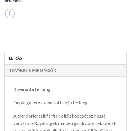
Slim
,
Slimfit
LEÍRÁS
TOVÁBBI INFORMÁCIÓK
Riverside férfiing
Dupla galléros, elhajtott elejű férfiing.
A trendorientált férfiak öltözködését színessé
varázsoló Royal ingek minden gardróbot feldobnak,
és remekül kombinálhatóak a decens öltönyökkel,