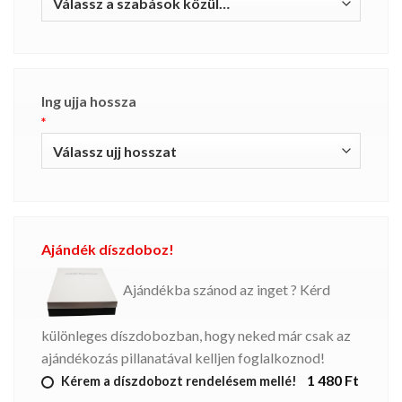
Ing ujja hossza
*
Ajándék díszdoboz!
Ajándékba szánod az inget ? Kérd
különleges díszdobozban, hogy neked már csak az
ajándékozás pillanatával kelljen foglalkoznod!
1 480 Ft
Kérem a díszdobozt rendelésem mellé!