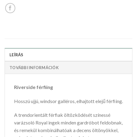
LEÍRÁS
TOVÁBBI INFORMÁCIÓK
Riverside férfiing
Hosszú ujjú, windsor galléros, elhajtott elejű férfiing.
A trendorientált férfiak öltözködését színessé
varázsoló Royal ingek minden gardróbot feldobnak,
és remekül kombinálhatóak a decens öltönyökkel,