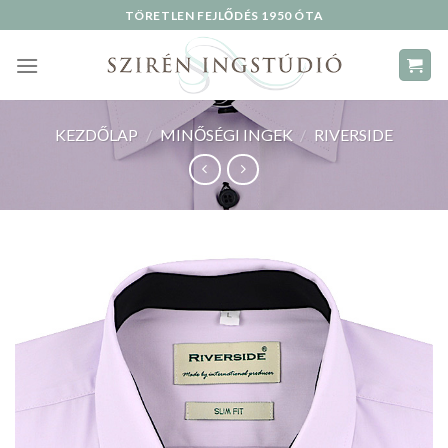
Skip
TÖRETLEN FEJLŐDÉS 1950 ÓTA
to
content
KEZDŐLAP
/
MINŐSÉGI INGEK
/
RIVERSIDE