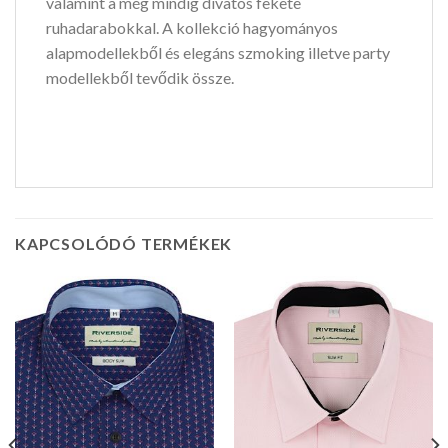
valamint a még mindig divatos fekete
ruhadarabokkal. A kollekció hagyományos
alapmodellekből és elegáns szmoking illetve party
modellekből tevődik össze.
KAPCSOLÓDÓ TERMÉKEK