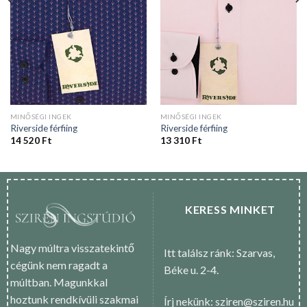
MINŐSÉGI INGEK
MINŐSÉGI INGEK
Riverside férfiing
Riverside férfiing
14 520
Ft
13 310
Ft
KERESS MINKET
Nagy múltra visszatekintő
Itt találsz ránk: Szarvas,
cégünk nem ragadt a
Béke u. 2-4.
múltban. Magunkkal
hoztunk rendkívüli szakmai
Írj nekünk: sziren@sziren.hu