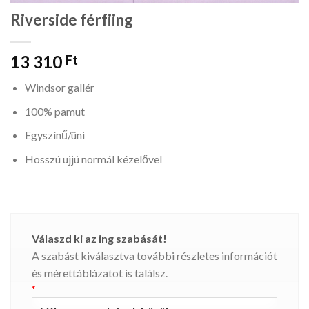
Riverside férfiing
13 310
Ft
Windsor gallér
100% pamut
Egyszínű/üni
Hosszú ujjú normál kézelővel
Válaszd ki az ing szabását!
A szabást kiválasztva további részletes információt
és mérettáblázatot is találsz.
*