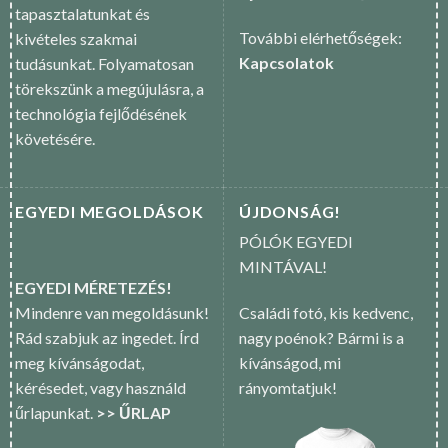
tapasztalatunkat és
További elérhetőségek:
kivételes szakmai
Kapcsolatok
tudásunkat. Folyamatosan
törekszünk a megújulásra, a
technológia fejlődésének
követésére.
EGYEDI MEGOLDÁSOK
ÚJDONSÁG!
PÓLÓK EGYEDI
MINTÁVAL!
EGYEDI MÉRETEZÉS!
Mindenre van megoldásunk!
Családi fotó, kis kedvenc,
Rád szabjuk az ingedet. Írd
nagy poénok? Bármi is a
meg kívánságodat,
kívánságod, mi
kérésedet, vagy használd
rányomtatjuk!
űrlapunkat.
>> ŰRLAP