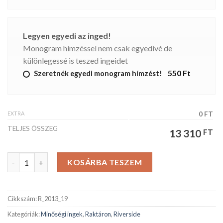
Legyen egyedi az inged!
Monogram hímzéssel nem csak egyedivé de
különlegessé is teszed ingeidet
550 Ft
Szeretnék egyedi monogram hímzést!
EXTRA
0 FT
TELJES ÖSSZEG
13 310
FT
Riverside férfiing mennyiség
KOSÁRBA TESZEM
Cikkszám:
R_2013_19
Kategóriák:
Minőségi ingek
,
Raktáron
,
Riverside