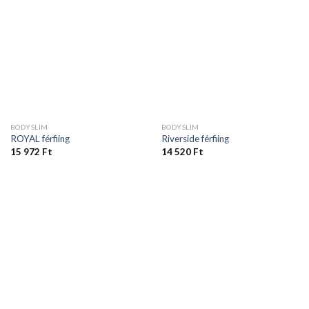
BODYSLIM
BODYSLIM
ROYAL férfiing
Riverside férfiing
15 972
Ft
14 520
Ft