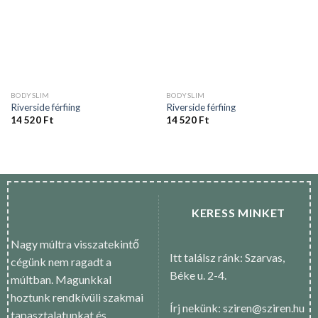
BODYSLIM
BODYSLIM
Riverside férfiing
Riverside férfiing
14 520
Ft
14 520
Ft
KERESS MINKET
Nagy múltra visszatekintő
Itt találsz ránk: Szarvas,
cégünk nem ragadt a
Béke u. 2-4.
múltban. Magunkkal
hoztunk rendkívüli szakmai
Írj nekünk: sziren@sziren.hu
tapasztalatunkat és