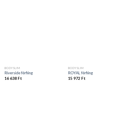
BODYSLIM
BODYSLIM
Riverside férfiing
ROYAL férfiing
16 638
Ft
15 972
Ft