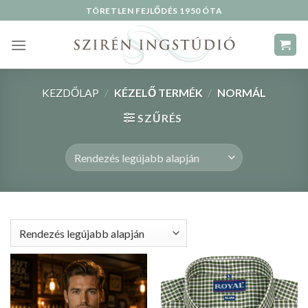
Skip
TÖRETLEN FEJLŐDÉS 1950 ÓTA
to
content
KEZDŐLAP
/
KÉZELŐ TERMÉK
/
NORMÁL
SZŰRÉS