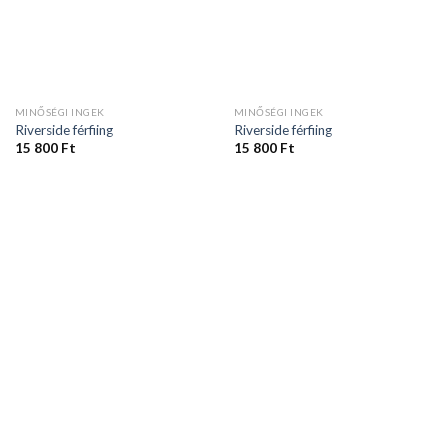
MINŐSÉGI INGEK
MINŐSÉGI INGEK
Riverside férfiing
Riverside férfiing
15 800
Ft
15 800
Ft