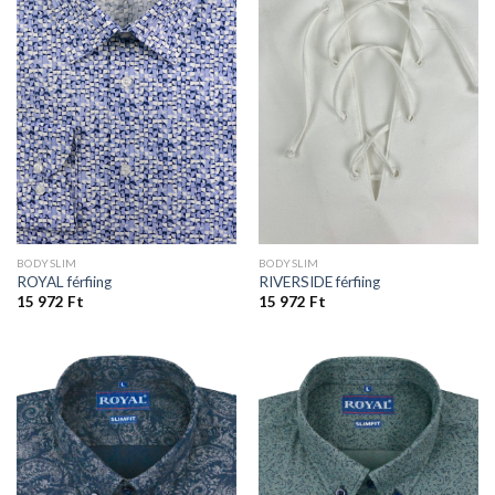
BODYSLIM
BODYSLIM
ROYAL férfiing
RIVERSIDE férfiing
15 972
Ft
15 972
Ft