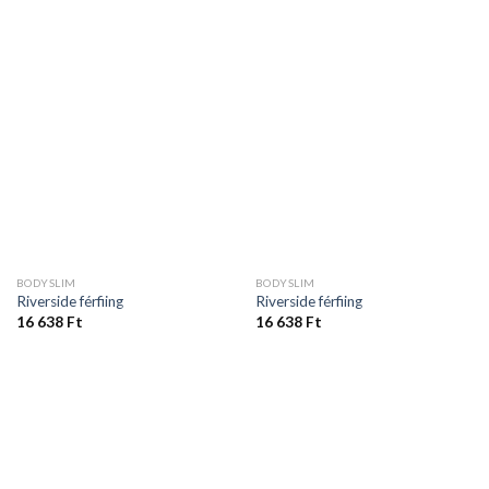
BODYSLIM
BODYSLIM
Riverside férfiing
Riverside férfiing
16 638
Ft
16 638
Ft