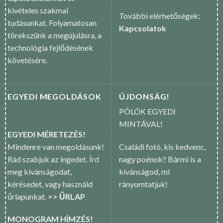
kivételes szakmai
További elérhetőségek:
tudásunkat. Folyamatosan
Kapcsolatok
törekszünk a megújulásra, a
technológia fejlődésének
követésére.
EGYEDI MEGOLDÁSOK
ÚJDONSÁG!
PÓLÓK EGYEDI
MINTÁVAL!
EGYEDI MÉRETEZÉS!
Mindenre van megoldásunk!
Családi fotó, kis kedvenc,
Rád szabjuk az ingedet. Írd
nagy poénok? Bármi is a
meg kívánságodat,
kívánságod, mi
kérésedet, vagy használd
rányomtatjuk!
űrlapunkat.
>> ŰRLAP
MONOGRAM HÍMZÉS!