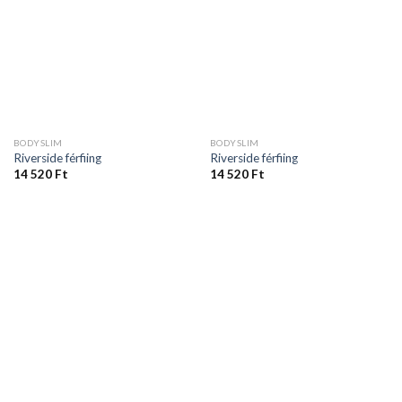
BODYSLIM
BODYSLIM
Riverside férfiing
Riverside férfiing
14 520
Ft
14 520
Ft