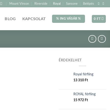
Mount Vinson
Riverside
Royal
Sansone
Belépés
BLOG
KAPCSOLAT
% ING VÁSÁR %
0
FT
ÉRDEKELHET
Royal férfiing
13 310
Ft
ROYAL férfiing
15 972
Ft