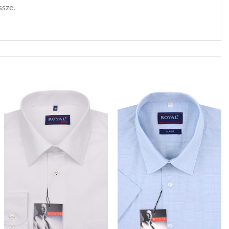
ssze.