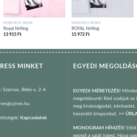
MINŐSÉGI INGEK
MINŐSÉGI INGEK
Royal férfiing
ROYAL férfiing
13 915
Ft
15 972
Ft
RESS MINKET
EGYEDI MEGOLDÁ
k: Szarvas, Béke u. 2-4.
EGYEDI MÉRETEZÉS!
Minden
megoldásunk! Rád szabjuk az i
ziren@sziren.hu
meg kívánságodat, kérésedet,
használd űrlapunkat.
>> ŰRL
etőségek:
Kapcsolatok
MONOGRAM HÍMZÉS!
Ettől
egyedi a saját inged. Hova sz