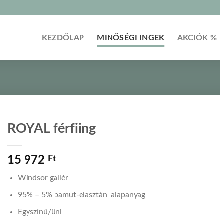
KEZDŐLAP
MINŐSÉGI INGEK
AKCIÓK %
ROYAL férfiing
15 972
Ft
Windsor gallér
95% – 5% pamut-elasztán alapanyag
Egyszínű/üni