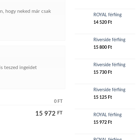
an, hogy neked már csak
ROYAL férfiing
14 520
Ft
Riverside férfiing
15 800
Ft
Riverside férfiing
s teszed ingeidet
15 730
Ft
Riverside férfiing
15 125
Ft
0 FT
15 972
FT
ROYAL férfiing
15 972
Ft
ROYAL férfiing