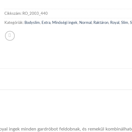
Cikkszám:
RO_2003_440
Kategóriák:
Bodyslim
,
Extra
,
Minőségi ingek
,
Normal
,
Raktáron
,
Royal
,
Slim
,
S
 Royal ingek minden gardróbot feldobnak, és remekül kombinálhat