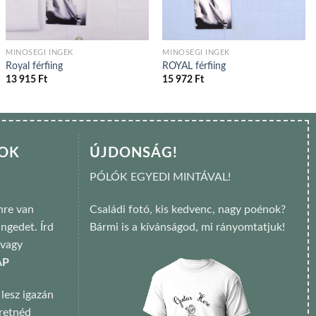
MINŐSÉGI INGEK
MINŐSÉGI INGEK
Royal férfiing
ROYAL férfiing
13 915
Ft
15 972
Ft
SOK
ÚJDONSÁG!
PÓLÓK EGYEDI MINTÁVAL!
re van
Családi fotó, kis kedvenc, nagy poénok?
ngedet. Írd
Bármi is a kívánságod, mi rányomtatjuk!
 vagy
AP
 lesz igazán
eretnéd