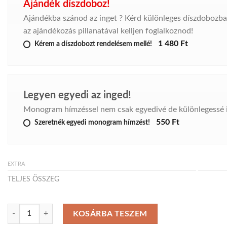
Ajándék díszdoboz!
Ajándékba szánod az inget ? Kérd különleges díszdobozb
az ajándékozás pillanatával kelljen foglalkoznod!
1 480 Ft
Kérem a díszdobozt rendelésem mellé!
Legyen egyedi az inged!
Monogram hímzéssel nem csak egyedivé de különlegessé i
550 Ft
Szeretnék egyedi monogram hímzést!
EXTRA
TELJES ÖSSZEG
ROYAL férfiing mennyiség
KOSÁRBA TESZEM