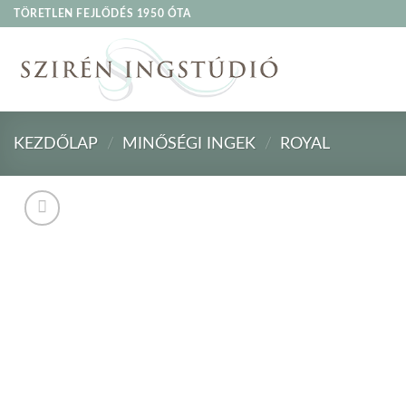
Skip
TÖRETLEN FEJLŐDÉS 1950 ÓTA
to
content
KEZDŐLAP
/
MINŐSÉGI INGEK
/
ROYAL