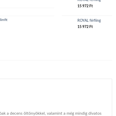
15 972
Ft
limfit
ROYAL férfiing
15 972
Ft
óak a decens öltönyökkel, valamint a még mindig divatos