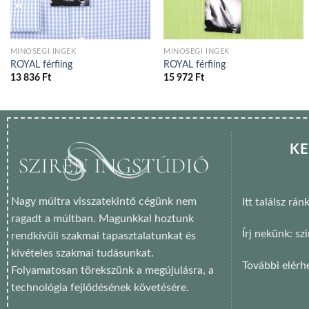
MINŐSÉGI INGEK
MINŐSÉGI INGEK
ROYAL férfiing
ROYAL férfiing
13 836
Ft
15 972
Ft
KE
Nagy múltra visszatekintő cégünk nem
Itt találsz rán
ragadt a múltban. Magunkkal hoztunk
Írj nekünk: s
rendkívüli szakmai tapasztalatunkat és
kivételes szakmai tudásunkat.
További elérh
Folyamatosan törekszünk a megújulásra, a
technológia fejlődésének követésére.