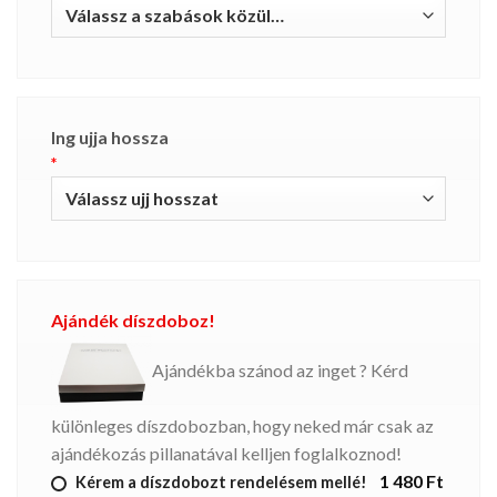
Ing ujja hossza
*
Ajándék díszdoboz!
Ajándékba szánod az inget ? Kérd
különleges díszdobozban, hogy neked már csak az
ajándékozás pillanatával kelljen foglalkoznod!
1 480 Ft
Kérem a díszdobozt rendelésem mellé!