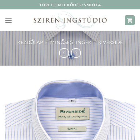
Skip
TÖRETLEN FEJLŐDÉS 1950 ÓTA
to
content
KEZDŐLAP
/
MINŐSÉGI INGEK
/
RIVERSIDE