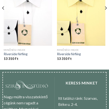
MINŐSÉGI INGEK
MINŐSÉGI INGEK
Riverside férfiing
Riverside férfiing
13 310
Ft
13 310
Ft
KERESS MINKET
Nagy múltra visszatekintő
Itt találsz ránk: Szarvas,
cégünk nem ragadt a
Béke u. 2-4.
múltban. Magunkkal