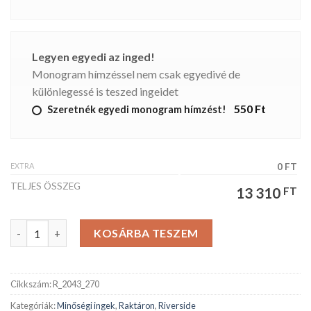
Legyen egyedi az inged!
Monogram hímzéssel nem csak egyedivé de
különlegessé is teszed ingeidet
550 Ft
Szeretnék egyedi monogram hímzést!
EXTRA
0 FT
TELJES ÖSSZEG
13 310
FT
Riverside férfiing mennyiség
KOSÁRBA TESZEM
Cikkszám:
R_2043_270
Kategóriák:
Minőségi ingek
,
Raktáron
,
Riverside