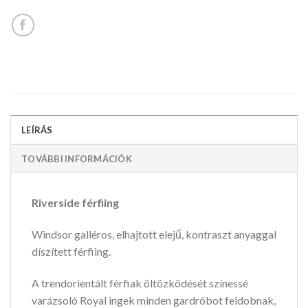
LEÍRÁS
TOVÁBBI INFORMÁCIÓK
Riverside férfiing
Windsor galléros, elhajtott elejű, kontraszt anyaggal
díszített férfiing.
A trendorientált férfiak öltözködését színessé
varázsoló Royal ingek minden gardróbot feldobnak,