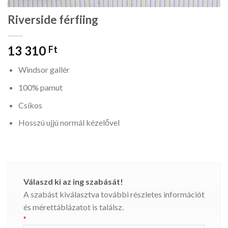
Riverside férfiing
13 310
Ft
Windsor gallér
100% pamut
Csíkos
Hosszú ujjú normál kézelővel
Válaszd ki az ing szabását!
A szabást kiválasztva további részletes információt
és mérettáblázatot is találsz.
*