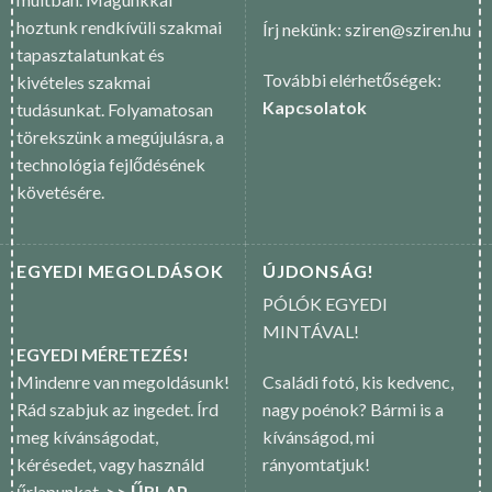
hoztunk rendkívüli szakmai
Írj nekünk: sziren@sziren.hu
tapasztalatunkat és
További elérhetőségek:
kivételes szakmai
Kapcsolatok
tudásunkat. Folyamatosan
törekszünk a megújulásra, a
technológia fejlődésének
követésére.
EGYEDI MEGOLDÁSOK
ÚJDONSÁG!
PÓLÓK EGYEDI
MINTÁVAL!
EGYEDI MÉRETEZÉS!
Mindenre van megoldásunk!
Családi fotó, kis kedvenc,
Rád szabjuk az ingedet. Írd
nagy poénok? Bármi is a
meg kívánságodat,
kívánságod, mi
kérésedet, vagy használd
rányomtatjuk!
űrlapunkat.
>> ŰRLAP