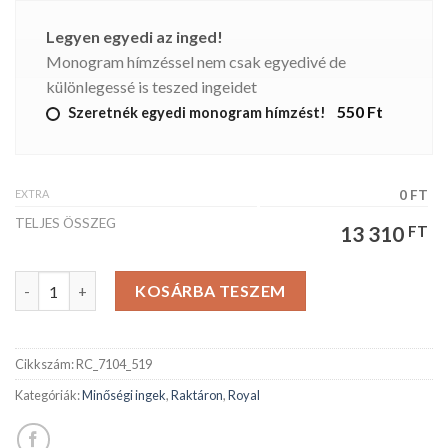
Legyen egyedi az inged!
Monogram hímzéssel nem csak egyedivé de
különlegessé is teszed ingeidet
550 Ft
Szeretnék egyedi monogram hímzést!
EXTRA
0 FT
TELJES ÖSSZEG
13 310
FT
Royal férfiing mennyiség
KOSÁRBA TESZEM
Cikkszám:
RC_7104_519
Kategóriák:
Minőségi ingek
,
Raktáron
,
Royal