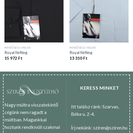
MINŐSÉGI INGEK
MINŐSÉGI INGEK
Royal férfiing
Royal férfiing
15 972
Ft
13 310
Ft
KERESS MINKET
Nagy múltra visszatekintő
Itt találsz ránk: Szarvas,
cégünk nem ragadt a
Béke u. 2-4.
múltban. Magunkkal
hoztunk rendkívüli szakmai
Írj nekünk: sziren@sziren.hu