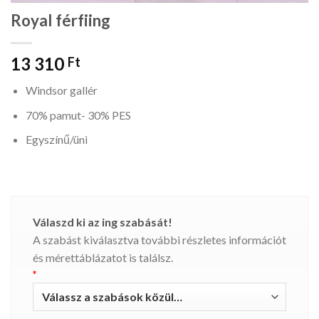
Royal férfiing
13 310
Ft
Windsor gallér
70% pamut- 30% PES
Egyszínű/üni
Válaszd ki az ing szabását!
A szabást kiválasztva további részletes információt
és mérettáblázatot is találsz.
*