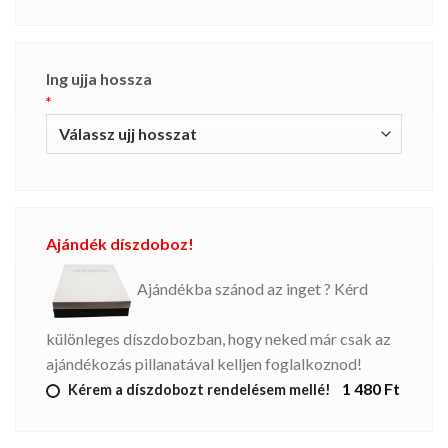
Ing ujja hossza
*
Ajándék díszdoboz!
Ajándékba szánod az inget ? Kérd
különleges díszdobozban, hogy neked már csak az
ajándékozás pillanatával kelljen foglalkoznod!
1 480 Ft
Kérem a díszdobozt rendelésem mellé!