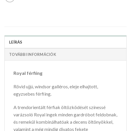
LEÍRÁS
TOVÁBBI INFORMÁCIÓK
Royal férfiing
Rövid ujjú, windsor galléros, eleje elhajtott,
egyzsebes férfiing.
A trendorientált férfiak öltözködését színessé
varázsoló Royal ingek minden gardróbot feldobnak,
és remekül kombinálhatóak a decens öltönyökkel,
valamint a még mindig divatos fekete