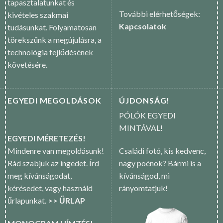
tapasztalatunkat és
További elérhetőségek:
kivételes szakmai
Kapcsolatok
tudásunkat. Folyamatosan
törekszünk a megújulásra, a
technológia fejlődésének
követésére.
EGYEDI MEGOLDÁSOK
ÚJDONSÁG!
PÓLÓK EGYEDI
MINTÁVAL!
EGYEDI MÉRETEZÉS!
Mindenre van megoldásunk!
Családi fotó, kis kedvenc,
Rád szabjuk az ingedet. Írd
nagy poénok? Bármi is a
meg kívánságodat,
kívánságod, mi
kérésedet, vagy használd
rányomtatjuk!
űrlapunkat.
>> ŰRLAP