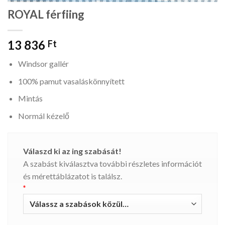
ROYAL férfiing
13 836
Ft
Windsor gallér
100% pamut vasaláskönnyített
Mintás
Normál kézelő
Válaszd ki az ing szabását!
A szabást kiválasztva további részletes információt
és mérettáblázatot is találsz.
*