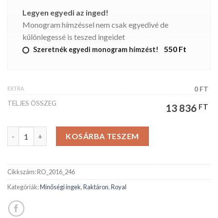
Legyen egyedi az inged!
Monogram hímzéssel nem csak egyedivé de
különlegessé is teszed ingeidet
550 Ft
Szeretnék egyedi monogram hímzést!
EXTRA
0 FT
TELJES ÖSSZEG
13 836
FT
ROYAL férfiing mennyiség
KOSÁRBA TESZEM
Cikkszám:
RO_2016_246
Kategóriák:
Minőségi ingek
,
Raktáron
,
Royal