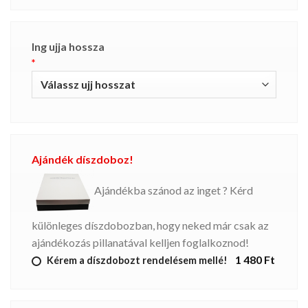
Ing ujja hossza
*
Ajándék díszdoboz!
Ajándékba szánod az inget ? Kérd
különleges díszdobozban, hogy neked már csak az
ajándékozás pillanatával kelljen foglalkoznod!
1 480 Ft
Kérem a díszdobozt rendelésem mellé!