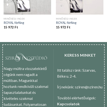
MINŐSÉGI INGEK
MINŐSÉGI INGEK
ROYAL férfiing
ROYAL férfiing
15 972
Ft
15 972
Ft
KERESS MINKET
Nagy múltra visszatekintő
Itt találsz ránk: Szarvas,
cégünk nem ragadt a
Béke u. 2-4.
múltban. Magunkkal
hoztunk rendkívüli szakmai
Írj nekünk: sziren@sziren.hu
tapasztalatunkat és
További elérhetőségek:
kivételes szakmai
Kapcsolatok
tudásunkat. Folyamatosan