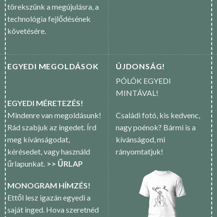
törekszünk a megújulásra, a
technológia fejlődésének
követésére.
EGYEDI MEGOLDÁSOK
ÚJDONSÁG!
PÓLÓK EGYEDI
MINTÁVAL!
EGYEDI MÉRETEZÉS!
Mindenre van megoldásunk!
Családi fotó, kis kedvenc,
Rád szabjuk az ingedet. Írd
nagy poénok? Bármi is a
meg kívánságodat,
kívánságod, mi
kérésedet, vagy használd
rányomtatjuk!
űrlapunkat.
>> ŰRLAP
MONOGRAM HÍMZÉS!
Ettől lesz igazán egyedi a
saját inged. Hova szeretnéd