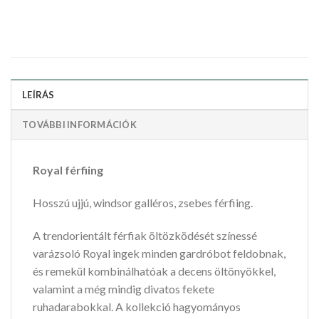
LEÍRÁS
TOVÁBBI INFORMÁCIÓK
Royal férfiing
Hosszú ujjú, windsor galléros, zsebes férfiing.
A trendorientált férfiak öltözködését színessé
varázsoló Royal ingek minden gardróbot feldobnak,
és remekül kombinálhatóak a decens öltönyökkel,
valamint a még mindig divatos fekete
ruhadarabokkal. A kollekció hagyományos