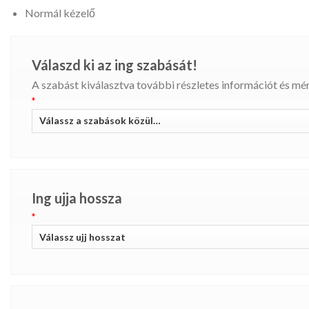
Normál kézelő
Válaszd ki az ing szabását!
A szabást kiválasztva további részletes információt és mére
*
Ing ujja hossza
*