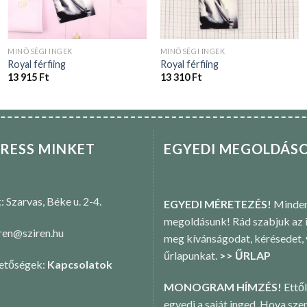
MINŐSÉGI INGEK
MINŐSÉGI INGEK
Royal férfiing
Royal férfiing
13 915
Ft
13 310
Ft
RESS MINKET
EGYEDI MEGOLDÁS
k: Szarvas, Béke u. 2-4.
EGYEDI MÉRETEZÉS!
Minden
megoldásunk! Rád szabjuk az i
iren@sziren.hu
meg kívánságodat, kérésedet,
űrlapunkat.
>> ŰRLAP
hetőségek:
Kapcsolatok
MONOGRAM HÍMZÉS!
Ettől
egyedi a saját inged. Hova sze