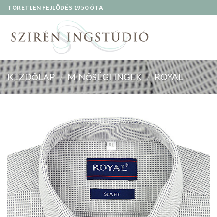
Skip
TÖRETLEN FEJLŐDÉS 1950 ÓTA
to
content
KEZDŐLAP
/
MINŐSÉGI INGEK
/
ROYAL