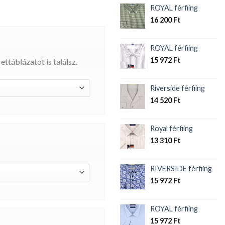
ROYAL férfiing
16 200
Ft
ROYAL férfiing
15 972
Ft
ttáblázatot is találsz.
Riverside férfiing
14 520
Ft
Royal férfiing
13 310
Ft
RIVERSIDE férfiing
15 972
Ft
ROYAL férfiing
15 972
Ft