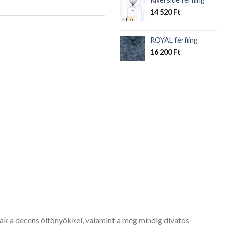
14 520
Ft
ROYAL férfiing
16 200
Ft
ak a decens öltönyökkel, valamint a még mindig divatos