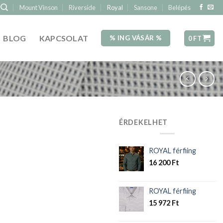
Mount Vinson
Riverside
Royal
Sansone
Belépés
BLOG
KAPCSOLAT
% ING VÁSÁR %
0
FT
ÉRDEKELHET
ROYAL férfiing
16 200
Ft
ROYAL férfiing
15 972
Ft