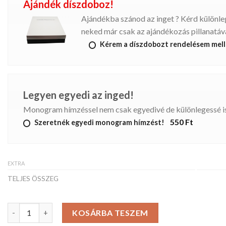
Ajándék díszdoboz!
Ajándékba szánod az inget ? Kérd különl
neked már csak az ajándékozás pillanatáva
Kérem a díszdobozt rendelésem mell
Legyen egyedi az inged!
Monogram hímzéssel nem csak egyedivé de különlegessé is
550 Ft
Szeretnék egyedi monogram hímzést!
EXTRA
TELJES ÖSSZEG
ROYAL férfiing mennyiség
KOSÁRBA TESZEM