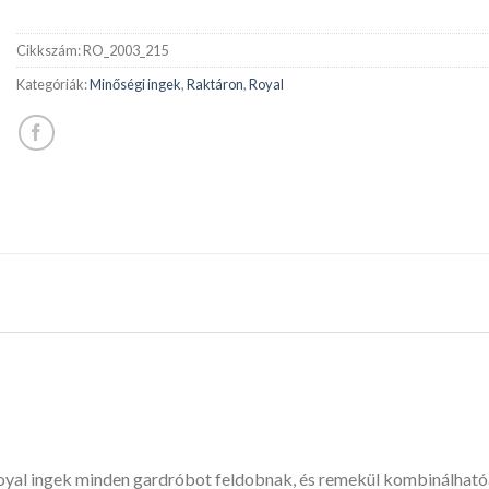
Cikkszám:
RO_2003_215
Kategóriák:
Minőségi ingek
,
Raktáron
,
Royal
Royal ingek minden gardróbot feldobnak, és remekül kombinálható