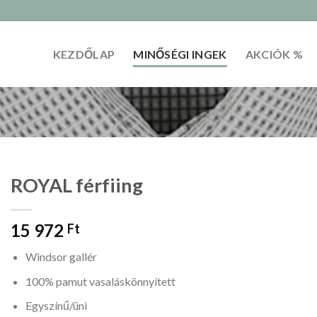
KEZDŐLAP
MINŐSÉGI INGEK
AKCIÓK %
ROYAL férfiing
15 972
Ft
Windsor gallér
100% pamut vasaláskönnyített
Egyszínű/üni