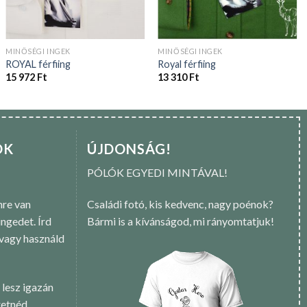
MINŐSÉGI INGEK
MINŐSÉGI INGEK
ROYAL férfiing
Royal férfiing
15 972
Ft
13 310
Ft
OK
ÚJDONSÁG!
PÓLÓK EGYEDI MINTÁVAL!
re van
Családi fotó, kis kedvenc, nagy poénok?
ngedet. Írd
Bármi is a kívánságod, mi rányomtatjuk!
 vagy használd
 lesz igazán
retnéd