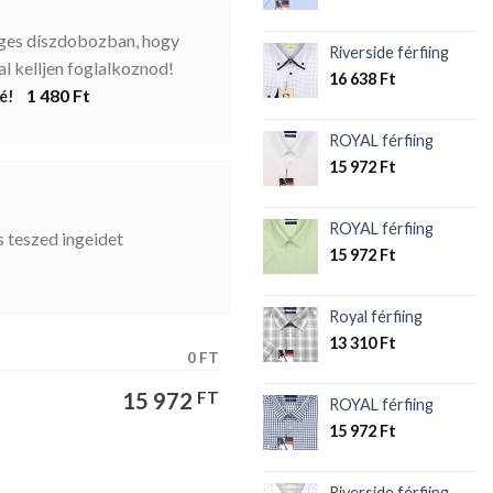
eges díszdobozban, hogy
Riverside férfiing
l kelljen foglalkoznod!
16 638
Ft
1 480 Ft
é!
ROYAL férfiing
15 972
Ft
ROYAL férfiing
 teszed ingeidet
15 972
Ft
Royal férfiing
13 310
Ft
0 FT
15 972
FT
ROYAL férfiing
15 972
Ft
Riverside férfiing