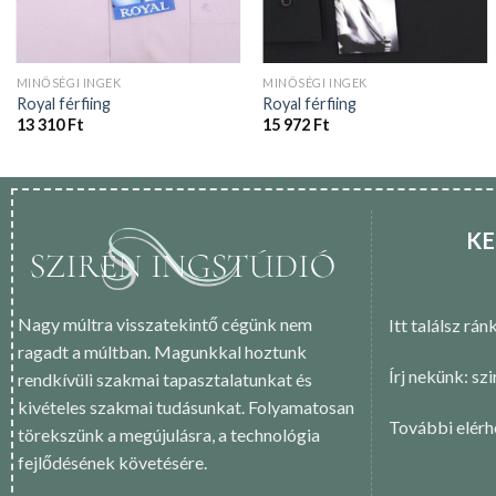
MINŐSÉGI INGEK
MINŐSÉGI INGEK
Royal férfiing
Royal férfiing
13 310
Ft
15 972
Ft
KE
Nagy múltra visszatekintő cégünk nem
Itt találsz rán
ragadt a múltban. Magunkkal hoztunk
Írj nekünk: sz
rendkívüli szakmai tapasztalatunkat és
kivételes szakmai tudásunkat. Folyamatosan
További elér
törekszünk a megújulásra, a technológia
fejlődésének követésére.