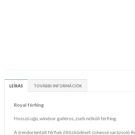
LEÍRÁS
TOVÁBBI INFORMÁCIÓK
Royal férfiing
Hosszú ujjú, windsor galléros, zseb nélküli férfiing.
A trendorientált férfiak öltözködését színessé varázsoló 