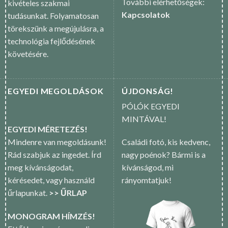
További elérhetőségek:
kivételes szakmai
Kapcsolatok
tudásunkat. Folyamatosan
törekszünk a megújulásra, a
technológia fejlődésének
követésére.
EGYEDI MEGOLDÁSOK
ÚJDONSÁG!
PÓLÓK EGYEDI
MINTÁVAL!
EGYEDI MÉRETEZÉS!
Mindenre van megoldásunk!
Családi fotó, kis kedvenc,
Rád szabjuk az ingedet. Írd
nagy poénok? Bármi is a
meg kívánságodat,
kívánságod, mi
kérésedet, vagy használd
rányomtatjuk!
űrlapunkat.
>> ŰRLAP
MONOGRAM HÍMZÉS!