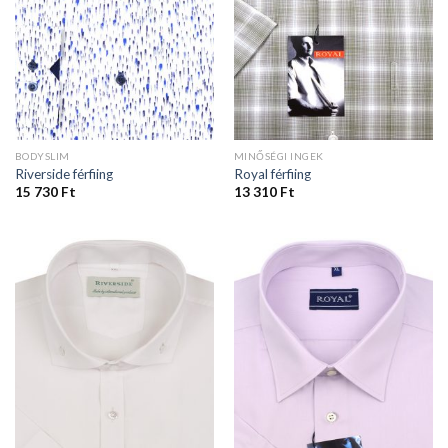
BODYSLIM
MINŐSÉGI INGEK
Riverside férfiing
Royal férfiing
15 730
Ft
13 310
Ft