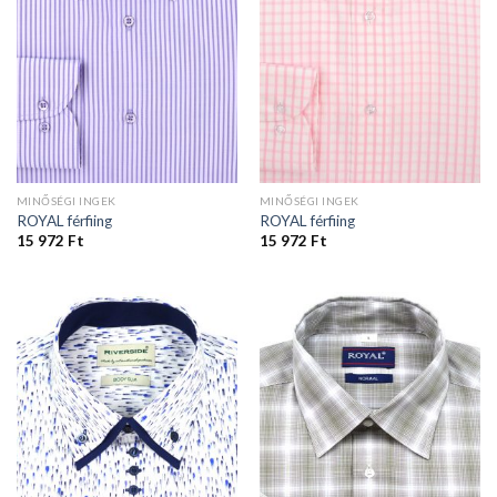
MINŐSÉGI INGEK
MINŐSÉGI INGEK
ROYAL férfiing
ROYAL férfiing
15 972
Ft
15 972
Ft