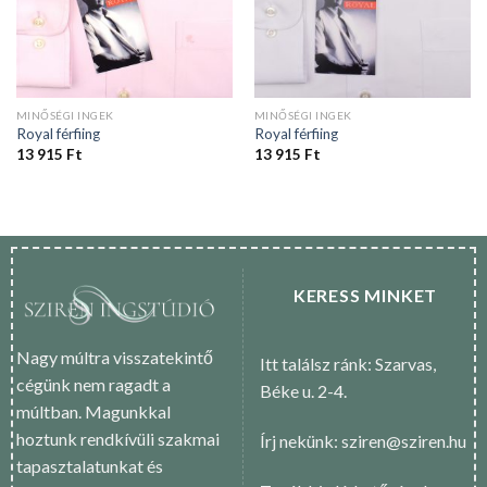
MINŐSÉGI INGEK
MINŐSÉGI INGEK
Royal férfiing
Royal férfiing
13 915
Ft
13 915
Ft
KERESS MINKET
Nagy múltra visszatekintő
Itt találsz ránk: Szarvas,
cégünk nem ragadt a
Béke u. 2-4.
múltban. Magunkkal
hoztunk rendkívüli szakmai
Írj nekünk: sziren@sziren.hu
tapasztalatunkat és