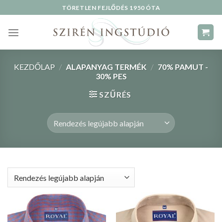
Skip
TÖRETLEN FEJLŐDÉS 1950 ÓTA
to
content
KEZDŐLAP
/
ALAPANYAG TERMÉK
/
70% PAMUT -
30% PES
SZŰRÉS