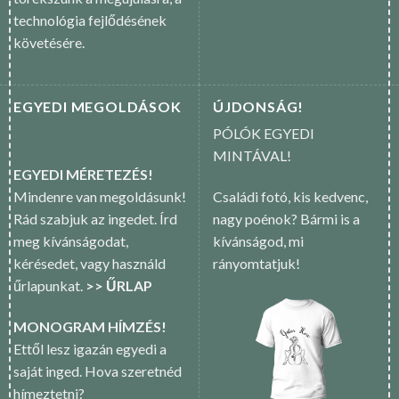
technológia fejlődésének
követésére.
EGYEDI MEGOLDÁSOK
ÚJDONSÁG!
PÓLÓK EGYEDI
MINTÁVAL!
EGYEDI MÉRETEZÉS!
Mindenre van megoldásunk!
Családi fotó, kis kedvenc,
Rád szabjuk az ingedet. Írd
nagy poénok? Bármi is a
meg kívánságodat,
kívánságod, mi
kérésedet, vagy használd
rányomtatjuk!
űrlapunkat.
>> ŰRLAP
MONOGRAM HÍMZÉS!
Ettől lesz igazán egyedi a
saját inged. Hova szeretnéd
hímeztetni?