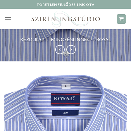
Skip
TÖRETLEN FEJLŐDÉS 1950 ÓTA
to
content
KEZDŐLAP
/
MINŐSÉGI INGEK
/
ROYAL