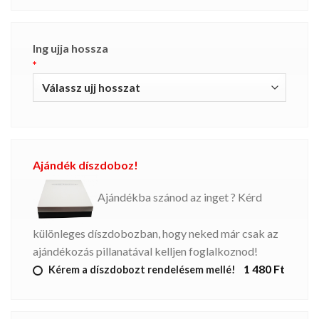
Ing ujja hossza
*
Ajándék díszdoboz!
Ajándékba szánod az inget ? Kérd
különleges díszdobozban, hogy neked már csak az
ajándékozás pillanatával kelljen foglalkoznod!
1 480 Ft
Kérem a díszdobozt rendelésem mellé!