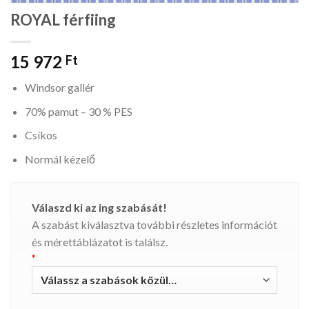
ROYAL férfiing
15 972
Ft
Windsor gallér
70% pamut – 30 % PES
Csíkos
Normál kézelő
Válaszd ki az ing szabását!
A szabást kiválasztva további részletes információt
és mérettáblázatot is találsz.
*