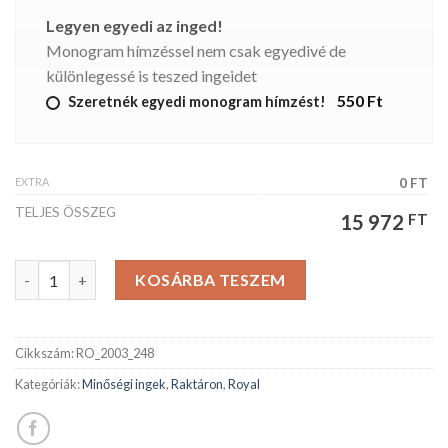
Legyen egyedi az inged!
Monogram hímzéssel nem csak egyedivé de
különlegessé is teszed ingeidet
550 Ft
Szeretnék egyedi monogram hímzést!
EXTRA
0 FT
TELJES ÖSSZEG
15 972
FT
ROYAL férfiing mennyiség
KOSÁRBA TESZEM
Cikkszám:
RO_2003_248
Kategóriák:
Minőségi ingek
,
Raktáron
,
Royal