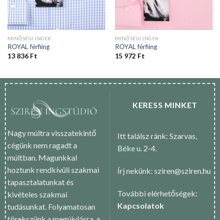
MINŐSÉGI INGEK
MINŐSÉGI INGEK
ROYAL férfiing
ROYAL férfiing
13 836
Ft
15 972
Ft
KERESS MINKET
Nagy múltra visszatekintő
Itt találsz ránk: Szarvas,
cégünk nem ragadt a
Béke u. 2-4.
múltban. Magunkkal
hoztunk rendkívüli szakmai
Írj nekünk: sziren@sziren.hu
tapasztalatunkat és
További elérhetőségek:
kivételes szakmai
Kapcsolatok
tudásunkat. Folyamatosan
törekszünk a megújulásra, a