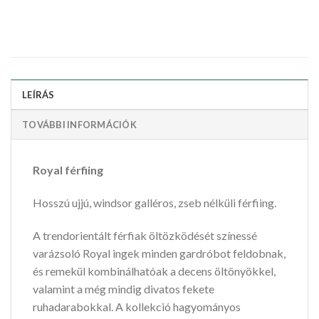
LEÍRÁS
TOVÁBBI INFORMÁCIÓK
Royal férfiing
Hosszú ujjú, windsor galléros, zseb nélküli férfiing.
A trendorientált férfiak öltözködését színessé
varázsoló Royal ingek minden gardróbot feldobnak,
és remekül kombinálhatóak a decens öltönyökkel,
valamint a még mindig divatos fekete
ruhadarabokkal. A kollekció hagyományos