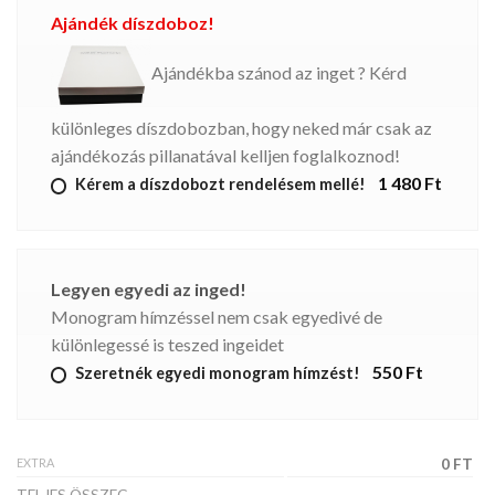
Ajándék díszdoboz!
Ajándékba szánod az inget ? Kérd
különleges díszdobozban, hogy neked már csak az
ajándékozás pillanatával kelljen foglalkoznod!
1 480 Ft
Kérem a díszdobozt rendelésem mellé!
Legyen egyedi az inged!
Monogram hímzéssel nem csak egyedivé de
különlegessé is teszed ingeidet
550 Ft
Szeretnék egyedi monogram hímzést!
EXTRA
0 FT