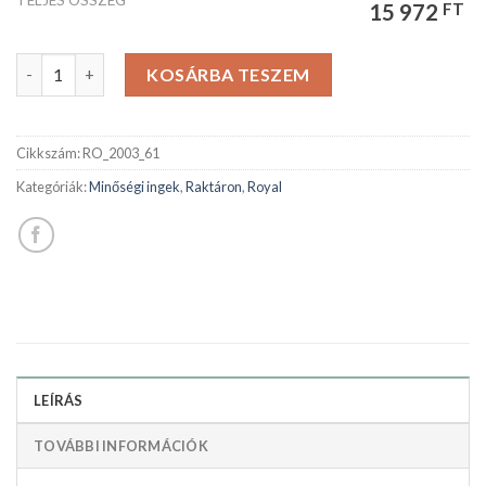
TELJES ÖSSZEG
15 972
FT
ROYAL férfiing mennyiség
KOSÁRBA TESZEM
Cikkszám:
RO_2003_61
Kategóriák:
Minőségi ingek
,
Raktáron
,
Royal
LEÍRÁS
TOVÁBBI INFORMÁCIÓK