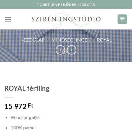
Skip
TÖRETLEN FEJLŐDÉS 1950 ÓTA
to
content
KEZDŐLAP
/
MINŐSÉGI INGEK
/
ROYAL
ROYAL férfiing
15 972
Ft
Windsor gallér
100% pamut