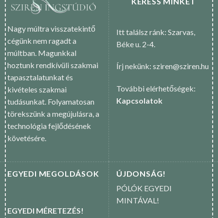
KERESS MINKET
Nagy múltra visszatekintő
Itt találsz ránk: Szarvas,
cégünk nem ragadt a
Béke u. 2-4.
múltban. Magunkkal
hoztunk rendkívüli szakmai
Írj nekünk: sziren@sziren.hu
tapasztalatunkat és
További elérhetőségek:
kivételes szakmai
Kapcsolatok
tudásunkat. Folyamatosan
törekszünk a megújulásra, a
technológia fejlődésének
követésére.
EGYEDI MEGOLDÁSOK
ÚJDONSÁG!
PÓLÓK EGYEDI
MINTÁVAL!
EGYEDI MÉRETEZÉS!