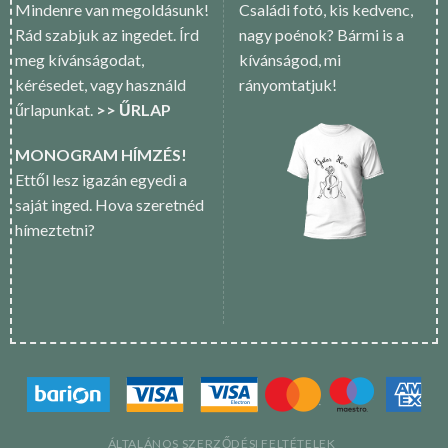
Mindenre van megoldásunk!
Családi fotó, kis kedvenc,
Rád szabjuk az ingedet. Írd
nagy poénok? Bármi is a
meg kívánságodat,
kívánságod, mi
kérésedet, vagy használd
rányomtatjuk!
űrlapunkat.
>> ŰRLAP
MONOGRAM HÍMZÉS!
Ettől lesz igazán egyedi a
saját inged. Hova szeretnéd
hímeztetni?
ÁLTALÁNOS SZERZŐDÉSI FELTÉTELEK