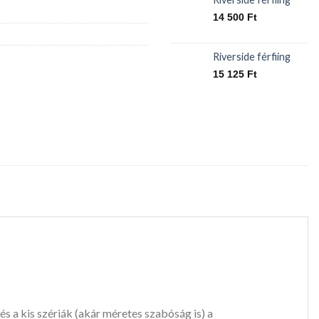
14 500
Ft
Riverside férfiing
15 125
Ft
s a kis szériák (akár méretes szabóság is) a