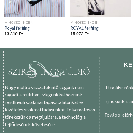
MINŐSÉGI INGEK
MINŐSÉGI INGEK
Royal férfiing
ROYAL férfiing
13 310
Ft
15 972
Ft
KE
Nagy múltra visszatekintő cégünk nem
Itt találsz rán
ragadt a múltban. Magunkkal hoztunk
Írj nekünk: sz
rendkívüli szakmai tapasztalatunkat és
kivételes szakmai tudásunkat. Folyamatosan
További elér
törekszünk a megújulásra, a technológia
fejlődésének követésére.