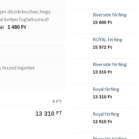
eges díszdobozban, hogy
Riverside férfiing
l kelljen foglalkoznod!
15 800
Ft
1 480 Ft
é!
ROYAL férfiing
15 972
Ft
Riverside férfiing
 teszed ingeidet
13 310
Ft
Royal férfiing
13 310
Ft
0 FT
13 310
FT
Royal férfiing
13 915
Ft
Riverside férfiing