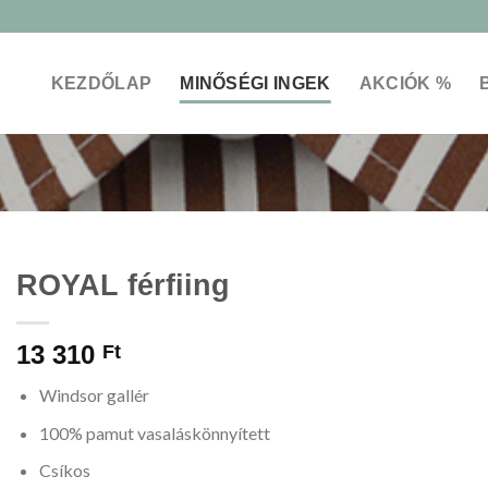
KEZDŐLAP
MINŐSÉGI INGEK
AKCIÓK %
ROYAL férfiing
13 310
Ft
Windsor gallér
100% pamut vasaláskönnyített
Csíkos