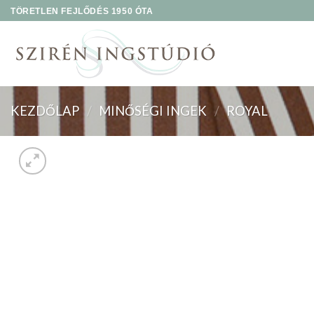
Skip
TÖRETLEN FEJLŐDÉS 1950 ÓTA
to
content
KEZDŐLAP
/
MINŐSÉGI INGEK
/
ROYAL