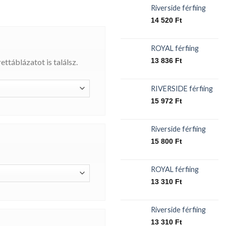
Riverside férfiing
14 520
Ft
ROYAL férfiing
13 836
Ft
ttáblázatot is találsz.
RIVERSIDE férfiing
15 972
Ft
Riverside férfiing
15 800
Ft
ROYAL férfiing
13 310
Ft
Riverside férfiing
13 310
Ft