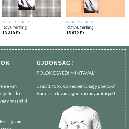
MINŐSÉGI INGEK
MINŐSÉGI INGEK
Royal férfiing
ROYAL férfiing
13 310
Ft
15 972
Ft
SOK
ÚJDONSÁG!
PÓLÓK EGYEDI MINTÁVAL!
enre van
Családi fotó, kis kedvenc, nagy poénok?
Bármi is a kívánságod, mi rányomtatjuk!
ngedet. Írd
 vagy használd
lesz igazán
retnéd