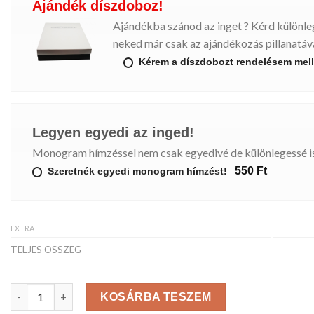
Ajándék díszdoboz!
Ajándékba szánod az inget ? Kérd különl
neked már csak az ajándékozás pillanatáva
Kérem a díszdobozt rendelésem mell
Legyen egyedi az inged!
Monogram hímzéssel nem csak egyedivé de különlegessé is
550 Ft
Szeretnék egyedi monogram hímzést!
EXTRA
TELJES ÖSSZEG
ROYAL férfiing mennyiség
KOSÁRBA TESZEM