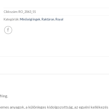
Cikkszám:
RO_2063_55
Kategóriák:
Minőségi ingek
,
Raktáron
,
Royal
fiing.
nemes anyagok, a különleges kidolgozottság, az egyéni kellékezés é