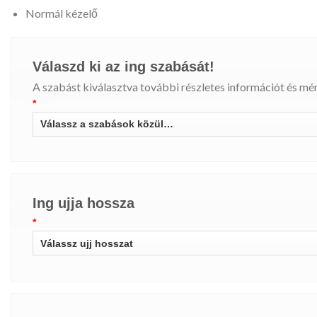
Normál kézelő
Válaszd ki az ing szabását!
A szabást kiválasztva további részletes információt és mére
*
Ing ujja hossza
*