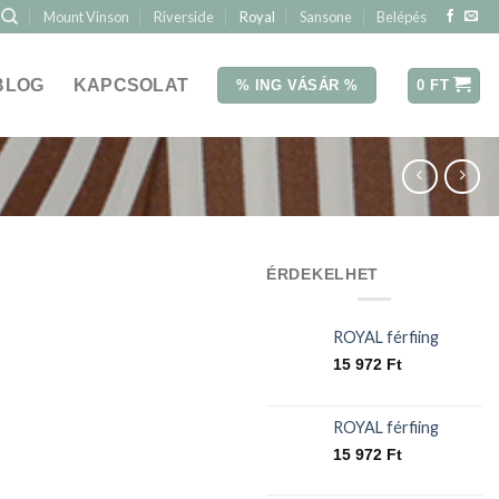
Mount Vinson
Riverside
Royal
Sansone
Belépés
BLOG
KAPCSOLAT
0
FT
% ING VÁSÁR %
ÉRDEKELHET
ROYAL férfiing
15 972
Ft
ROYAL férfiing
15 972
Ft