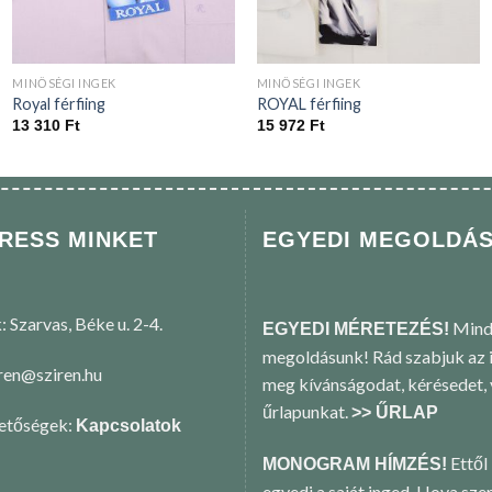
MINŐSÉGI INGEK
MINŐSÉGI INGEK
Royal férfiing
ROYAL férfiing
13 310
Ft
15 972
Ft
RESS MINKET
EGYEDI MEGOLDÁ
k: Szarvas, Béke u. 2-4.
Mind
EGYEDI MÉRETEZÉS!
megoldásunk! Rád szabjuk az i
iren@sziren.hu
meg kívánságodat, kérésedet,
űrlapunkat.
>> ŰRLAP
hetőségek:
Kapcsolatok
Ettől 
MONOGRAM HÍMZÉS!
egyedi a saját inged. Hova sze