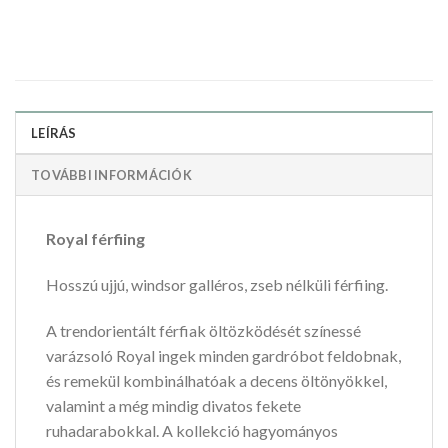
LEÍRÁS
TOVÁBBI INFORMÁCIÓK
Royal férfiing
Hosszú ujjú, windsor galléros, zseb nélküli férfiing.
A trendorientált férfiak öltözködését színessé
varázsoló Royal ingek minden gardróbot feldobnak,
és remekül kombinálhatóak a decens öltönyökkel,
valamint a még mindig divatos fekete
ruhadarabokkal. A kollekció hagyományos