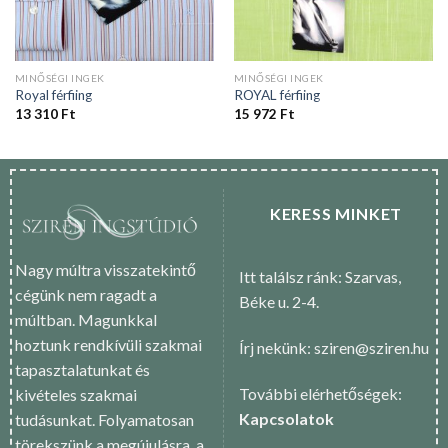
MINŐSÉGI INGEK
MINŐSÉGI INGEK
Royal férfiing
ROYAL férfiing
13 310
Ft
15 972
Ft
KERESS MINKET
Nagy múltra visszatekintő
Itt találsz ránk: Szarvas,
cégünk nem ragadt a
Béke u. 2-4.
múltban. Magunkkal
hoztunk rendkívüli szakmai
Írj nekünk: sziren@sziren.hu
tapasztalatunkat és
További elérhetőségek:
kivételes szakmai
Kapcsolatok
tudásunkat. Folyamatosan
törekszünk a megújulásra, a