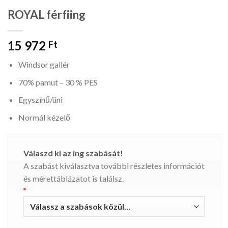
ROYAL férfiing
15 972
Ft
Windsor gallér
70% pamut – 30 % PES
Egyszínű/üni
Normál kézelő
Válaszd ki az ing szabását!
A szabást kiválasztva további részletes információt
és mérettáblázatot is találsz.
*