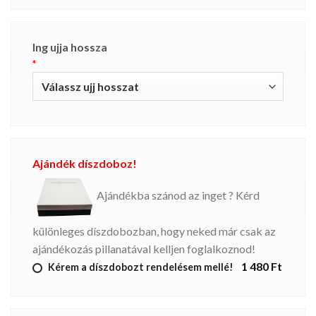
Ing ujja hossza
*
Ajándék díszdoboz!
Ajándékba szánod az inget ? Kérd
különleges díszdobozban, hogy neked már csak az
ajándékozás pillanatával kelljen foglalkoznod!
1 480 Ft
Kérem a díszdobozt rendelésem mellé!