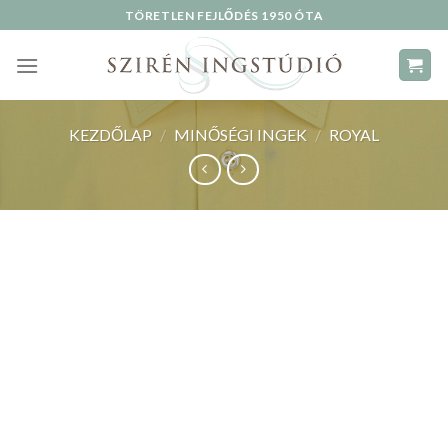
Skip
TÖRETLEN FEJLŐDÉS 1950 ÓTA
to
content
KEZDŐLAP
/
MINŐSÉGI INGEK
/
ROYAL