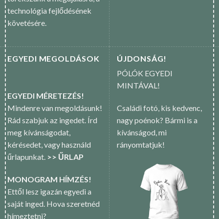
technológia fejlődésének
követésére.
EGYEDI MEGOLDÁSOK
ÚJDONSÁG!
PÓLÓK EGYEDI
MINTÁVAL!
EGYEDI MÉRETEZÉS!
Mindenre van megoldásunk!
Családi fotó, kis kedvenc,
Rád szabjuk az ingedet. Írd
nagy poénok? Bármi is a
meg kívánságodat,
kívánságod, mi
kérésedet, vagy használd
rányomtatjuk!
űrlapunkat.
>> ŰRLAP
MONOGRAM HÍMZÉS!
Ettől lesz igazán egyedi a
saját inged. Hova szeretnéd
hímeztetni?