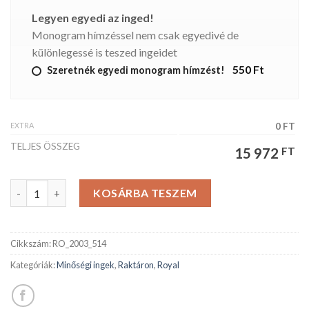
Legyen egyedi az inged!
Monogram hímzéssel nem csak egyedivé de
különlegessé is teszed ingeidet
550 Ft
Szeretnék egyedi monogram hímzést!
EXTRA
0 FT
TELJES ÖSSZEG
15 972
FT
ROYAL férfiing mennyiség
KOSÁRBA TESZEM
Cikkszám:
RO_2003_514
Kategóriák:
Minőségi ingek
,
Raktáron
,
Royal