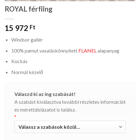
ROYAL férfiing
15 972
Ft
Windsor gallér
100% pamut vasaláskönnyített
FLANEL
alapanyag
Kockás
Normál kézelő
Válaszd ki az ing szabását!
A szabást kiválasztva további részletes információt
és mérettáblázatot is találsz.
*