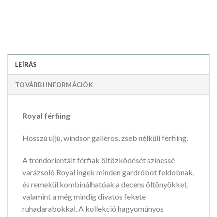
LEÍRÁS
TOVÁBBI INFORMÁCIÓK
Royal férfiing
Hosszú ujjú, windsor galléros, zseb nélküli férfiing.
A trendorientált férfiak öltözködését színessé
varázsoló Royal ingek minden gardróbot feldobnak,
és remekül kombinálhatóak a decens öltönyökkel,
valamint a még mindig divatos fekete
ruhadarabokkal. A kollekció hagyományos