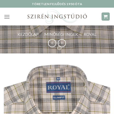
Skip
TÖRETLEN FEJLŐDÉS 1950 ÓTA
to
content
KEZDŐLAP
/
MINŐSÉGI INGEK
/
ROYAL