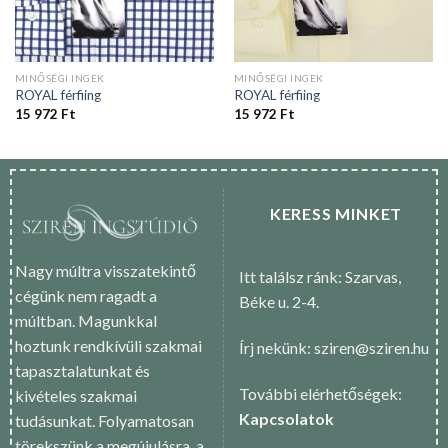
MINŐSÉGI INGEK
MINŐSÉGI INGEK
ROYAL férfiing
ROYAL férfiing
15 972
Ft
15 972
Ft
KERESS MINKET
Nagy múltra visszatekintő
Itt találsz ránk: Szarvas,
cégünk nem ragadt a
Béke u. 2-4.
múltban. Magunkkal
hoztunk rendkívüli szakmai
Írj nekünk: sziren@sziren.hu
tapasztalatunkat és
További elérhetőségek:
kivételes szakmai
Kapcsolatok
tudásunkat. Folyamatosan
törekszünk a megújulásra, a