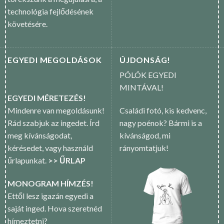
technológia fejlődésének
követésére.
EGYEDI MEGOLDÁSOK
ÚJDONSÁG!
PÓLÓK EGYEDI
MINTÁVAL!
EGYEDI MÉRETEZÉS!
Mindenre van megoldásunk!
Családi fotó, kis kedvenc,
Rád szabjuk az ingedet. Írd
nagy poénok? Bármi is a
meg kívánságodat,
kívánságod, mi
kérésedet, vagy használd
rányomtatjuk!
űrlapunkat.
>> ŰRLAP
MONOGRAM HÍMZÉS!
Ettől lesz igazán egyedi a
saját inged. Hova szeretnéd
hímeztetni?