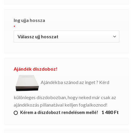
Ing ujja hossza
*
Ajándék díszdoboz!
Ajándékba szánod az inget ? Kérd
különleges díszdobozban, hogy neked már csak az
ajándékozás pillanatával kelljen foglalkoznod!
1 480 Ft
Kérem a díszdobozt rendelésem mellé!