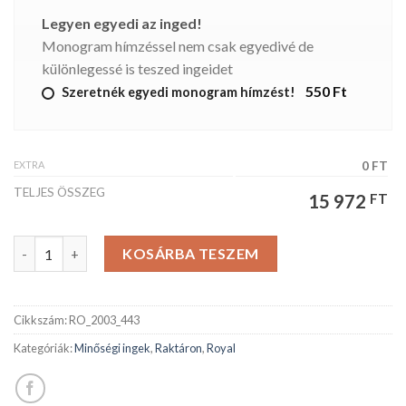
Legyen egyedi az inged!
Monogram hímzéssel nem csak egyedivé de
különlegessé is teszed ingeidet
550 Ft
Szeretnék egyedi monogram hímzést!
EXTRA
0 FT
TELJES ÖSSZEG
15 972
FT
ROYAL férfiing mennyiség
KOSÁRBA TESZEM
Cikkszám:
RO_2003_443
Kategóriák:
Minőségi ingek
,
Raktáron
,
Royal