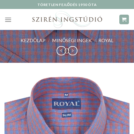
Skip
TÖRETLEN FEJLŐDÉS 1950 ÓTA
to
content
KEZDŐLAP
/
MINŐSÉGI INGEK
/
ROYAL