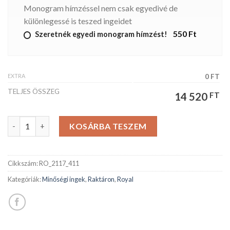
Monogram hímzéssel nem csak egyedivé de
különlegessé is teszed ingeidet
550 Ft
Szeretnék egyedi monogram hímzést!
EXTRA
0 FT
TELJES ÖSSZEG
14 520
FT
ROYAL férfiing mennyiség
KOSÁRBA TESZEM
Cikkszám:
RO_2117_411
Kategóriák:
Minőségi ingek
,
Raktáron
,
Royal