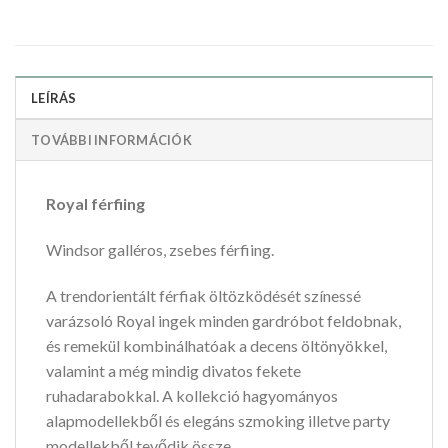
LEÍRÁS
TOVÁBBI INFORMÁCIÓK
Royal férfiing
Windsor galléros, zsebes férfiing.
A trendorientált férfiak öltözködését színessé
varázsoló Royal ingek minden gardróbot feldobnak,
és remekül kombinálhatóak a decens öltönyökkel,
valamint a még mindig divatos fekete
ruhadarabokkal. A kollekció hagyományos
alapmodellekből és elegáns szmoking illetve party
modellekből tevődik össze.