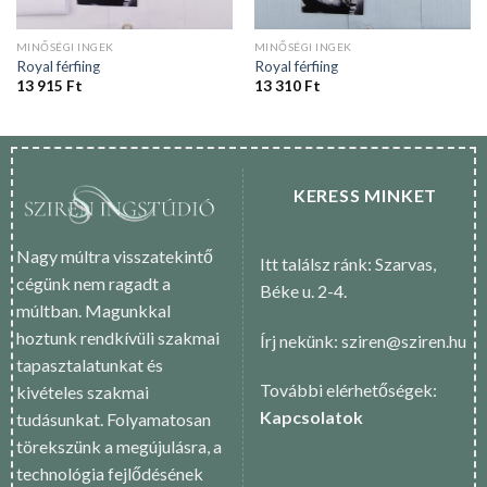
MINŐSÉGI INGEK
MINŐSÉGI INGEK
Royal férfiing
Royal férfiing
13 915
Ft
13 310
Ft
KERESS MINKET
Nagy múltra visszatekintő
Itt találsz ránk: Szarvas,
cégünk nem ragadt a
Béke u. 2-4.
múltban. Magunkkal
hoztunk rendkívüli szakmai
Írj nekünk: sziren@sziren.hu
tapasztalatunkat és
További elérhetőségek:
kivételes szakmai
Kapcsolatok
tudásunkat. Folyamatosan
törekszünk a megújulásra, a
technológia fejlődésének