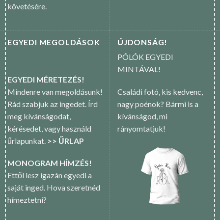
követésére.
EGYEDI MEGOLDÁSOK
ÚJDONSÁG!
PÓLÓK EGYEDI
MINTÁVAL!
EGYEDI MÉRETEZÉS!
Mindenre van megoldásunk!
Családi fotó, kis kedvenc,
Rád szabjuk az ingedet. Írd
nagy poénok? Bármi is a
meg kívánságodat,
kívánságod, mi
kérésedet, vagy használd
rányomtatjuk!
űrlapunkat.
>> ŰRLAP
MONOGRAM HÍMZÉS!
Ettől lesz igazán egyedi a
saját inged. Hova szeretnéd
hímeztetni?