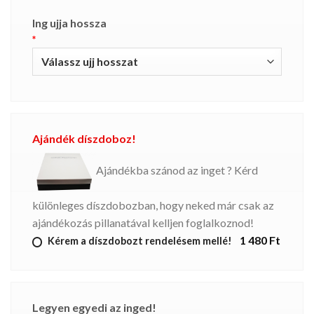
Ing ujja hossza
*
Ajándék díszdoboz!
Ajándékba szánod az inget ? Kérd
különleges díszdobozban, hogy neked már csak az
ajándékozás pillanatával kelljen foglalkoznod!
1 480 Ft
Kérem a díszdobozt rendelésem mellé!
Legyen egyedi az inged!