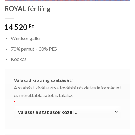
ROYAL férfiing
14 520
Ft
Windsor gallér
70% pamut – 30% PES
Kockás
Válaszd ki az ing szabását!
A szabást kiválasztva további részletes információt
és mérettáblázatot is találsz.
*