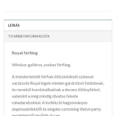
LEÍRÁS
TOVÁBBI INFORMÁCIÓK
Royal férfiing
Windsor galléros, zsebes férfiing.
A trendorientált férfiak öltözködését színessé
varázsoló Royal ingek minden gardróbot feldobnak,
és remekül kombinálhatóak a decens öltönyökkel,
valamint a még mindig divatos fekete
ruhadarabokkal. A kollekció hagyományos
alapmodellekből és elegáns szmoking illetve party
modellekből tevődik össze.