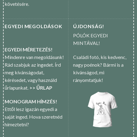
követésére.
EGYEDI MEGOLDÁSOK
ÚJDONSÁG!
PÓLÓK EGYEDI
MINTÁVAL!
EGYEDI MÉRETEZÉS!
Mindenre van megoldásunk!
Családi fotó, kis kedvenc,
Rád szabjuk az ingedet. Írd
nagy poénok? Bármi is a
meg kívánságodat,
kívánságod, mi
kérésedet, vagy használd
rányomtatjuk!
űrlapunkat.
>> ŰRLAP
MONOGRAM HÍMZÉS!
Ettől lesz igazán egyedi a
saját inged. Hova szeretnéd
hímeztetni?