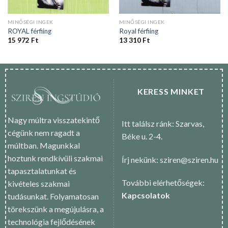
MINŐSÉGI INGEK
MINŐSÉGI INGEK
ROYAL férfiing
Royal férfiing
15 972
Ft
13 310
Ft
KERESS MINKET
Nagy múltra visszatekintő
Itt találsz ránk: Szarvas,
cégünk nem ragadt a
Béke u. 2-4.
múltban. Magunkkal
hoztunk rendkívüli szakmai
Írj nekünk: sziren@sziren.hu
tapasztalatunkat és
További elérhetőségek:
kivételes szakmai
Kapcsolatok
tudásunkat. Folyamatosan
törekszünk a megújulásra, a
technológia fejlődésének