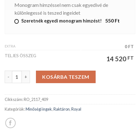
Monogram hímzéssel nem csak egyedivé de
különlegessé is teszed ingeidet
550 Ft
Szeretnék egyedi monogram hímzést!
EXTRA
0 FT
TELJES ÖSSZEG
14 520
FT
ROYAL férfiing mennyiség
KOSÁRBA TESZEM
Cikkszám:
RO_2117_409
Kategóriák:
Minőségi ingek
,
Raktáron
,
Royal