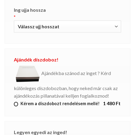
Ing ujja hossza
*
Ajándék díszdoboz!
Ajándékba szánod az inget ? Kérd
különleges díszdobozban, hogy neked már csak az
ajándékozás pillanatával kelljen foglalkoznod!
1 480 Ft
Kérem a díszdobozt rendelésem mellé!
Legyen egyedi az inged!