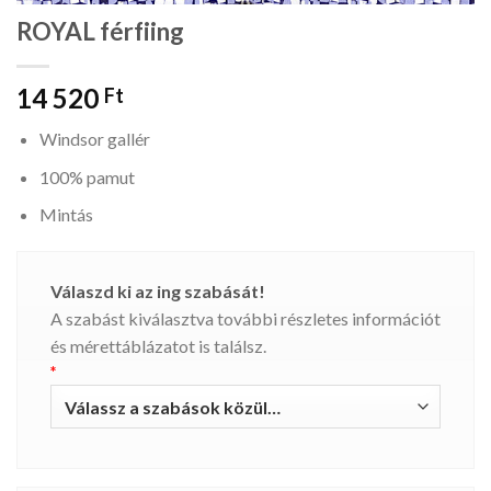
ROYAL férfiing
14 520
Ft
Windsor gallér
100% pamut
Mintás
Válaszd ki az ing szabását!
A szabást kiválasztva további részletes információt
és mérettáblázatot is találsz.
*