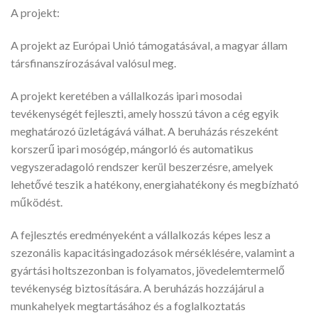
A projekt:
A projekt az Európai Unió támogatásával, a magyar állam
társfinanszírozásával valósul meg.
A projekt keretében a vállalkozás ipari mosodai
tevékenységét fejleszti, amely hosszú távon a cég egyik
meghatározó üzletágává válhat. A beruházás részeként
korszerű ipari mosógép, mángorló és automatikus
vegyszeradagoló rendszer kerül beszerzésre, amelyek
lehetővé teszik a hatékony, energiahatékony és megbízható
működést.
A fejlesztés eredményeként a vállalkozás képes lesz a
szezonális kapacitásingadozások mérséklésére, valamint a
gyártási holtszezonban is folyamatos, jövedelemtermelő
tevékenység biztosítására. A beruházás hozzájárul a
munkahelyek megtartásához és a foglalkoztatás