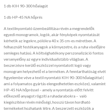
1 db KIH 90-300 hőalagút
1 db HP-45 NA hőprés
A textilnyomtató üzembeállítása révén a megrendelők
egyedi monogramok, logók, akár fényképek nyomtatását
kérhetik az ingekre, pólókra 40 x 35 cm-es méretben. A
felhasznált festékanyagok a környezetre, és a ruha viselőjére
semleges hatású. A költséghatékony perszonalizáció fontos
versenyelőny az egyre individualistább világban. A
beszerzésre kerülő eszközzel nyomtatott logó vagy
monogram helyezhető el a terméken. A fenntarthatóság elvét
figyelembe véve a textil nyomtató KIH 90-300 hőalagúttal (
ami a folyamatos gyártás elengedhetetlen eszköze), valamint
HP-45 NA hőpréssel – amely a nyomtatás előtt felvitt
előkezelő anyagot rögzíti a ruhadarabokra – való
kiegészítése révén minőségi, hosszú távon hordható
termékeket hozhatunk létre. A beszerzett eszközök a