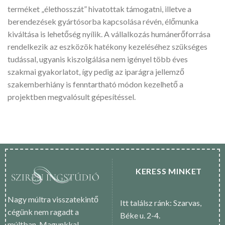
terméket „élethosszát” hivatottak támogatni, illetve a
berendezések gyártósorba kapcsolása révén, élőmunka
kiváltása is lehetőség nyílik. A vállalkozás humánerőforrása
rendelkezik az eszközök hatékony kezeléséhez szükséges
tudással, ugyanis kiszolgálása nem igényel több éves
szakmai gyakorlatot, így pedig az iparágra jellemző
szakemberhiány is fenntartható módon kezelhető a
projektben megvalósult gépesítéssel.
KERESS MINKET
Nagy múltra visszatekintő
Itt találsz ránk: Szarvas,
cégünk nem ragadt a
Béke u. 2-4.
múltban. Magunkkal