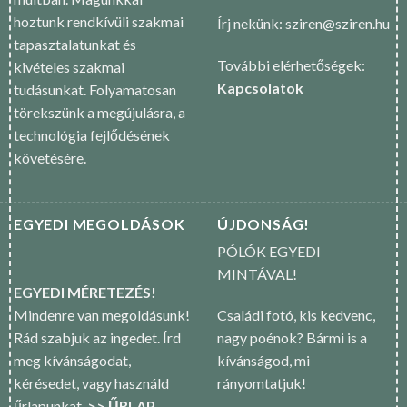
hoztunk rendkívüli szakmai
Írj nekünk: sziren@sziren.hu
tapasztalatunkat és
További elérhetőségek:
kivételes szakmai
Kapcsolatok
tudásunkat. Folyamatosan
törekszünk a megújulásra, a
technológia fejlődésének
követésére.
EGYEDI MEGOLDÁSOK
ÚJDONSÁG!
PÓLÓK EGYEDI
MINTÁVAL!
EGYEDI MÉRETEZÉS!
Mindenre van megoldásunk!
Családi fotó, kis kedvenc,
Rád szabjuk az ingedet. Írd
nagy poénok? Bármi is a
meg kívánságodat,
kívánságod, mi
kérésedet, vagy használd
rányomtatjuk!
űrlapunkat.
>> ŰRLAP