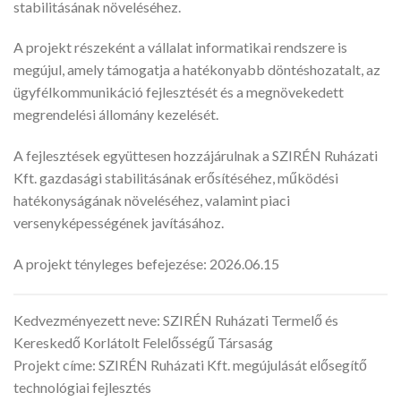
stabilitásának növeléséhez.
A projekt részeként a vállalat informatikai rendszere is
megújul, amely támogatja a hatékonyabb döntéshozatalt, az
ügyfélkommunikáció fejlesztését és a megnövekedett
megrendelési állomány kezelését.
A fejlesztések együttesen hozzájárulnak a SZIRÉN Ruházati
Kft. gazdasági stabilitásának erősítéséhez, működési
hatékonyságának növeléséhez, valamint piaci
versenyképességének javításához.
A projekt tényleges befejezése: 2026.06.15
Kedvezményezett neve: SZIRÉN Ruházati Termelő és
Kereskedő Korlátolt Felelősségű Társaság
Projekt címe: SZIRÉN Ruházati Kft. megújulását elősegítő
technológiai fejlesztés