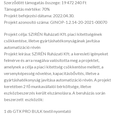
Szerződött támogatás összege: 19 472 240 Ft
Támogatás mértéke: 70%
Projekt befejezési dátuma: 2022.04.30.
Projekt azonosító száma: GINOP-1.2.14-20-2021-00070
Projekt célja: SZIRÉN Ruházati Kft. piaci kitettségének
csökkentése, illetve gyártáshatékonyságának javítása
automatizáció révén
Projekt leírása: SZIRÉN Ruházati Kft. a keresleti igényeket
felmérve és arra reagálva valósította meg a projektet,
amelynek a célja a piaci kitettség csökkentése mellett, a
versenyképesség növelése, kapacitásbővítés, illetve a
gyártáshatékonyság javítása automatizáció révén. A projekt
keretében 2 fő munkavállalói bérköltsége, illetve
eszközbeszerzés került elszámolásra. A beruházás során
beszerzett eszközök:
1 db GTX PRO BULK textil nyomtató