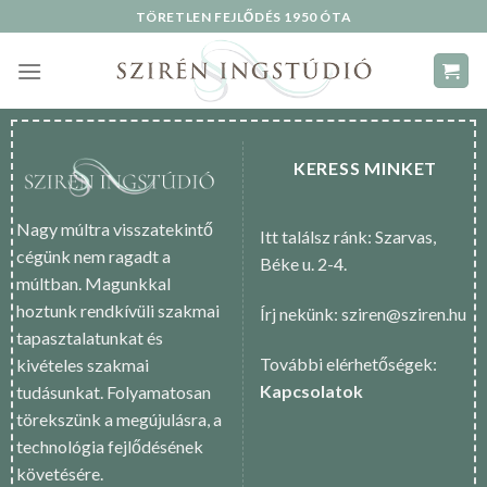
Skip
TÖRETLEN FEJLŐDÉS 1950 ÓTA
to
content
KERESS MINKET
Nagy múltra visszatekintő
Itt találsz ránk: Szarvas,
cégünk nem ragadt a
Béke u. 2-4.
múltban. Magunkkal
hoztunk rendkívüli szakmai
Írj nekünk: sziren@sziren.hu
tapasztalatunkat és
További elérhetőségek:
kivételes szakmai
Kapcsolatok
tudásunkat. Folyamatosan
törekszünk a megújulásra, a
technológia fejlődésének
követésére.