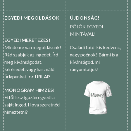
EGYEDI MEGOLDÁSOK
ÚJDONSÁG!
PÓLÓK EGYEDI
MINTÁVAL!
EGYEDI MÉRETEZÉS!
Mindenre van megoldásunk!
Családi fotó, kis kedvenc,
Rád szabjuk az ingedet. Írd
nagy poénok? Bármi is a
meg kívánságodat,
kívánságod, mi
kérésedet, vagy használd
rányomtatjuk!
űrlapunkat.
>> ŰRLAP
MONOGRAM HÍMZÉS!
Ettől lesz igazán egyedi a
saját inged. Hova szeretnéd
hímeztetni?