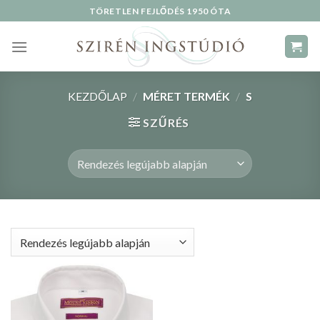
Skip
TÖRETLEN FEJLŐDÉS 1950 ÓTA
to
content
KEZDŐLAP
/
MÉRET TERMÉK
/
S
SZŰRÉS