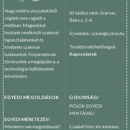
Nagy múltra visszatekintő
Itt találsz ránk: Szarvas,
cégünk nem ragadt a
Béke u. 2-4.
múltban. Magunkkal
hoztunk rendkívüli szakmai
Írj nekünk: sziren@sziren.hu
tapasztalatunkat és
További elérhetőségek:
kivételes szakmai
Kapcsolatok
tudásunkat. Folyamatosan
törekszünk a megújulásra, a
technológia fejlődésének
követésére.
EGYEDI MEGOLDÁSOK
ÚJDONSÁG!
PÓLÓK EGYEDI
MINTÁVAL!
EGYEDI MÉRETEZÉS!
Mindenre van megoldásunk!
Családi fotó, kis kedvenc,