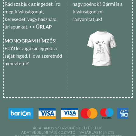
Rád szabjuk az ingedet. Írd
nagy poénok? Bármi is a
meg kívánságodat,
kívánságod, mi
kérésedet, vagy használd
rányomtatjuk!
űrlapunkat.
>> ŰRLAP
MONOGRAM HÍMZÉS!
Ettől lesz igazán egyedi a
saját inged. Hova szeretnéd
hímeztetni?
ÁLTALÁNOS SZERZŐDÉSI FELTÉTELEK
ADATVÉDELMI TÁJÉKOZTATÓ
VÁSÁRLÁS MENETE