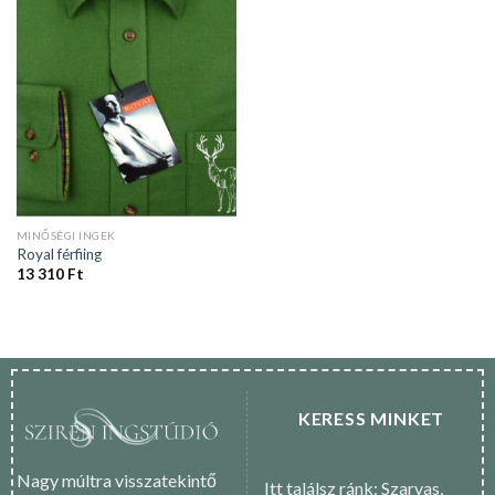
MINŐSÉGI INGEK
Royal férfiing
13 310
Ft
KERESS MINKET
Nagy múltra visszatekintő
Itt találsz ránk: Szarvas,