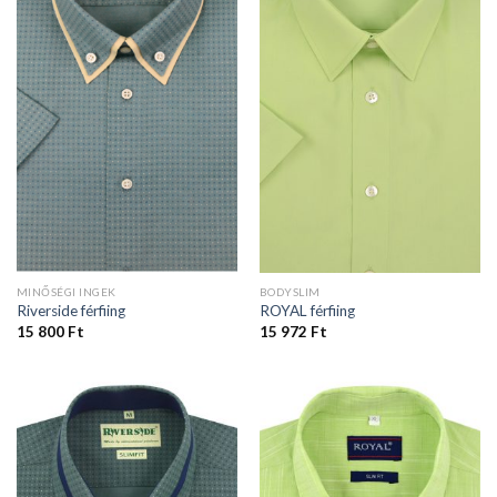
MINŐSÉGI INGEK
BODYSLIM
Riverside férfiing
ROYAL férfiing
15 800
Ft
15 972
Ft