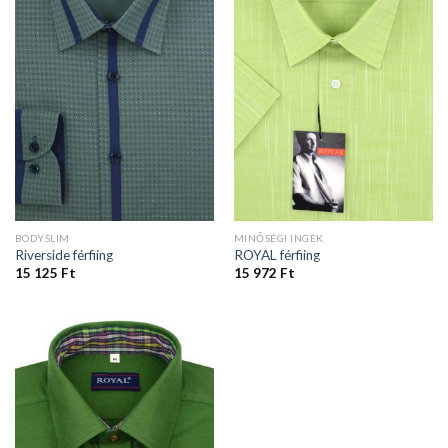
BODYSLIM
MINŐSÉGI INGEK
Riverside férfiing
ROYAL férfiing
15 125
Ft
15 972
Ft