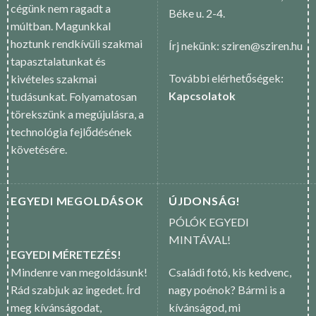
cégünk nem ragadt a
Béke u. 2-4.
múltban. Magunkkal
hoztunk rendkívüli szakmai
Írj nekünk: sziren@sziren.hu
tapasztalatunkat és
További elérhetőségek:
kivételes szakmai
Kapcsolatok
tudásunkat. Folyamatosan
törekszünk a megújulásra, a
technológia fejlődésének
követésére.
EGYEDI MEGOLDÁSOK
ÚJDONSÁG!
PÓLÓK EGYEDI
MINTÁVAL!
EGYEDI MÉRETEZÉS!
Mindenre van megoldásunk!
Családi fotó, kis kedvenc,
Rád szabjuk az ingedet. Írd
nagy poénok? Bármi is a
meg kívánságodat,
kívánságod, mi