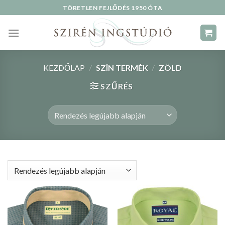
Skip
TÖRETLEN FEJLŐDÉS 1950 ÓTA
to
content
KEZDŐLAP
/
SZÍN TERMÉK
/
ZÖLD
SZŰRÉS