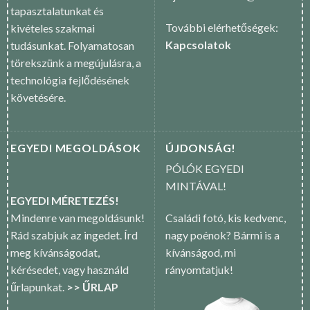
tapasztalatunkat és
További elérhetőségek:
kivételes szakmai
Kapcsolatok
tudásunkat. Folyamatosan
törekszünk a megújulásra, a
technológia fejlődésének
követésére.
EGYEDI MEGOLDÁSOK
ÚJDONSÁG!
PÓLÓK EGYEDI
MINTÁVAL!
EGYEDI MÉRETEZÉS!
Mindenre van megoldásunk!
Családi fotó, kis kedvenc,
Rád szabjuk az ingedet. Írd
nagy poénok? Bármi is a
meg kívánságodat,
kívánságod, mi
kérésedet, vagy használd
rányomtatjuk!
űrlapunkat.
>> ŰRLAP