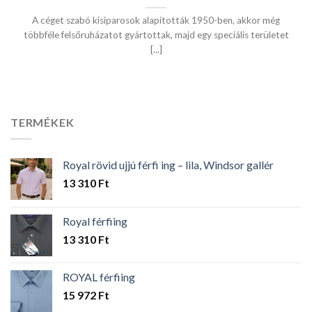
A céget szabó kisiparosok alapították 1950-ben, akkor még
többféle felsőruházatot gyártottak, majd egy speciális területet
[...]
TERMÉKEK
Royal rövid ujjú férfi ing – lila, Windsor gallér
13 310
Ft
Royal férfiing
13 310
Ft
ROYAL férfiing
15 972
Ft