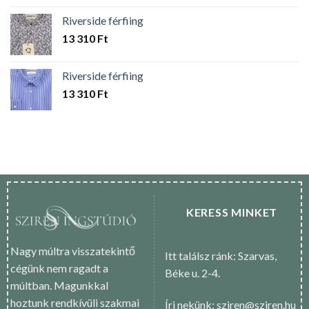
Riverside férfiing
13 310
Ft
Riverside férfiing
13 310
Ft
KERESS MINKET
Nagy múltra visszatekintő
Itt találsz ránk: Szarvas,
cégünk nem ragadt a
Béke u. 2-4.
múltban. Magunkkal
hoztunk rendkívüli szakmai
Írj nekünk: sziren@sziren.hu