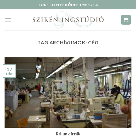
Skip
TÖRETLEN FEJLŐDÉS 1950 ÓTA
to
content
TAG ARCHÍVUMOK:
CÉG
17
febr
Rólunk írták