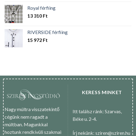
Royal férfiing
13 310
Ft
RIVERSIDE férfiing
15 972
Ft
KERESS MINKET
Nagy múltra visszatekintő
Itt találsz ránk: Szarvas,
cégünk nem ragadt a
Béke u. 2-4.
múltban. Magunkkal
hoztunk rendkívüli szakmai
Írj nekünk: sziren@sziren.hu