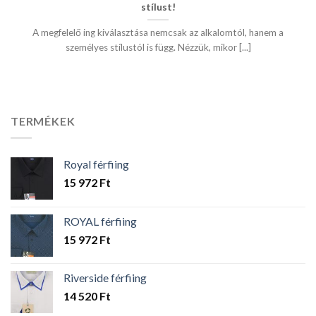
stílust!
A megfelelő ing kiválasztása nemcsak az alkalomtól, hanem a
személyes stílustól is függ. Nézzük, mikor [...]
TERMÉKEK
Royal férfiing
15 972
Ft
ROYAL férfiing
15 972
Ft
Riverside férfiing
14 520
Ft