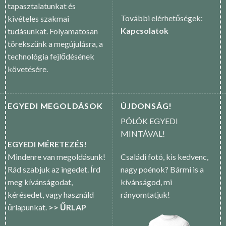
tapasztalatunkat és
További elérhetőségek:
kivételes szakmai
Kapcsolatok
tudásunkat. Folyamatosan
törekszünk a megújulásra, a
technológia fejlődésének
követésére.
EGYEDI MEGOLDÁSOK
ÚJDONSÁG!
PÓLÓK EGYEDI
MINTÁVAL!
EGYEDI MÉRETEZÉS!
Mindenre van megoldásunk!
Családi fotó, kis kedvenc,
Rád szabjuk az ingedet. Írd
nagy poénok? Bármi is a
meg kívánságodat,
kívánságod, mi
kérésedet, vagy használd
rányomtatjuk!
űrlapunkat.
>> ŰRLAP