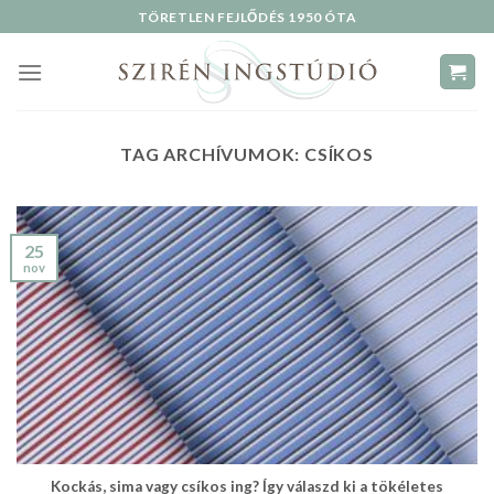
Skip
TÖRETLEN FEJLŐDÉS 1950 ÓTA
to
content
TAG ARCHÍVUMOK:
CSÍKOS
25
nov
Kockás, sima vagy csíkos ing? Így válaszd ki a tökéletes