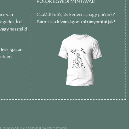
PÓLÓK EGYEDI MINTÁVAL!
re van
Családi fotó, kis kedvenc, nagy poénok?
ngedet. Írd
Bármi is a kívánságod, mi rányomtatjuk!
 vagy használd
 lesz igazán
retnéd
SÜTI (COOKIE) KEZELÉSI TÁJÉKOZTATÓ