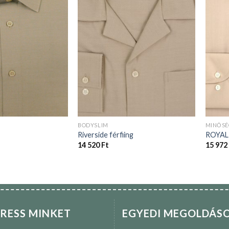
BODYSLIM
MINŐSÉ
Riverside férfiing
ROYAL 
14 520
Ft
15 972
RESS MINKET
EGYEDI MEGOLDÁS