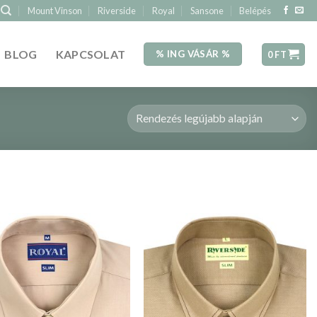
Mount Vinson
Riverside
Royal
Sansone
Belépés
BLOG
KAPCSOLAT
% ING VÁSÁR %
0
FT