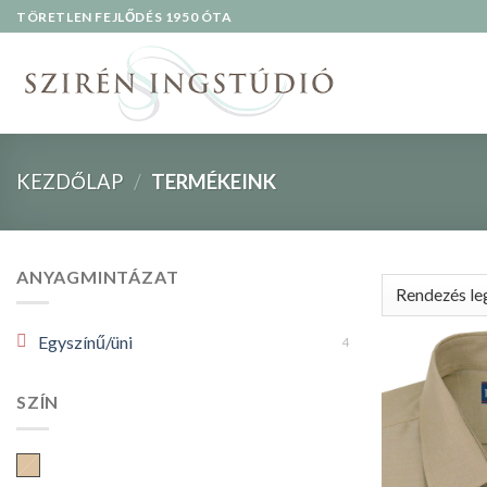
Skip
TÖRETLEN FEJLŐDÉS 1950 ÓTA
to
content
KEZDŐLAP
/
TERMÉKEINK
ANYAGMINTÁZAT
Egyszínű/üni
4
SZÍN
Drapp