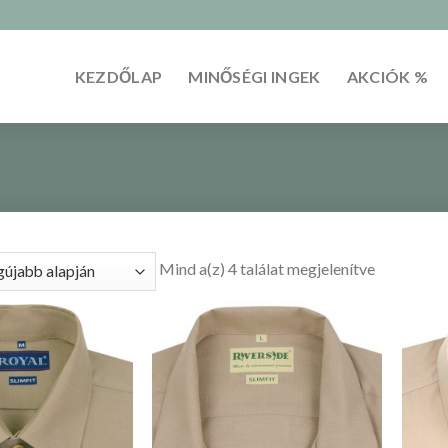
KEZDŐLAP
MINŐSÉGI INGEK
AKCIÓK %
Mind a(z) 4 találat megjelenítve