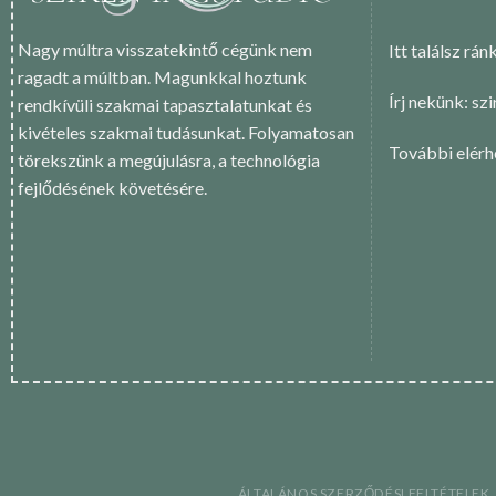
Nagy múltra visszatekintő cégünk nem
Itt találsz rán
ragadt a múltban. Magunkkal hoztunk
Írj nekünk: sz
rendkívüli szakmai tapasztalatunkat és
kivételes szakmai tudásunkat. Folyamatosan
További elér
törekszünk a megújulásra, a technológia
fejlődésének követésére.
ÁLTALÁNOS SZERZŐDÉSI FELTÉTELEK