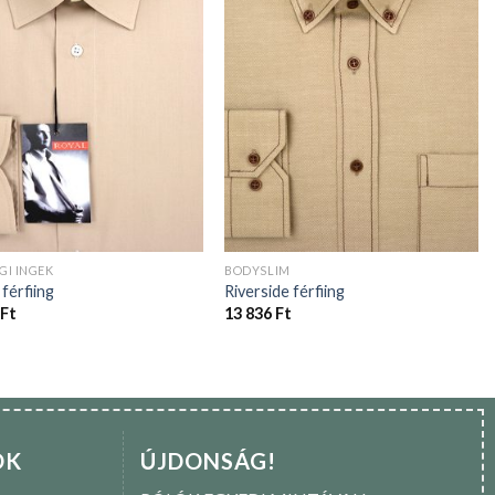
GI INGEK
BODYSLIM
férfiing
Riverside férfiing
Ft
13 836
Ft
OK
ÚJDONSÁG!