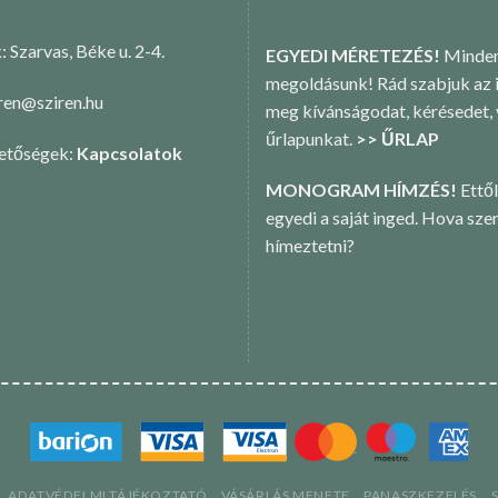
k: Szarvas, Béke u. 2-4.
EGYEDI MÉRETEZÉS!
Minden
megoldásunk! Rád szabjuk az i
iren@sziren.hu
meg kívánságodat, kérésedet,
űrlapunkat.
>> ŰRLAP
hetőségek:
Kapcsolatok
MONOGRAM HÍMZÉS!
Ettől
egyedi a saját inged. Hova sze
hímeztetni?
ADATVÉDELMI TÁJÉKOZTATÓ
VÁSÁRLÁS MENETE
PANASZKEZELÉS