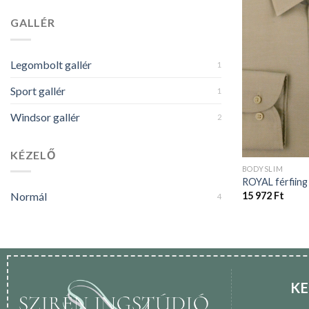
GALLÉR
Legombolt gallér
1
Sport gallér
1
Windsor gallér
2
KÉZELŐ
BODYSLIM
ROYAL férfiing
15 972
Ft
Normál
4
KE