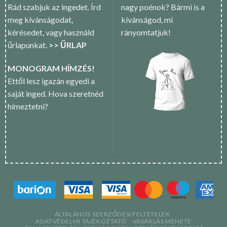
Rád szabjuk az ingedet. Írd
nagy poénok? Bármi is a
meg kívánságodat,
kívánságod, mi
kérésedet, vagy használd
rányomtatjuk!
űrlapunkat.
>> ŰRLAP
MONOGRAM HÍMZÉS!
Ettől lesz igazán egyedi a
saját inged. Hova szeretnéd
hímeztetni?
ÁLTALÁNOS SZERZŐDÉSI FELTÉTELEK
ADATVÉDELMI TÁJÉKOZTATÓ
VÁSÁRLÁS MENETE