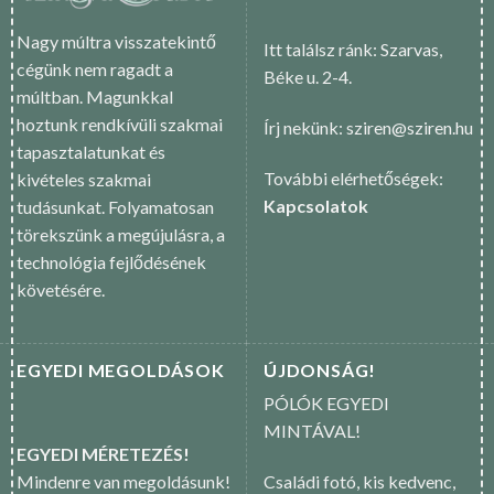
Nagy múltra visszatekintő
Itt találsz ránk: Szarvas,
cégünk nem ragadt a
Béke u. 2-4.
múltban. Magunkkal
hoztunk rendkívüli szakmai
Írj nekünk: sziren@sziren.hu
tapasztalatunkat és
További elérhetőségek:
kivételes szakmai
Kapcsolatok
tudásunkat. Folyamatosan
törekszünk a megújulásra, a
technológia fejlődésének
követésére.
EGYEDI MEGOLDÁSOK
ÚJDONSÁG!
PÓLÓK EGYEDI
MINTÁVAL!
EGYEDI MÉRETEZÉS!
Mindenre van megoldásunk!
Családi fotó, kis kedvenc,