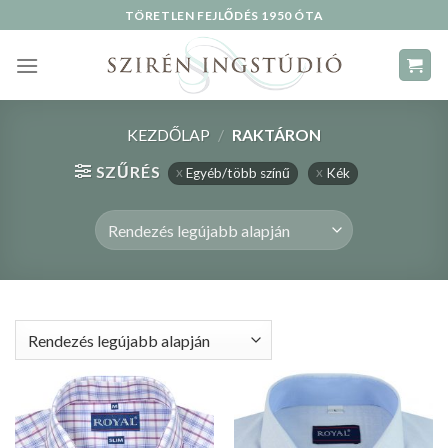
Skip
TÖRETLEN FEJLŐDÉS 1950 ÓTA
to
content
KEZDŐLAP
/
RAKTÁRON
SZŰRÉS
Egyéb/több színű
Kék