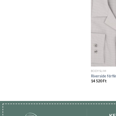
BODYSLIM
Riverside férfii
14 520
Ft
KE