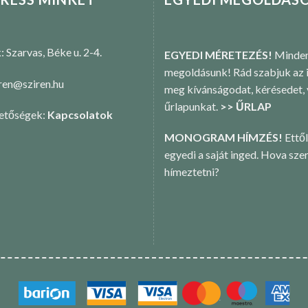
k: Szarvas, Béke u. 2-4.
EGYEDI MÉRETEZÉS!
Minden
megoldásunk! Rád szabjuk az i
iren@sziren.hu
meg kívánságodat, kérésedet,
űrlapunkat.
>> ŰRLAP
hetőségek:
Kapcsolatok
MONOGRAM HÍMZÉS!
Ettől
egyedi a saját inged. Hova sze
hímeztetni?