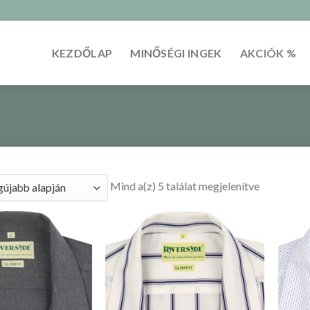
KEZDŐLAP
MINŐSÉGI INGEK
AKCIÓK %
Mind a(z) 5 találat megjelenítve