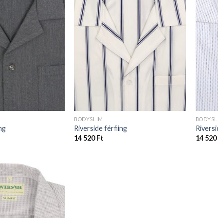
BODYSLIM
BODYSL
ng
Riverside férfiing
Riversi
14 520
Ft
14 520