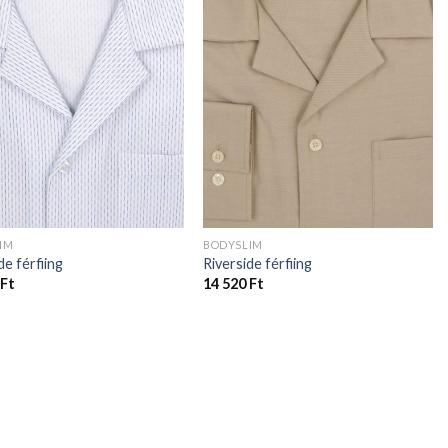
IM
BODYSLIM
de férfiing
Riverside férfiing
Ft
14 520
Ft