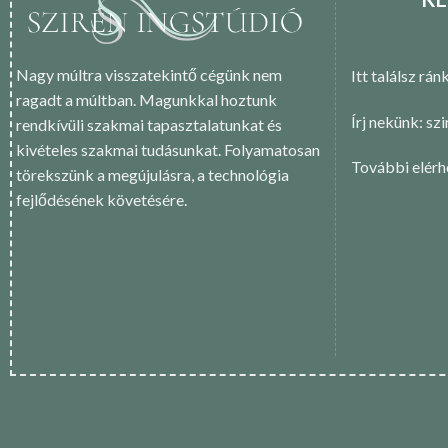
Nagy múltra visszatekintő cégünk nem
Itt találsz rán
ragadt a múltban. Magunkkal hoztunk
Írj nekünk: sz
rendkívüli szakmai tapasztalatunkat és
kivételes szakmai tudásunkat. Folyamatosan
További elér
törekszünk a megújulásra, a technológia
fejlődésének követésére.