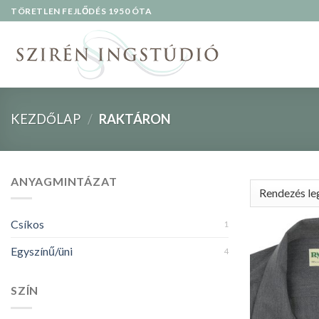
Skip
TÖRETLEN FEJLŐDÉS 1950 ÓTA
to
content
KEZDŐLAP
/
RAKTÁRON
ANYAGMINTÁZAT
Csíkos
1
Egyszínű/üni
4
SZÍN