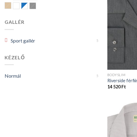
Drapp
Fehér
Kék-fehér
Sötétszürke
GALLÉR
Sport gallér
5
KÉZELŐ
BODYSLIM
Normál
5
Riverside férfii
14 520
Ft