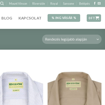
Mount Vinson
Riverside
Royal
Sansone
Belépés
BLOG
KAPCSOLAT
% ING VÁSÁR %
0
FT