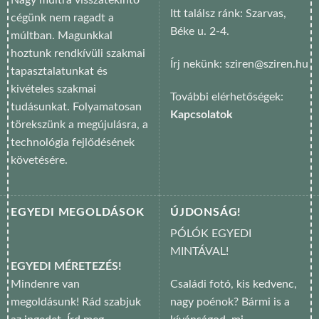
Nagy múltra visszatekintő
Itt találsz ránk: Szarvas,
cégünk nem ragadt a
Béke u. 2-4.
múltban. Magunkkal
hoztunk rendkívüli szakmai
Írj nekünk: sziren@sziren.hu
tapasztalatunkat és
kivételes szakmai
További elérhetőségek:
tudásunkat. Folyamatosan
Kapcsolatok
törekszünk a megújulásra, a
technológia fejlődésének
követésére.
EGYEDI MEGOLDÁSOK
ÚJDONSÁG!
PÓLÓK EGYEDI
MINTÁVAL!
EGYEDI MÉRETEZÉS!
Mindenre van
Családi fotó, kis kedvenc,
megoldásunk! Rád szabjuk
nagy poénok? Bármi is a