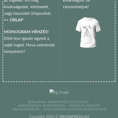
az ingedet. Írd meg
kívánságod, mi
kívánságodat, kérésedet,
rányomtatjuk!
vagy használd űrlapunkat.
>> ŰRLAP
MONOGRAM HÍMZÉS!
Ettől lesz igazán egyedi a
saját inged. Hova szeretnéd
hímeztetni?
ÁLTALÁNOS SZERZŐDÉSI FELTÉTELEK
ADATVÉDELMI TÁJÉKOZTATÓ
VÁSÁRLÁS MENETE
PANASZKEZELÉS
SÜTI (COOKIE) KEZELÉSI TÁJÉKOZTATÓ
Copyright 2026 ©
MOONPRESS.HU