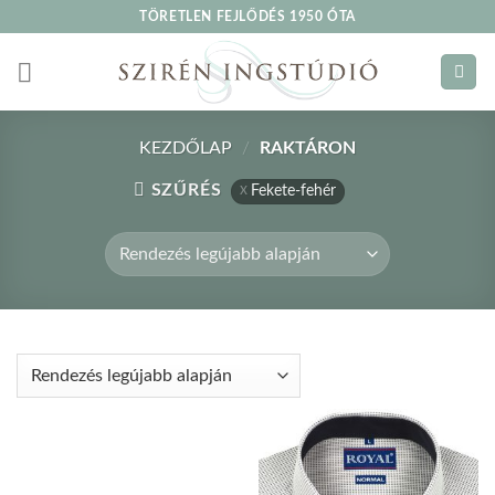
Skip
TÖRETLEN FEJLŐDÉS 1950 ÓTA
to
content
KEZDŐLAP
/
RAKTÁRON
SZŰRÉS
Fekete-fehér