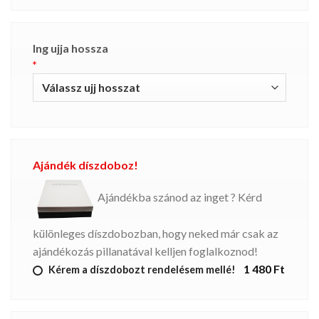
Ing ujja hossza
*
Ajándék díszdoboz!
Ajándékba szánod az inget ? Kérd
különleges díszdobozban, hogy neked már csak az
ajándékozás pillanatával kelljen foglalkoznod!
1 480 Ft
Kérem a díszdobozt rendelésem mellé!