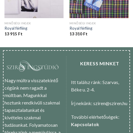
MINŐSÉGI INGEK
MINŐSÉGI INGEK
Royal férfiing
Royal férfiing
13 915
Ft
13 310
Ft
KERESS MINKET
Nagy múltra visszatekintő
Itt találsz ránk: Szarvas,
cégünk nem ragadt a
Béke u. 2-4.
múltban. Magunkkal
hoztunk rendkívüli szakmai
Írj nekünk: sziren@sziren.hu
tapasztalatunkat és
További elérhetőségek:
kivételes szakmai
Kapcsolatok
tudásunkat. Folyamatosan
törekszünk a megújulásra, a