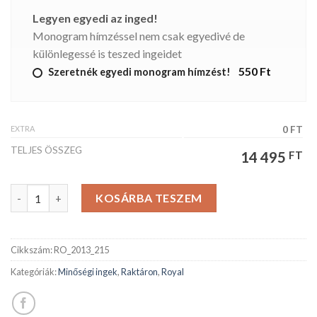
Legyen egyedi az inged!
Monogram hímzéssel nem csak egyedivé de
különlegessé is teszed ingeidet
550 Ft
Szeretnék egyedi monogram hímzést!
EXTRA
0 FT
TELJES ÖSSZEG
14 495
FT
ROYAL férfiing mennyiség
KOSÁRBA TESZEM
Cikkszám:
RO_2013_215
Kategóriák:
Minőségi ingek
,
Raktáron
,
Royal