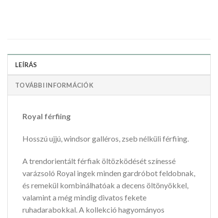
LEÍRÁS
TOVÁBBI INFORMÁCIÓK
Royal férfiing
Hosszú ujjú, windsor galléros, zseb nélküli férfiing.
A trendorientált férfiak öltözködését színessé
varázsoló Royal ingek minden gardróbot feldobnak,
és remekül kombinálhatóak a decens öltönyökkel,
valamint a még mindig divatos fekete
ruhadarabokkal. A kollekció hagyományos