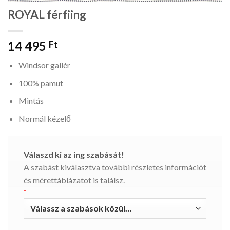
ROYAL férfiing
14 495
Ft
Windsor gallér
100% pamut
Mintás
Normál kézelő
Válaszd ki az ing szabását!
A szabást kiválasztva további részletes információt
és mérettáblázatot is találsz.
*