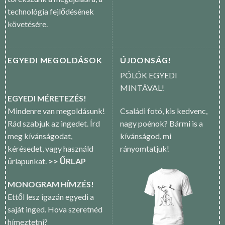
technológia fejlődésének
követésére.
EGYEDI MEGOLDÁSOK
ÚJDONSÁG!
PÓLÓK EGYEDI
MINTÁVAL!
EGYEDI MÉRETEZÉS!
Mindenre van megoldásunk!
Családi fotó, kis kedvenc,
Rád szabjuk az ingedet. Írd
nagy poénok? Bármi is a
meg kívánságodat,
kívánságod, mi
kérésedet, vagy használd
rányomtatjuk!
űrlapunkat.
>> ŰRLAP
MONOGRAM HÍMZÉS!
Ettől lesz igazán egyedi a
saját inged. Hova szeretnéd
hímeztetni?