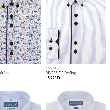
BODYSLIM
érfiing
RIVERSIDE férfiing
15 972
Ft