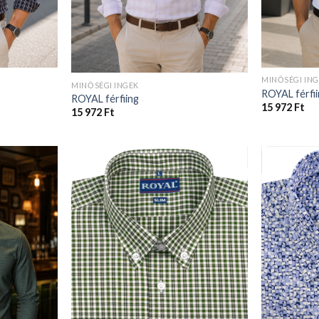
MINŐSÉGI IN
MINŐSÉGI INGEK
ROYAL férfi
ROYAL férfiing
15 972
Ft
15 972
Ft