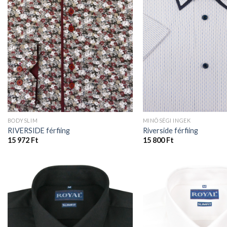
BODYSLIM
MINŐSÉGI INGEK
RIVERSIDE férfiing
Riverside férfiing
15 972
Ft
15 800
Ft