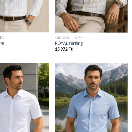
GEK
MINŐSÉGI INGEK
ing
ROYAL férfiing
15 972
Ft