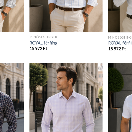
MINŐSÉGI INGEK
MINŐSÉGI IN
ROYAL férfiing
ROYAL férfi
15 972
Ft
15 972
Ft