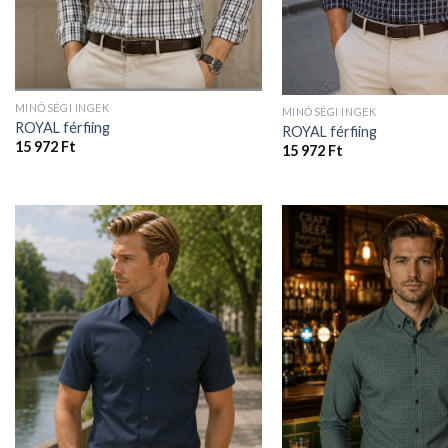
MINŐSÉGI INGEK
MINŐSÉGI INGEK
ROYAL férfiing
ROYAL férfiing
15 972
Ft
15 972
Ft