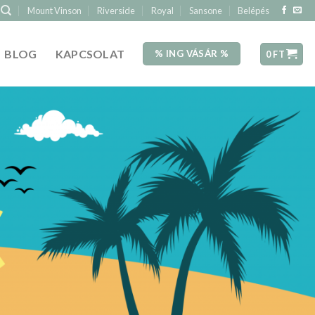
Mount Vinson
Riverside
Royal
Sansone
Belépés
BLOG
KAPCSOLAT
% ING VÁSÁR %
0
FT