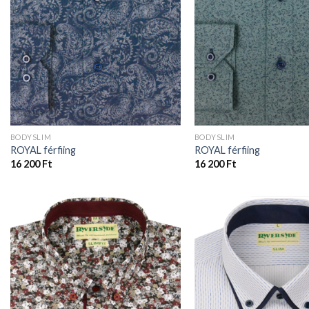
BODYSLIM
BODYSLIM
ROYAL férfiing
ROYAL férfiing
16 200
Ft
16 200
Ft