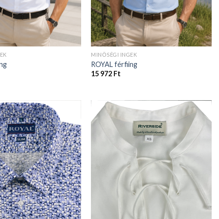
GEK
MINŐSÉGI INGEK
ing
ROYAL férfiing
15 972
Ft