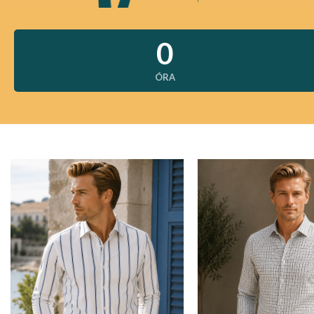
0
ÓRA