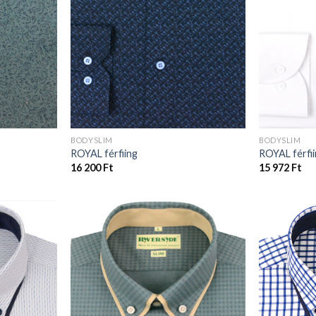
BODYSLIM
BODYSLIM
ROYAL férfiing
ROYAL férfi
16 200
Ft
15 972
Ft