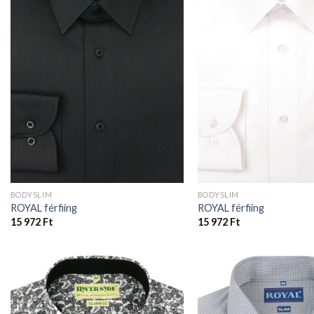
BODYSLIM
BODYSLIM
ROYAL férfiing
ROYAL férfiing
15 972
Ft
15 972
Ft