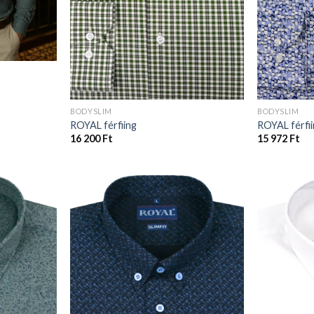
BODYSLIM
BODYSLIM
ROYAL férfiing
ROYAL férfi
16 200
Ft
15 972
Ft