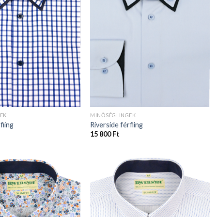
GEK
MINŐSÉGI INGEK
fiing
Riverside férfiing
15 800
Ft