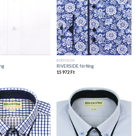
BODYSLIM
ing
RIVERSIDE férfiing
15 972
Ft