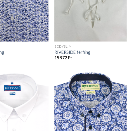
BODYSLIM
ing
RIVERSIDE férfiing
15 972
Ft