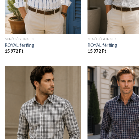
MINŐSÉGI INGEK
MINŐSÉGI INGEK
ROYAL férfiing
ROYAL férfiing
15 972
Ft
15 972
Ft