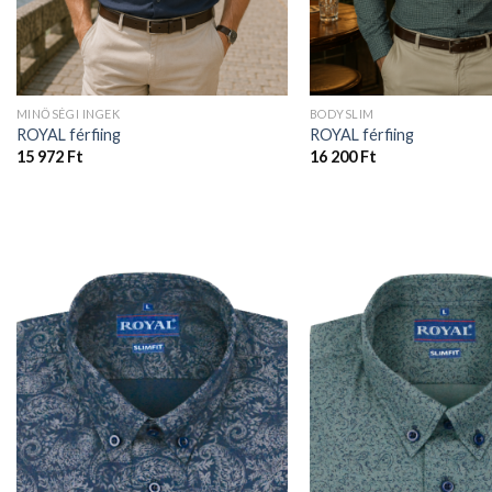
MINŐSÉGI INGEK
BODYSLIM
ROYAL férfiing
ROYAL férfiing
15 972
Ft
16 200
Ft