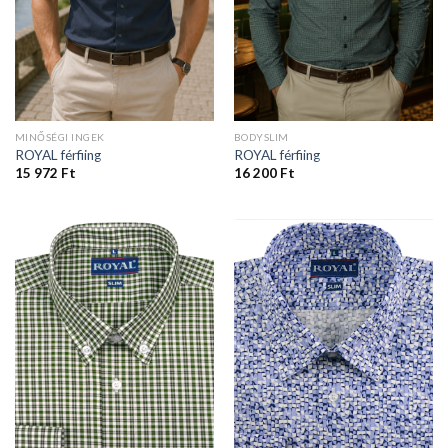
MINŐSÉGI INGEK
BODYSLIM
ROYAL férfiing
ROYAL férfiing
15 972
Ft
16 200
Ft