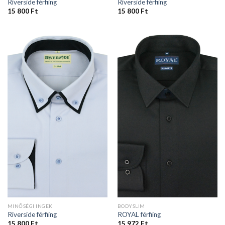
Riverside férfiing
Riverside férfiing
15 800
Ft
15 800
Ft
MINŐSÉGI INGEK
BODYSLIM
Riverside férfiing
ROYAL férfiing
15 800
Ft
15 972
Ft