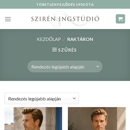
Skip
TÖRETLEN FEJLŐDÉS 1950 ÓTA
to
content
KEZDŐLAP
/
RAKTÁRON
SZŰRÉS