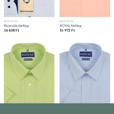
BODYSLIM
BODYSLIM
Riverside férfiing
ROYAL férfiing
16 638
Ft
15 972
Ft