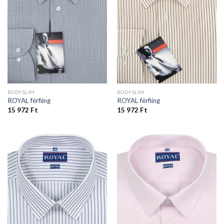
BODYSLIM
BODYSLIM
ROYAL férfiing
ROYAL férfiing
15 972
Ft
15 972
Ft