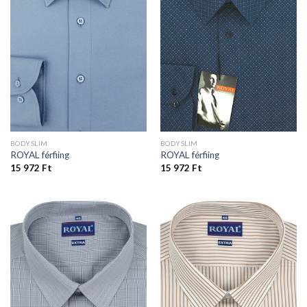
BODYSLIM
BODYSLIM
ROYAL férfiing
ROYAL férfiing
15 972
Ft
15 972
Ft