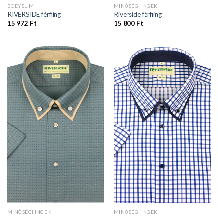
BODYSLIM
MINŐSÉGI INGEK
RIVERSIDE férfiing
Riverside férfiing
15 972
Ft
15 800
Ft
MINŐSÉGI INGEK
MINŐSÉGI INGEK