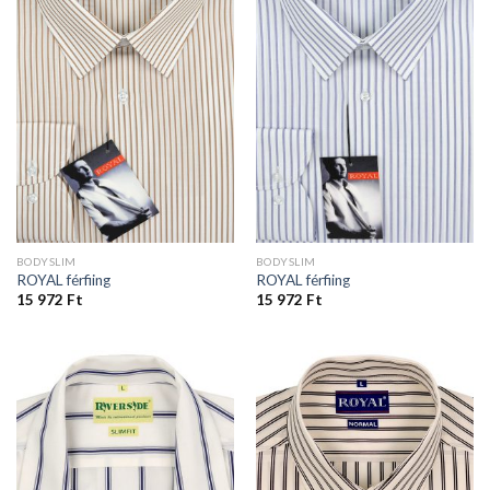
BODYSLIM
BODYSLIM
ROYAL férfiing
ROYAL férfiing
15 972
Ft
15 972
Ft