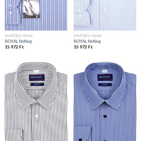
MINŐSÉGI INGEK
MINŐSÉGI INGEK
ROYAL férfiing
ROYAL férfiing
15 972
Ft
15 972
Ft