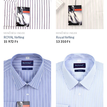
MINŐSÉGI INGEK
MINŐSÉGI INGEK
ROYAL férfiing
Royal férfiing
15 972
Ft
13 310
Ft