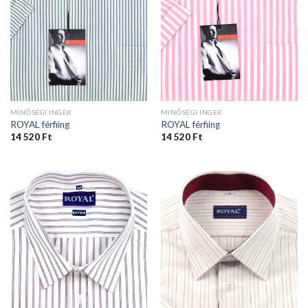
MINŐSÉGI INGEK
MINŐSÉGI INGEK
ROYAL férfiing
ROYAL férfiing
14 520
Ft
14 520
Ft