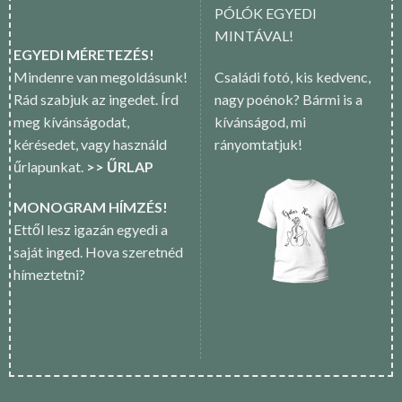
PÓLÓK EGYEDI
MINTÁVAL!
EGYEDI MÉRETEZÉS!
Mindenre van megoldásunk!
Családi fotó, kis kedvenc,
Rád szabjuk az ingedet. Írd
nagy poénok? Bármi is a
meg kívánságodat,
kívánságod, mi
kérésedet, vagy használd
rányomtatjuk!
űrlapunkat.
>> ŰRLAP
MONOGRAM HÍMZÉS!
Ettől lesz igazán egyedi a
saját inged. Hova szeretnéd
hímeztetni?