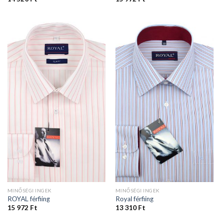
MINŐSÉGI INGEK
MINŐSÉGI INGEK
ROYAL férfiing
Royal férfiing
15 972
Ft
13 310
Ft