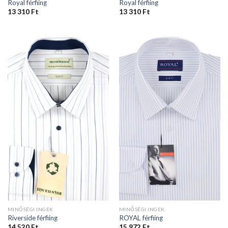
Royal férfiing
Royal férfiing
13 310
Ft
13 310
Ft
MINŐSÉGI INGEK
MINŐSÉGI INGEK
Riverside férfiing
ROYAL férfiing
14 520
Ft
15 972
Ft