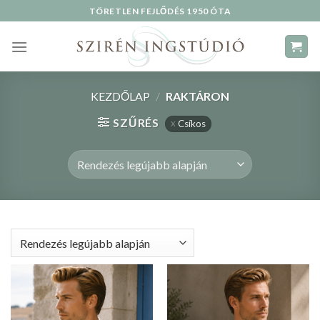
Skip
TÖRETLEN FEJLŐDÉS 1950 ÓTA
to
content
KEZDŐLAP
/
RAKTÁRON
SZŰRÉS
Csíkos