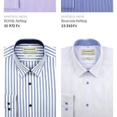
MINŐSÉGI INGEK
MINŐSÉGI INGEK
ROYAL férfiing
Riverside férfiing
15 972
Ft
13 310
Ft