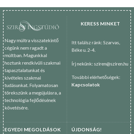
KERESS MINKET
Nagy múltra visszatekintő
Itt találsz ránk: Szarvas,
cégünk nem ragadt a
Béke u. 2-4.
múltban. Magunkkal
hoztunk rendkívüli szakmai
Írj nekünk: sziren@sziren.hu
tapasztalatunkat és
További elérhetőségek:
kivételes szakmai
Kapcsolatok
tudásunkat. Folyamatosan
törekszünk a megújulásra, a
technológia fejlődésének
követésére.
EGYEDI MEGOLDÁSOK
ÚJDONSÁG!