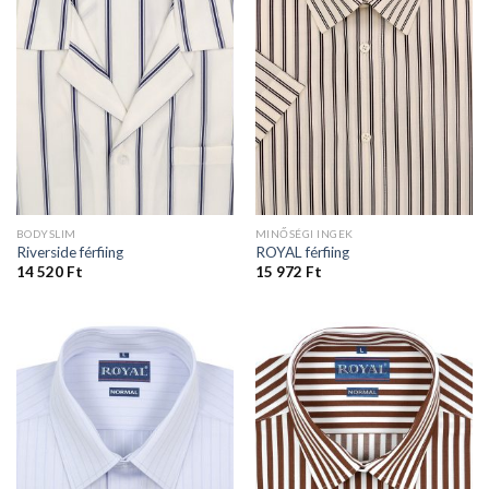
BODYSLIM
MINŐSÉGI INGEK
Riverside férfiing
ROYAL férfiing
14 520
Ft
15 972
Ft