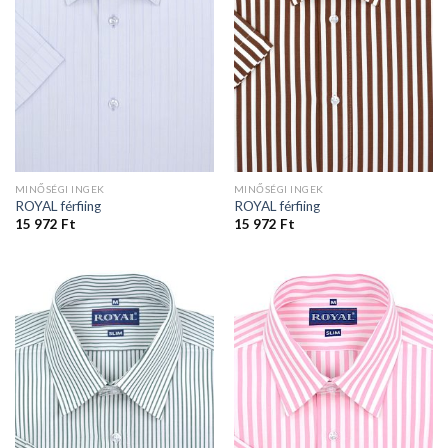
MINŐSÉGI INGEK
MINŐSÉGI INGEK
ROYAL férfiing
ROYAL férfiing
15 972
Ft
15 972
Ft